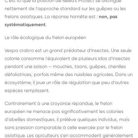
C'est ici que la position de Need's Protect se distingue
nettement de l'approche standard sur les guêpes ou les
frelons asiatiques. La réponse honnête est :
non, pas
systématiquement
.
Le rôle écologique du frelon européen
Vespa crabro est un grand prédateur d'insectes. Une seule
colonie consomme l'équivalent de plusieurs kilos d'insectes
pendant une saison — mouches, taons, guêpes, chenilles
défoliatrices, parfois même des nuisibles agricoles. Dans un
écosystème, il joue un rôle de régulation que peu d'autres
espèces remplissent.
Contrairement à une croyance répandue, le frelon
européen ne menace pas significativement les colonies
d'abeilles domestiques. Il prélève quelques individus, mais
sans pression comparable à celle exercée par le frelon
asiatique. Les apiculteurs s'en accommodent généralement