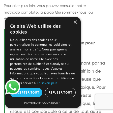
Pour aller plus loin, vous pouvez consulter notre
méthode complète
, la page
Qui sommes-nous
, ou
découvrir
nos techniciens
.
×
Ce site Web utilise des
cookies
Questions fréquentes
Nous utilisons des cookies pour
Le frelon européen est-il dangereux pour
personnaliser le contenu, les publicités et
analyser notre trafic. Nous partageons
l'homme ?
également des informations sur votre
utilisation de notre site avec nos
Le frelon européen est impressionnant par sa
partenaires de publicité et d'analyse qui
peuvent les combiner avec d'autres
taille mais relativement peu agressif loin de
informations que vous leur avez fournies ou
qu'ils ont collectées lors de votre utilisation
son nid. Sa piqûre est plus douloureuse que
de leurs services.
En savoir plus
celle d'une guêpe sans être plus toxique. Pour
ACCEPTER TOUT
REFUSER TOUT
une personne non allergique, elle reste
POWERED BY COOKIESCRIPT
bénigne. Pour une personne allergique, le
risque est comparable à celui de tout autre