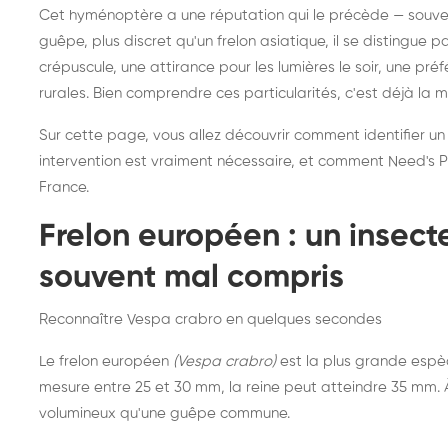
Destruction de nid de
Dé
Cet hyménoptère a une réputation qui le précède — souvent
frelons asiatiques :
du
guêpe, plus discret qu'un frelon asiatique, il se distingue 
intervention partout en
so
crépuscule, une attirance pour les lumières le soir, une pr
rurales. Bien comprendre ces particularités, c'est déjà la 
France
Sur cette page, vous allez découvrir comment identifier un
intervention est vraiment nécessaire, et comment Need's Pr
France.
Frelon européen : un insec
souvent mal compris
Reconnaître Vespa crabro en quelques secondes
Le frelon européen
(Vespa crabro)
est la plus grande espè
mesure entre 25 et 30 mm, la reine peut atteindre 35 mm. À 
volumineux qu'une guêpe commune.