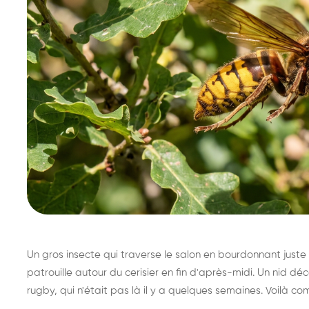
Un gros insecte qui traverse le salon en bourdonnant juste 
patrouille autour du cerisier en fin d'après-midi. Un nid 
rugby, qui n'était pas là il y a quelques semaines. Voilà co