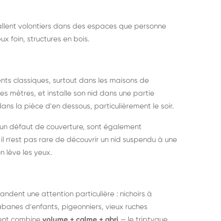
nstallent volontiers dans des espaces que personne
ux foin, structures en bois.
nts classiques, surtout dans les maisons de
s mètres, et installe son nid dans une partie
ans la pièce d'en dessous, particulièrement le soir.
 un défaut de couverture, sont également
l n'est pas rare de découvrir un nid suspendu à une
n lève les yeux.
ndent une attention particulière : nichoirs à
anes d'enfants, pigeonniers, vieux ruches
ment combine
volume + calme + abri
— le triptyque