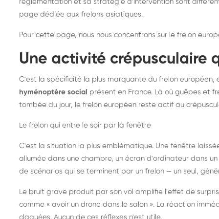
réglementation et sa stratégie d'intervention sont différe
page dédiée aux frelons asiatiques
.
Pour cette page, nous nous concentrons sur le frelon europ
Une activité crépusculaire 
C'est la spécificité la plus marquante du frelon européen, 
hyménoptère social
présent en France. Là où guêpes et fre
tombée du jour, le frelon européen reste actif au crépuscul
Le frelon qui entre le soir par la fenêtre
C'est la situation la plus emblématique. Une fenêtre laiss
allumée dans une chambre, un écran d'ordinateur dans un 
de scénarios qui se terminent par un frelon — un seul, gé
Le bruit grave produit par son vol amplifie l'effet de surp
comme « avoir un drone dans le salon ». La réaction immédi
claquées. Aucun de ces réflexes n'est utile.