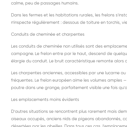
calme, peu de passages humains.
Dans les fermes et les habitations rurales, les frelons s'i
n'inspecte régulièrement : dessous de toiture en torchis, vie
Conduits de cheminée et charpentes
Les conduits de cheminée non utilisés sont des emplaceme
campagne. Le frelon entre par le haut, descend de quelque
élargie du conduit. Le bruit caractéristique remonte alors d
Les charpentes anciennes, accessibles par une lucarne ou
fréquentes. Le frelon européen aime les volumes amples — i
poutre dans une grange, parfaitement visible une fois qu'o
Les emplacements moins évidents
D'autres situations se rencontrent plus rarement mais dema
oiseaux occupés, anciens nids de pigeons abandonnés, cab
désertées par les abeilles. Dans tous ces cas, l'emplace