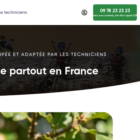
09 78 23 23 23
s techniciens
numéro non surtaxé, prix d’un appel LOCA
IPÉE ET ADAPTÉE PAR LES TECHNICIENS
ide partout en France