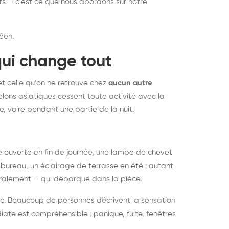
nts — c'est ce que nous abordons sur notre
éen.
qui change tout
et celle qu'on ne retrouve chez
aucun autre
lons asiatiques cessent toute activité avec la
e, voire pendant une partie de la nuit.
ée ouverte en fin de journée, une lampe de chevet
bureau, un éclairage de terrasse en été : autant
néralement — qui débarque dans la pièce.
rise. Beaucoup de personnes décrivent la sensation
ate est compréhensible : panique, fuite, fenêtres