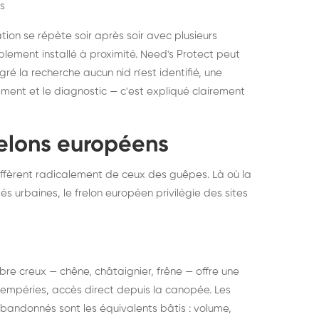
s
ation se répète soir après soir avec plusieurs
ablement installé à proximité. Need's Protect peut
algré la recherche aucun nid n'est identifié, une
ment et le diagnostic — c'est expliqué clairement
frelons européens
ffèrent radicalement de ceux des guêpes. Là où la
tés urbaines, le frelon européen privilégie des sites
 arbre creux — chêne, châtaignier, frêne — offre une
intempéries, accès direct depuis la canopée. Les
abandonnés sont les équivalents bâtis : volume,