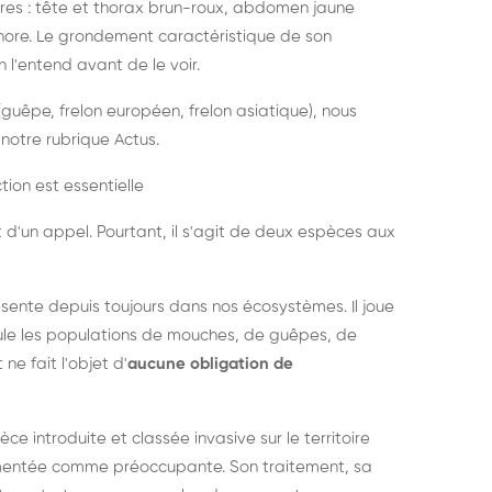
es : tête et thorax brun-roux, abdomen jaune
onore. Le grondement caractéristique de son
l'entend avant de le voir.
guêpe, frelon européen, frelon asiatique), nous
notre rubrique Actus.
tion est essentielle
 d'un appel. Pourtant, il s'agit de deux espèces aux
ésente depuis toujours dans nos écosystèmes. Il joue
égule les populations de mouches, de guêpes, de
 ne fait l'objet d'
aucune obligation de
pèce introduite et classée invasive sur le territoire
cumentée comme préoccupante. Son traitement, sa