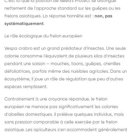
C'est ici que la position de Need's Protect se distingue
nettement de l'approche standard sur les guêpes ou les
frelons asiatiques. La réponse honnête est :
non, pas
systématiquement
.
Le rôle écologique du frelon européen
Vespa crabro est un grand prédateur d'insectes. Une seule
colonie consomme l'équivalent de plusieurs kilos d'insectes
pendant une saison — mouches, taons, guêpes, chenilles
défoliatrices, parfois même des nuisibles agricoles. Dans un
écosystème, il joue un rôle de régulation que peu d'autres
espèces remplissent.
Contrairement à une croyance répandue, le frelon
européen ne menace pas significativement les colonies
d'abeilles domestiques. Il prélève quelques individus, mais
sans pression comparable à celle exercée par le frelon
asiatique. Les apiculteurs s'en accommodent généralement