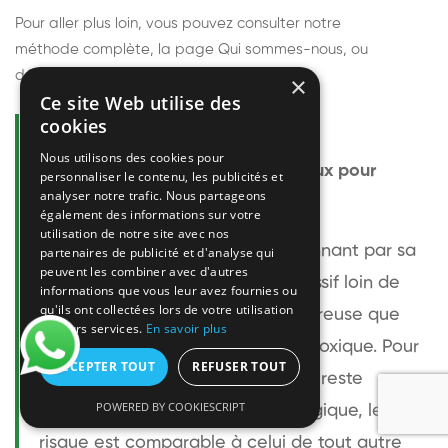
Pour aller plus loin, vous pouvez consulter notre
méthode complète
, la page
Qui sommes-nous
, ou
découvrir
nos techniciens
.
×
Ce site Web utilise des
cookies
Questions fréquentes
Nous utilisons des cookies pour
Le frelon européen est-il dangereux pour
personnaliser le contenu, les publicités et
analyser notre trafic. Nous partageons
l'homme ?
également des informations sur votre
utilisation de notre site avec nos
Le frelon européen est impressionnant par sa
partenaires de publicité et d'analyse qui
peuvent les combiner avec d'autres
taille mais relativement peu agressif loin de
informations que vous leur avez fournies ou
qu'ils ont collectées lors de votre utilisation
son nid. Sa piqûre est plus douloureuse que
de leurs services.
En savoir plus
celle d'une guêpe sans être plus toxique. Pour
ACCEPTER TOUT
REFUSER TOUT
une personne non allergique, elle reste
POWERED BY COOKIESCRIPT
bénigne. Pour une personne allergique, le
risque est comparable à celui de tout autre