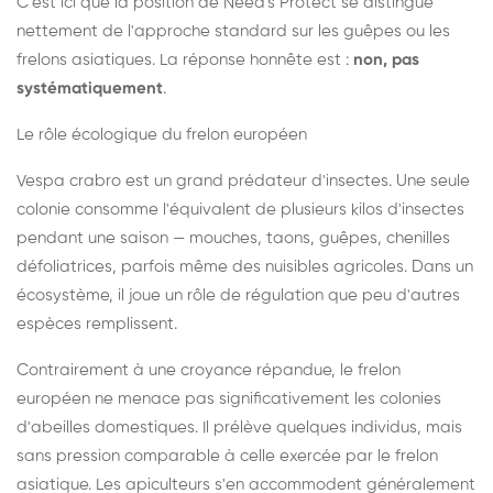
C'est ici que la position de Need's Protect se distingue
nettement de l'approche standard sur les guêpes ou les
frelons asiatiques. La réponse honnête est :
non, pas
systématiquement
.
Le rôle écologique du frelon européen
Vespa crabro est un grand prédateur d'insectes. Une seule
colonie consomme l'équivalent de plusieurs kilos d'insectes
pendant une saison — mouches, taons, guêpes, chenilles
défoliatrices, parfois même des nuisibles agricoles. Dans un
écosystème, il joue un rôle de régulation que peu d'autres
espèces remplissent.
Contrairement à une croyance répandue, le frelon
européen ne menace pas significativement les colonies
d'abeilles domestiques. Il prélève quelques individus, mais
sans pression comparable à celle exercée par le frelon
asiatique. Les apiculteurs s'en accommodent généralement