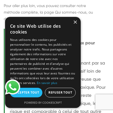
Pour aller plus loin, vous pouvez consulter notre
méthode complète
, la page
Qui sommes-nous
, ou
découvrir
nos techniciens
.
×
Ce site Web utilise des
cookies
Questions fréquentes
Nous utilisons des cookies pour
Le frelon européen est-il dangereux pour
personnaliser le contenu, les publicités et
analyser notre trafic. Nous partageons
l'homme ?
également des informations sur votre
utilisation de notre site avec nos
Le frelon européen est impressionnant par sa
partenaires de publicité et d'analyse qui
peuvent les combiner avec d'autres
taille mais relativement peu agressif loin de
informations que vous leur avez fournies ou
qu'ils ont collectées lors de votre utilisation
son nid. Sa piqûre est plus douloureuse que
de leurs services.
En savoir plus
celle d'une guêpe sans être plus toxique. Pour
ACCEPTER TOUT
REFUSER TOUT
une personne non allergique, elle reste
POWERED BY COOKIESCRIPT
bénigne. Pour une personne allergique, le
risque est comparable à celui de tout autre