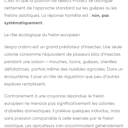
C'est ici que la position de Need's Protect se distingue
nettement de l'approche standard sur les guêpes ou les
frelons asiatiques. La réponse honnête est :
non, pas
systématiquement
.
Le rôle écologique du frelon européen
Vespa crabro est un grand prédateur d'insectes. Une seule
colonie consomme l'équivalent de plusieurs kilos d'insectes
pendant une saison — mouches, taons, guêpes, chenilles
défoliatrices, parfois même des nuisibles agricoles. Dans un
écosystème, il joue un rôle de régulation que peu d'autres
espèces remplissent.
Contrairement à une croyance répandue, le frelon
européen ne menace pas significativement les colonies
d'abeilles domestiques. Il prélève quelques individus, mais
sans pression comparable à celle exercée par le frelon
asiatique. Les apiculteurs s'en accommodent généralement