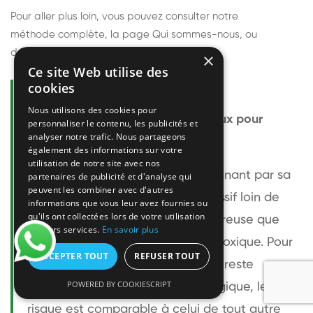
Pour aller plus loin, vous pouvez consulter notre
méthode complète
, la page
Qui sommes-nous
, ou
découvrir
nos techniciens
.
×
Ce site Web utilise des
cookies
Questions fréquentes
Nous utilisons des cookies pour
Le frelon européen est-il dangereux pour
personnaliser le contenu, les publicités et
analyser notre trafic. Nous partageons
l'homme ?
également des informations sur votre
utilisation de notre site avec nos
Le frelon européen est impressionnant par sa
partenaires de publicité et d'analyse qui
peuvent les combiner avec d'autres
taille mais relativement peu agressif loin de
informations que vous leur avez fournies ou
qu'ils ont collectées lors de votre utilisation
son nid. Sa piqûre est plus douloureuse que
de leurs services.
En savoir plus
celle d'une guêpe sans être plus toxique. Pour
ACCEPTER TOUT
REFUSER TOUT
une personne non allergique, elle reste
POWERED BY COOKIESCRIPT
bénigne. Pour une personne allergique, le
risque est comparable à celui de tout autre