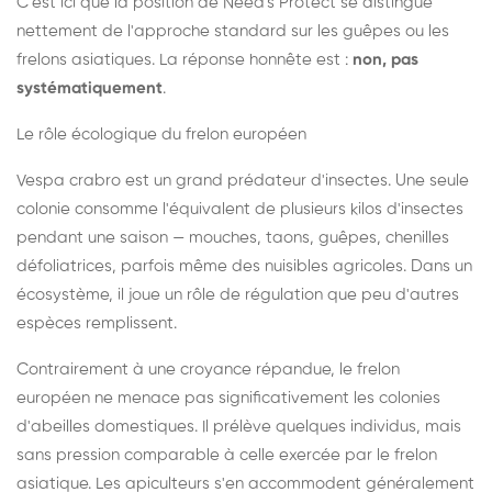
C'est ici que la position de Need's Protect se distingue
nettement de l'approche standard sur les guêpes ou les
frelons asiatiques. La réponse honnête est :
non, pas
systématiquement
.
Le rôle écologique du frelon européen
Vespa crabro est un grand prédateur d'insectes. Une seule
colonie consomme l'équivalent de plusieurs kilos d'insectes
pendant une saison — mouches, taons, guêpes, chenilles
défoliatrices, parfois même des nuisibles agricoles. Dans un
écosystème, il joue un rôle de régulation que peu d'autres
espèces remplissent.
Contrairement à une croyance répandue, le frelon
européen ne menace pas significativement les colonies
d'abeilles domestiques. Il prélève quelques individus, mais
sans pression comparable à celle exercée par le frelon
asiatique. Les apiculteurs s'en accommodent généralement