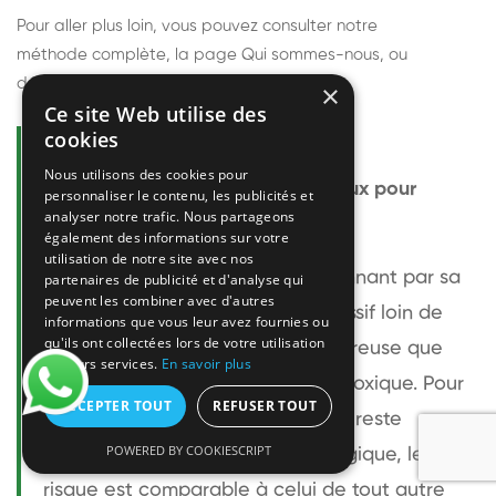
Pour aller plus loin, vous pouvez consulter notre
méthode complète
, la page
Qui sommes-nous
, ou
découvrir
nos techniciens
.
×
Ce site Web utilise des
cookies
Questions fréquentes
Nous utilisons des cookies pour
Le frelon européen est-il dangereux pour
personnaliser le contenu, les publicités et
analyser notre trafic. Nous partageons
l'homme ?
également des informations sur votre
utilisation de notre site avec nos
Le frelon européen est impressionnant par sa
partenaires de publicité et d'analyse qui
peuvent les combiner avec d'autres
taille mais relativement peu agressif loin de
informations que vous leur avez fournies ou
qu'ils ont collectées lors de votre utilisation
son nid. Sa piqûre est plus douloureuse que
de leurs services.
En savoir plus
celle d'une guêpe sans être plus toxique. Pour
ACCEPTER TOUT
REFUSER TOUT
une personne non allergique, elle reste
POWERED BY COOKIESCRIPT
bénigne. Pour une personne allergique, le
risque est comparable à celui de tout autre