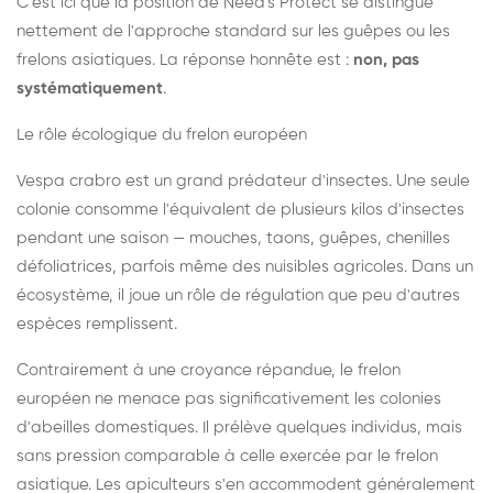
C'est ici que la position de Need's Protect se distingue
nettement de l'approche standard sur les guêpes ou les
frelons asiatiques. La réponse honnête est :
non, pas
systématiquement
.
Le rôle écologique du frelon européen
Vespa crabro est un grand prédateur d'insectes. Une seule
colonie consomme l'équivalent de plusieurs kilos d'insectes
pendant une saison — mouches, taons, guêpes, chenilles
défoliatrices, parfois même des nuisibles agricoles. Dans un
écosystème, il joue un rôle de régulation que peu d'autres
espèces remplissent.
Contrairement à une croyance répandue, le frelon
européen ne menace pas significativement les colonies
d'abeilles domestiques. Il prélève quelques individus, mais
sans pression comparable à celle exercée par le frelon
asiatique. Les apiculteurs s'en accommodent généralement