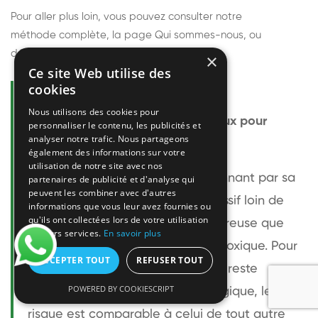
Pour aller plus loin, vous pouvez consulter notre
méthode complète
, la page
Qui sommes-nous
, ou
découvrir
nos techniciens
.
×
Ce site Web utilise des
cookies
Questions fréquentes
Nous utilisons des cookies pour
Le frelon européen est-il dangereux pour
personnaliser le contenu, les publicités et
analyser notre trafic. Nous partageons
l'homme ?
également des informations sur votre
utilisation de notre site avec nos
Le frelon européen est impressionnant par sa
partenaires de publicité et d'analyse qui
peuvent les combiner avec d'autres
taille mais relativement peu agressif loin de
informations que vous leur avez fournies ou
qu'ils ont collectées lors de votre utilisation
son nid. Sa piqûre est plus douloureuse que
de leurs services.
En savoir plus
celle d'une guêpe sans être plus toxique. Pour
ACCEPTER TOUT
REFUSER TOUT
une personne non allergique, elle reste
POWERED BY COOKIESCRIPT
bénigne. Pour une personne allergique, le
risque est comparable à celui de tout autre