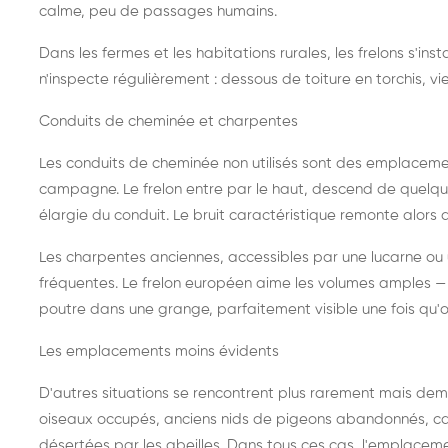
calme, peu de passages humains.
Dans les fermes et les habitations rurales, les frelons s'i
n'inspecte régulièrement : dessous de toiture en torchis, vie
Conduits de cheminée et charpentes
Les conduits de cheminée non utilisés sont des emplaceme
campagne. Le frelon entre par le haut, descend de quelque
élargie du conduit. Le bruit caractéristique remonte alors d
Les charpentes anciennes, accessibles par une lucarne ou
fréquentes. Le frelon européen aime les volumes amples — i
poutre dans une grange, parfaitement visible une fois qu'o
Les emplacements moins évidents
D'autres situations se rencontrent plus rarement mais dema
oiseaux occupés, anciens nids de pigeons abandonnés, cab
désertées par les abeilles. Dans tous ces cas, l'emplace