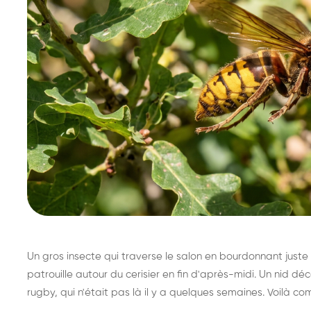
Un gros insecte qui traverse le salon en bourdonnant juste 
patrouille autour du cerisier en fin d'après-midi. Un nid 
rugby, qui n'était pas là il y a quelques semaines. Voilà co