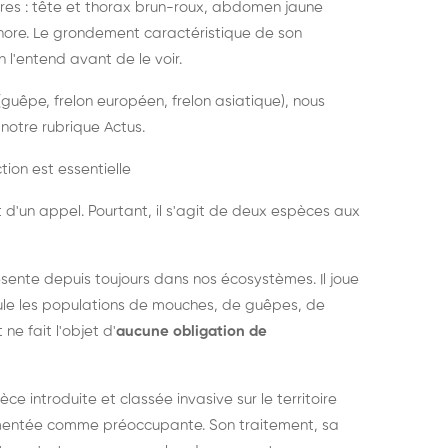
es : tête et thorax brun-roux, abdomen jaune
onore. Le grondement caractéristique de son
l'entend avant de le voir.
guêpe, frelon européen, frelon asiatique), nous
notre rubrique Actus.
tion est essentielle
 d'un appel. Pourtant, il s'agit de deux espèces aux
ésente depuis toujours dans nos écosystèmes. Il joue
égule les populations de mouches, de guêpes, de
 ne fait l'objet d'
aucune obligation de
pèce introduite et classée invasive sur le territoire
cumentée comme préoccupante. Son traitement, sa