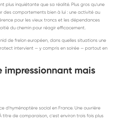
ratisation : éliminer
Traitemen
 plus inquiétante que sa réalité. Plus gros qu'une
rablement rats et
de lit : de
par des comportements bien à lui : une activité au
uris, partout en France
partout e
éférence pour les vieux troncs et les dépendances
moitié du chemin pour réagir efficacement.
 nid de frelon européen, dans quelles situations une
otect intervient — y compris en soirée — partout en
te impressionnant mais
ce d'hyménoptère social en France. Une ouvrière
titre de comparaison, c'est environ trois fois plus