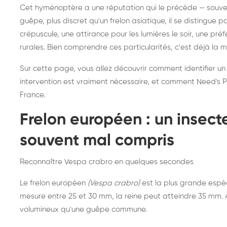
Destruction de nid de
Dé
Cet hyménoptère a une réputation qui le précède — souvent
frelons asiatiques :
du
guêpe, plus discret qu'un frelon asiatique, il se distingue 
intervention partout en
so
crépuscule, une attirance pour les lumières le soir, une pr
rurales. Bien comprendre ces particularités, c'est déjà la 
France
Sur cette page, vous allez découvrir comment identifier un
intervention est vraiment nécessaire, et comment Need's Pr
France.
Frelon européen : un insec
souvent mal compris
Reconnaître Vespa crabro en quelques secondes
Le frelon européen
(Vespa crabro)
est la plus grande espè
mesure entre 25 et 30 mm, la reine peut atteindre 35 mm. À 
volumineux qu'une guêpe commune.