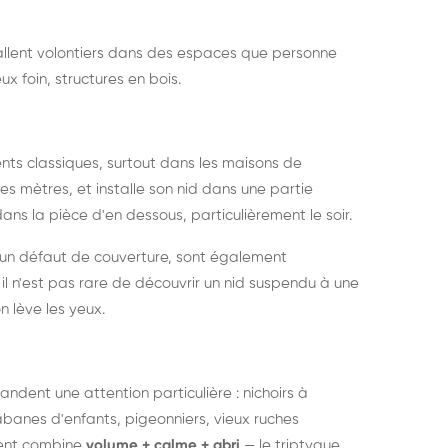
nstallent volontiers dans des espaces que personne
ux foin, structures en bois.
nts classiques, surtout dans les maisons de
s mètres, et installe son nid dans une partie
ans la pièce d'en dessous, particulièrement le soir.
 un défaut de couverture, sont également
l n'est pas rare de découvrir un nid suspendu à une
n lève les yeux.
ndent une attention particulière : nichoirs à
anes d'enfants, pigeonniers, vieux ruches
ment combine
volume + calme + abri
— le triptyque