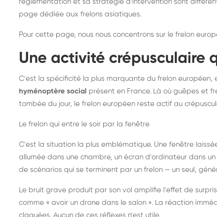
réglementation et sa stratégie d'intervention sont différe
page dédiée aux frelons asiatiques
.
Pour cette page, nous nous concentrons sur le frelon europ
Une activité crépusculaire 
C'est la spécificité la plus marquante du frelon européen, 
hyménoptère social
présent en France. Là où guêpes et fre
tombée du jour, le frelon européen reste actif au crépuscul
Le frelon qui entre le soir par la fenêtre
C'est la situation la plus emblématique. Une fenêtre laiss
allumée dans une chambre, un écran d'ordinateur dans un 
de scénarios qui se terminent par un frelon — un seul, gé
Le bruit grave produit par son vol amplifie l'effet de surp
comme « avoir un drone dans le salon ». La réaction immédi
claquées. Aucun de ces réflexes n'est utile.