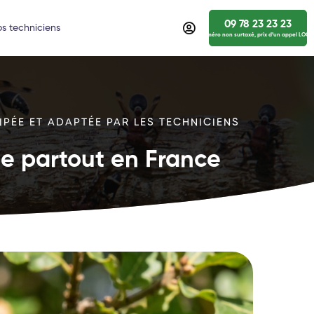
09 78 23 23 23
s techniciens
numéro non surtaxé, prix d’un appel LOCA
IPÉE ET ADAPTÉE PAR LES TECHNICIENS
ide partout en France