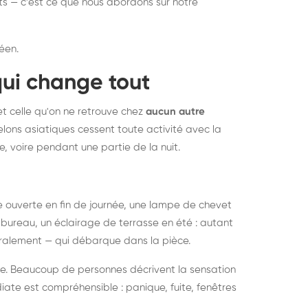
nts — c'est ce que nous abordons sur notre
éen.
qui change tout
et celle qu'on ne retrouve chez
aucun autre
lons asiatiques cessent toute activité avec la
e, voire pendant une partie de la nuit.
ée ouverte en fin de journée, une lampe de chevet
bureau, un éclairage de terrasse en été : autant
néralement — qui débarque dans la pièce.
rise. Beaucoup de personnes décrivent la sensation
ate est compréhensible : panique, fuite, fenêtres