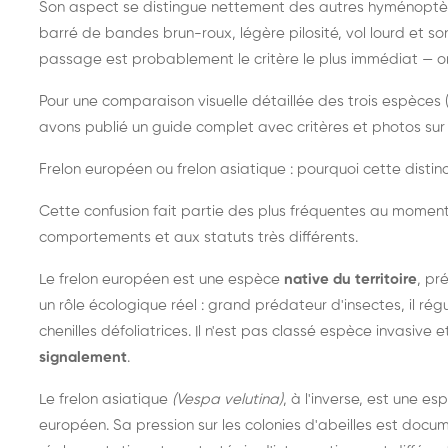
Son aspect se distingue nettement des autres hyménoptèr
barré de bandes brun-roux, légère pilosité, vol lourd et s
passage est probablement le critère le plus immédiat — on 
Pour une comparaison visuelle détaillée des trois espèces (
avons publié un guide complet avec critères et photos sur 
Frelon européen ou frelon asiatique : pourquoi cette distinc
Cette confusion fait partie des plus fréquentes au moment
comportements et aux statuts très différents.
Le frelon européen est une espèce
native du territoire
, pr
un rôle écologique réel : grand prédateur d'insectes, il r
chenilles défoliatrices. Il n'est pas classé espèce invasive et
signalement
.
Le frelon asiatique
(Vespa velutina)
, à l'inverse, est une es
européen. Sa pression sur les colonies d'abeilles est do