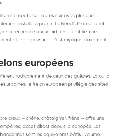
s
ation se répète soir après soir avec plusieurs
ablement installé à proximité. Need's Protect peut
algré la recherche aucun nid n'est identifié, une
ment et le diagnostic — c'est expliqué clairement
frelons européens
ffèrent radicalement de ceux des guêpes. Là où la
tés urbaines, le frelon européen privilégie des sites
 arbre creux — chêne, châtaignier, frêne — offre une
intempéries, accès direct depuis la canopée. Les
abandonnés sont les équivalents bâtis : volume,