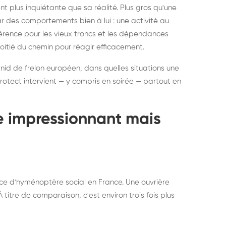
ratisation : éliminer
Traitemen
 plus inquiétante que sa réalité. Plus gros qu'une
rablement rats et
de lit : de
par des comportements bien à lui : une activité au
uris, partout en France
partout e
éférence pour les vieux troncs et les dépendances
moitié du chemin pour réagir efficacement.
 nid de frelon européen, dans quelles situations une
otect intervient — y compris en soirée — partout en
te impressionnant mais
ce d'hyménoptère social en France. Une ouvrière
titre de comparaison, c'est environ trois fois plus