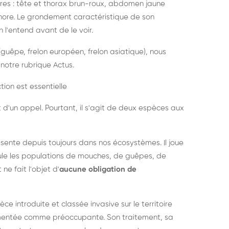
es : tête et thorax brun-roux, abdomen jaune
onore. Le grondement caractéristique de son
l'entend avant de le voir.
guêpe, frelon européen, frelon asiatique), nous
notre rubrique Actus.
tion est essentielle
 d'un appel. Pourtant, il s'agit de deux espèces aux
ésente depuis toujours dans nos écosystèmes. Il joue
égule les populations de mouches, de guêpes, de
 ne fait l'objet d'
aucune obligation de
pèce introduite et classée invasive sur le territoire
cumentée comme préoccupante. Son traitement, sa