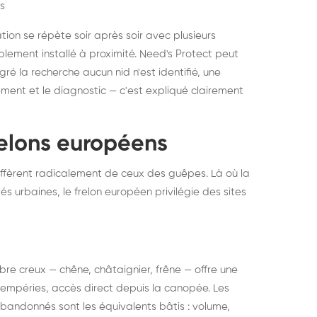
s
ation se répète soir après soir avec plusieurs
ablement installé à proximité. Need's Protect peut
algré la recherche aucun nid n'est identifié, une
ment et le diagnostic — c'est expliqué clairement
frelons européens
ffèrent radicalement de ceux des guêpes. Là où la
tés urbaines, le frelon européen privilégie des sites
 arbre creux — chêne, châtaignier, frêne — offre une
intempéries, accès direct depuis la canopée. Les
abandonnés sont les équivalents bâtis : volume,