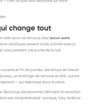
nts — c'est ce que nous abordons sur notre
éen.
qui change tout
et celle qu'on ne retrouve chez
aucun autre
lons asiatiques cessent toute activité avec la
e, voire pendant une partie de la nuit.
ée ouverte en fin de journée, une lampe de chevet
bureau, un éclairage de terrasse en été : autant
néralement — qui débarque dans la pièce.
rise. Beaucoup de personnes décrivent la sensation
ate est compréhensible : panique, fuite, fenêtres