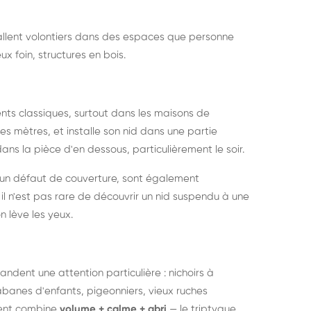
nstallent volontiers dans des espaces que personne
ux foin, structures en bois.
nts classiques, surtout dans les maisons de
s mètres, et installe son nid dans une partie
ans la pièce d'en dessous, particulièrement le soir.
 un défaut de couverture, sont également
l n'est pas rare de découvrir un nid suspendu à une
n lève les yeux.
ndent une attention particulière : nichoirs à
anes d'enfants, pigeonniers, vieux ruches
ment combine
volume + calme + abri
— le triptyque