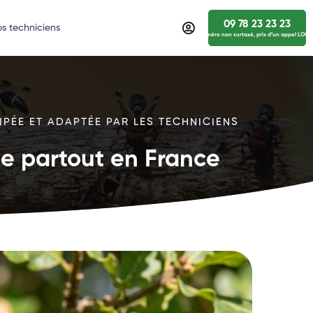
09 78 23 23 23
s techniciens
numéro non surtaxé, prix d’un appel LOCA
IPÉE ET ADAPTÉE PAR LES TECHNICIENS
ide partout en France