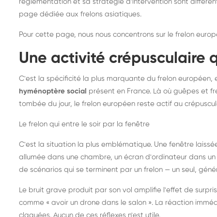
réglementation et sa stratégie d'intervention sont différe
page dédiée aux frelons asiatiques
.
Pour cette page, nous nous concentrons sur le frelon europ
Une activité crépusculaire 
C'est la spécificité la plus marquante du frelon européen, 
hyménoptère social
présent en France. Là où guêpes et fre
tombée du jour, le frelon européen reste actif au crépuscul
Le frelon qui entre le soir par la fenêtre
C'est la situation la plus emblématique. Une fenêtre laiss
allumée dans une chambre, un écran d'ordinateur dans un 
de scénarios qui se terminent par un frelon — un seul, gé
Le bruit grave produit par son vol amplifie l'effet de surp
comme « avoir un drone dans le salon ». La réaction immédi
claquées. Aucun de ces réflexes n'est utile.