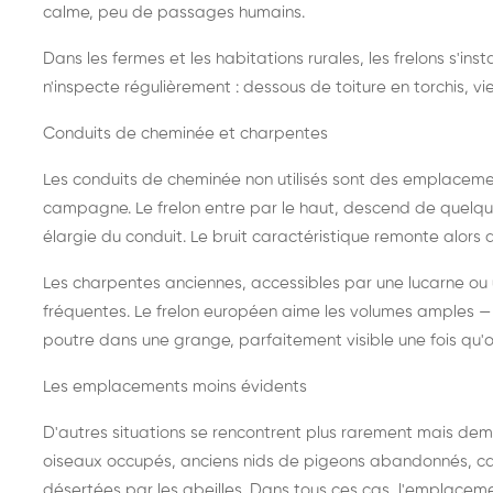
calme, peu de passages humains.
Dans les fermes et les habitations rurales, les frelons s'i
n'inspecte régulièrement : dessous de toiture en torchis, vie
Conduits de cheminée et charpentes
Les conduits de cheminée non utilisés sont des emplaceme
campagne. Le frelon entre par le haut, descend de quelque
élargie du conduit. Le bruit caractéristique remonte alors d
Les charpentes anciennes, accessibles par une lucarne ou
fréquentes. Le frelon européen aime les volumes amples — i
poutre dans une grange, parfaitement visible une fois qu'o
Les emplacements moins évidents
D'autres situations se rencontrent plus rarement mais dema
oiseaux occupés, anciens nids de pigeons abandonnés, cab
désertées par les abeilles. Dans tous ces cas, l'emplace