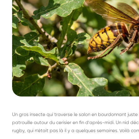
Un gros insecte qui traverse le salon en bourdonnant juste 
patrouille autour du cerisier en fin d'après-midi. Un nid 
rugby, qui n'était pas là il y a quelques semaines. Voilà co