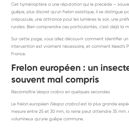
Destruction de nid de
Dé
Cet hyménoptère a une réputation qui le précède — souvent
frelons asiatiques :
du
guêpe, plus discret qu'un frelon asiatique, il se distingue 
intervention partout en
so
crépuscule, une attirance pour les lumières le soir, une pr
rurales. Bien comprendre ces particularités, c'est déjà la 
France
Sur cette page, vous allez découvrir comment identifier un
intervention est vraiment nécessaire, et comment Need's Pr
France.
Frelon européen : un insec
souvent mal compris
Reconnaître Vespa crabro en quelques secondes
Le frelon européen
(Vespa crabro)
est la plus grande espè
mesure entre 25 et 30 mm, la reine peut atteindre 35 mm. À 
volumineux qu'une guêpe commune.