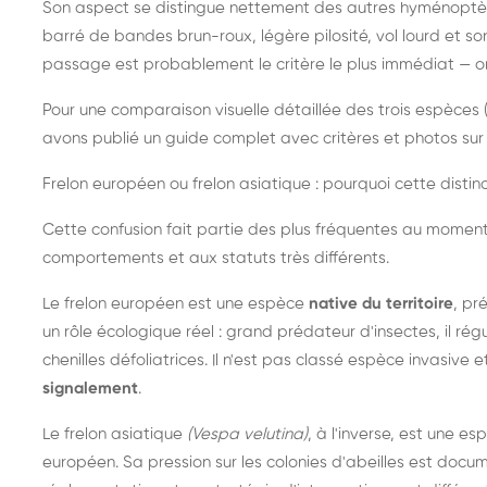
Son aspect se distingue nettement des autres hyménoptèr
barré de bandes brun-roux, légère pilosité, vol lourd et s
passage est probablement le critère le plus immédiat — on 
Pour une comparaison visuelle détaillée des trois espèces (
avons publié un guide complet avec critères et photos sur 
Frelon européen ou frelon asiatique : pourquoi cette distinc
Cette confusion fait partie des plus fréquentes au moment
comportements et aux statuts très différents.
Le frelon européen est une espèce
native du territoire
, pr
un rôle écologique réel : grand prédateur d'insectes, il r
chenilles défoliatrices. Il n'est pas classé espèce invasive et
signalement
.
Le frelon asiatique
(Vespa velutina)
, à l'inverse, est une es
européen. Sa pression sur les colonies d'abeilles est do