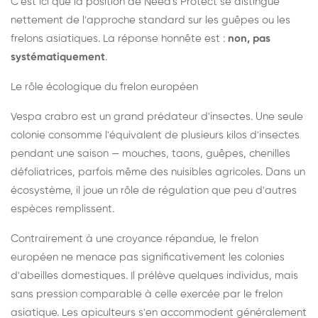
C'est ici que la position de Need's Protect se distingue
nettement de l'approche standard sur les guêpes ou les
frelons asiatiques. La réponse honnête est :
non, pas
systématiquement
.
Le rôle écologique du frelon européen
Vespa crabro est un grand prédateur d'insectes. Une seule
colonie consomme l'équivalent de plusieurs kilos d'insectes
pendant une saison — mouches, taons, guêpes, chenilles
défoliatrices, parfois même des nuisibles agricoles. Dans un
écosystème, il joue un rôle de régulation que peu d'autres
espèces remplissent.
Contrairement à une croyance répandue, le frelon
européen ne menace pas significativement les colonies
d'abeilles domestiques. Il prélève quelques individus, mais
sans pression comparable à celle exercée par le frelon
asiatique. Les apiculteurs s'en accommodent généralement