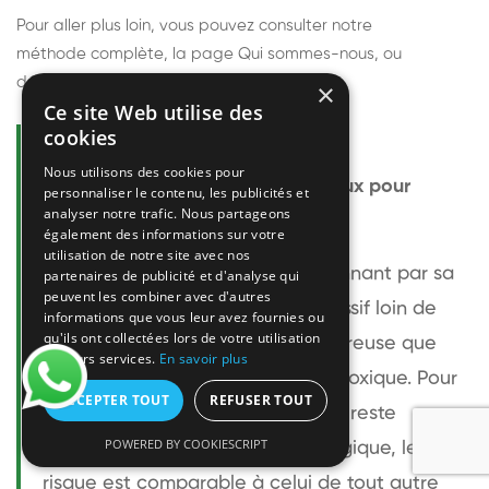
Pour aller plus loin, vous pouvez consulter notre
méthode complète
, la page
Qui sommes-nous
, ou
découvrir
nos techniciens
.
×
Ce site Web utilise des
cookies
Questions fréquentes
Nous utilisons des cookies pour
Le frelon européen est-il dangereux pour
personnaliser le contenu, les publicités et
analyser notre trafic. Nous partageons
l'homme ?
également des informations sur votre
utilisation de notre site avec nos
Le frelon européen est impressionnant par sa
partenaires de publicité et d'analyse qui
peuvent les combiner avec d'autres
taille mais relativement peu agressif loin de
informations que vous leur avez fournies ou
qu'ils ont collectées lors de votre utilisation
son nid. Sa piqûre est plus douloureuse que
de leurs services.
En savoir plus
celle d'une guêpe sans être plus toxique. Pour
ACCEPTER TOUT
REFUSER TOUT
une personne non allergique, elle reste
POWERED BY COOKIESCRIPT
bénigne. Pour une personne allergique, le
risque est comparable à celui de tout autre