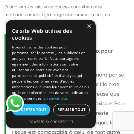
Pour aller plus loin, vous pouvez consulter notre
méthode complète
, la page
Qui sommes-nous
, ou
découvrir
nos techniciens
.
×
Ce site Web utilise des
cookies
Questions fréquentes
Nous utilisons des cookies pour
Le frelon européen est-il dangereux pour
personnaliser le contenu, les publicités et
analyser notre trafic. Nous partageons
l'homme ?
également des informations sur votre
utilisation de notre site avec nos
Le frelon européen est impressionnant par sa
partenaires de publicité et d'analyse qui
peuvent les combiner avec d'autres
taille mais relativement peu agressif loin de
informations que vous leur avez fournies ou
qu'ils ont collectées lors de votre utilisation
son nid. Sa piqûre est plus douloureuse que
de leurs services.
En savoir plus
celle d'une guêpe sans être plus toxique. Pour
ACCEPTER TOUT
REFUSER TOUT
une personne non allergique, elle reste
POWERED BY COOKIESCRIPT
bénigne. Pour une personne allergique, le
risque est comparable à celui de tout autre