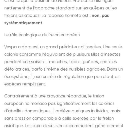
C'est ici que la position de Need's Protect se distingue
nettement de l'approche standard sur les guêpes ou les
frelons asiatiques. La réponse honnête est :
non, pas
systématiquement
.
Le rôle écologique du frelon européen
Vespa crabro est un grand prédateur d'insectes. Une seule
colonie consomme l'équivalent de plusieurs kilos d'insectes
pendant une saison — mouches, taons, guêpes, chenilles
défoliatrices, parfois même des nuisibles agricoles. Dans un
écosystème, il joue un rôle de régulation que peu d'autres
espèces remplissent.
Contrairement à une croyance répandue, le frelon
européen ne menace pas significativement les colonies
d'abeilles domestiques. Il prélève quelques individus, mais
sans pression comparable à celle exercée par le frelon
asiatique. Les apiculteurs s'en accommodent généralement