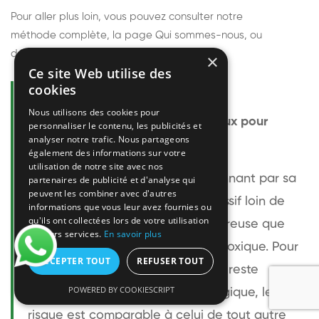
Pour aller plus loin, vous pouvez consulter notre
méthode complète
, la page
Qui sommes-nous
, ou
découvrir
nos techniciens
.
×
Ce site Web utilise des
cookies
Questions fréquentes
Nous utilisons des cookies pour
Le frelon européen est-il dangereux pour
personnaliser le contenu, les publicités et
analyser notre trafic. Nous partageons
l'homme ?
également des informations sur votre
utilisation de notre site avec nos
Le frelon européen est impressionnant par sa
partenaires de publicité et d'analyse qui
peuvent les combiner avec d'autres
taille mais relativement peu agressif loin de
informations que vous leur avez fournies ou
qu'ils ont collectées lors de votre utilisation
son nid. Sa piqûre est plus douloureuse que
de leurs services.
En savoir plus
celle d'une guêpe sans être plus toxique. Pour
ACCEPTER TOUT
REFUSER TOUT
une personne non allergique, elle reste
POWERED BY COOKIESCRIPT
bénigne. Pour une personne allergique, le
risque est comparable à celui de tout autre