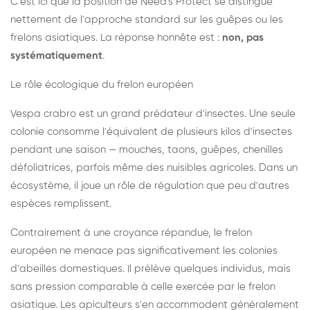
C'est ici que la position de Need's Protect se distingue
nettement de l'approche standard sur les guêpes ou les
frelons asiatiques. La réponse honnête est :
non, pas
systématiquement
.
Le rôle écologique du frelon européen
Vespa crabro est un grand prédateur d'insectes. Une seule
colonie consomme l'équivalent de plusieurs kilos d'insectes
pendant une saison — mouches, taons, guêpes, chenilles
défoliatrices, parfois même des nuisibles agricoles. Dans un
écosystème, il joue un rôle de régulation que peu d'autres
espèces remplissent.
Contrairement à une croyance répandue, le frelon
européen ne menace pas significativement les colonies
d'abeilles domestiques. Il prélève quelques individus, mais
sans pression comparable à celle exercée par le frelon
asiatique. Les apiculteurs s'en accommodent généralement