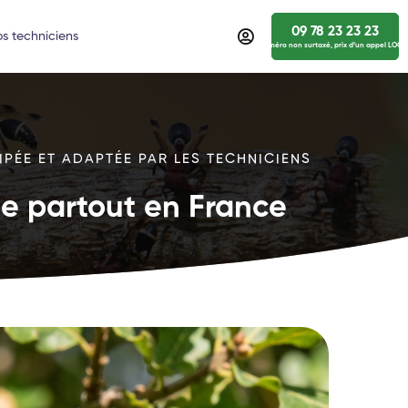
09 78 23 23 23
s techniciens
numéro non surtaxé, prix d’un appel LOCA
IPÉE ET ADAPTÉE PAR LES TECHNICIENS
ide partout en France