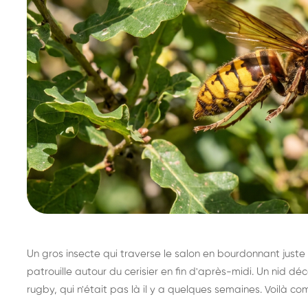
Un gros insecte qui traverse le salon en bourdonnant juste 
patrouille autour du cerisier en fin d'après-midi. Un nid 
rugby, qui n'était pas là il y a quelques semaines. Voilà co