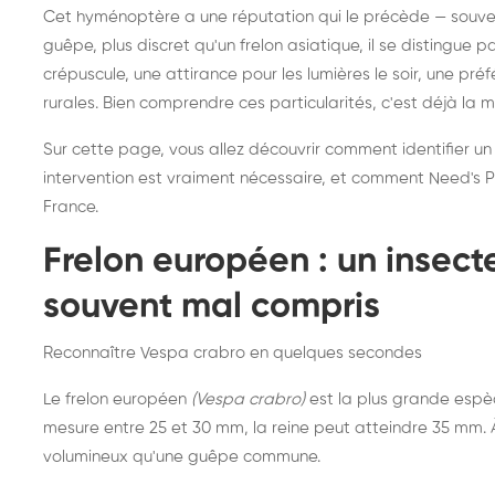
Destruction de nid de
Dé
Cet hyménoptère a une réputation qui le précède — souvent
frelons asiatiques :
du
guêpe, plus discret qu'un frelon asiatique, il se distingue 
intervention partout en
so
crépuscule, une attirance pour les lumières le soir, une pr
rurales. Bien comprendre ces particularités, c'est déjà la 
France
Sur cette page, vous allez découvrir comment identifier un
intervention est vraiment nécessaire, et comment Need's Pr
France.
Frelon européen : un insec
souvent mal compris
Reconnaître Vespa crabro en quelques secondes
Le frelon européen
(Vespa crabro)
est la plus grande espè
mesure entre 25 et 30 mm, la reine peut atteindre 35 mm. À 
volumineux qu'une guêpe commune.