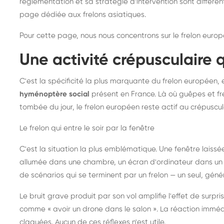
réglementation et sa stratégie d'intervention sont différe
page dédiée aux frelons asiatiques
.
Pour cette page, nous nous concentrons sur le frelon europ
Une activité crépusculaire 
C'est la spécificité la plus marquante du frelon européen, 
hyménoptère social
présent en France. Là où guêpes et fre
tombée du jour, le frelon européen reste actif au crépuscul
Le frelon qui entre le soir par la fenêtre
C'est la situation la plus emblématique. Une fenêtre laiss
allumée dans une chambre, un écran d'ordinateur dans un 
de scénarios qui se terminent par un frelon — un seul, gé
Le bruit grave produit par son vol amplifie l'effet de surp
comme « avoir un drone dans le salon ». La réaction immédi
claquées. Aucun de ces réflexes n'est utile.