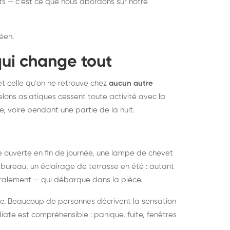
nts — c'est ce que nous abordons sur notre
éen.
qui change tout
et celle qu'on ne retrouve chez
aucun autre
lons asiatiques cessent toute activité avec la
e, voire pendant une partie de la nuit.
ée ouverte en fin de journée, une lampe de chevet
bureau, un éclairage de terrasse en été : autant
néralement — qui débarque dans la pièce.
rise. Beaucoup de personnes décrivent la sensation
ate est compréhensible : panique, fuite, fenêtres