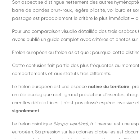
Son aspect se distingue nettement des autres hyménoptèr
barré de bandes brun-roux, légère pilosité, vol lourd et s
passage est probablement le critère le plus immédiat — on 
Pour une comparaison visuelle détaillée des trois espèces (
avons publié un guide complet avec critères et photos sur 
Frelon européen ou frelon asiatique : pourquoi cette distinc
Cette confusion fait partie des plus fréquentes au moment
comportements et aux statuts très différents.
Le frelon européen est une espèce
native du territoire
, pr
un rôle écologique réel : grand prédateur d'insectes, il r
chenilles défoliatrices. Il n'est pas classé espèce invasive et
signalement
.
Le frelon asiatique
(Vespa velutina)
, à l'inverse, est une es
européen. Sa pression sur les colonies d'abeilles est do