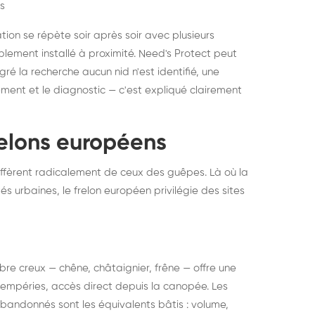
s
ation se répète soir après soir avec plusieurs
ablement installé à proximité. Need's Protect peut
algré la recherche aucun nid n'est identifié, une
ment et le diagnostic — c'est expliqué clairement
frelons européens
ffèrent radicalement de ceux des guêpes. Là où la
tés urbaines, le frelon européen privilégie des sites
 arbre creux — chêne, châtaignier, frêne — offre une
intempéries, accès direct depuis la canopée. Les
abandonnés sont les équivalents bâtis : volume,