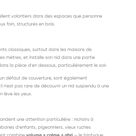
nstallent volontiers dans des espaces que personne
ux foin, structures en bois.
nts classiques, surtout dans les maisons de
s mètres, et installe son nid dans une partie
ans la pièce d'en dessous, particulièrement le soir.
 un défaut de couverture, sont également
l n'est pas rare de découvrir un nid suspendu à une
n lève les yeux.
ndent une attention particulière : nichoirs à
anes d'enfants, pigeonniers, vieux ruches
ment combine
volume + calme + abri
— le triptyque