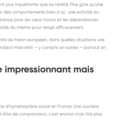
ratisation : éliminer
Traitemen
 plus inquiétante que sa réalité. Plus gros qu'une
rablement rats et
de lit : de
par des comportements bien à lui : une activité au
uris, partout en France
partout e
éférence pour les vieux troncs et les dépendances
moitié du chemin pour réagir efficacement.
 nid de frelon européen, dans quelles situations une
otect intervient — y compris en soirée — partout en
te impressionnant mais
ce d'hyménoptère social en France. Une ouvrière
titre de comparaison, c'est environ trois fois plus