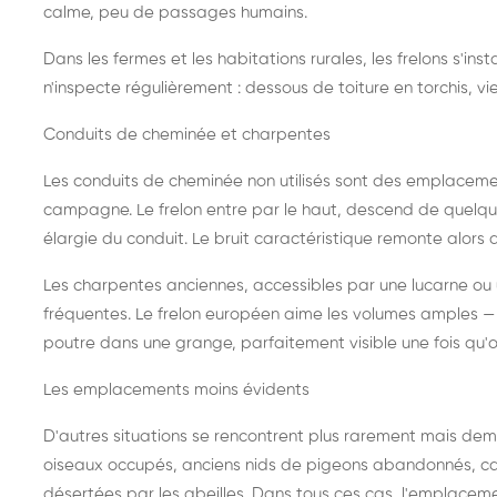
calme, peu de passages humains.
Dans les fermes et les habitations rurales, les frelons s'i
n'inspecte régulièrement : dessous de toiture en torchis, vie
Conduits de cheminée et charpentes
Les conduits de cheminée non utilisés sont des emplaceme
campagne. Le frelon entre par le haut, descend de quelque
élargie du conduit. Le bruit caractéristique remonte alors d
Les charpentes anciennes, accessibles par une lucarne ou
fréquentes. Le frelon européen aime les volumes amples — i
poutre dans une grange, parfaitement visible une fois qu'o
Les emplacements moins évidents
D'autres situations se rencontrent plus rarement mais dema
oiseaux occupés, anciens nids de pigeons abandonnés, cab
désertées par les abeilles. Dans tous ces cas, l'emplace