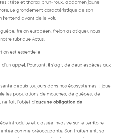
es : tête et thorax brun-roux, abdomen jaune
onore. Le grondement caractéristique de son
l'entend avant de le voir.
guêpe, frelon européen, frelon asiatique), nous
notre rubrique Actus.
tion est essentielle
 d'un appel. Pourtant, il s'agit de deux espèces aux
ésente depuis toujours dans nos écosystèmes. Il joue
égule les populations de mouches, de guêpes, de
 ne fait l'objet d'
aucune obligation de
pèce introduite et classée invasive sur le territoire
cumentée comme préoccupante. Son traitement, sa