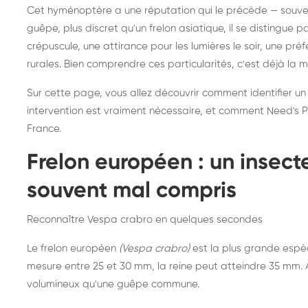
Destruction de nid de
Dé
Cet hyménoptère a une réputation qui le précède — souvent
frelons asiatiques :
du
guêpe, plus discret qu'un frelon asiatique, il se distingue 
intervention partout en
so
crépuscule, une attirance pour les lumières le soir, une pr
rurales. Bien comprendre ces particularités, c'est déjà la 
France
Sur cette page, vous allez découvrir comment identifier un
intervention est vraiment nécessaire, et comment Need's Pr
France.
Frelon européen : un insec
souvent mal compris
Reconnaître Vespa crabro en quelques secondes
Le frelon européen
(Vespa crabro)
est la plus grande espè
mesure entre 25 et 30 mm, la reine peut atteindre 35 mm. À 
volumineux qu'une guêpe commune.