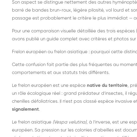
Son aspect se distingue nettement des autres hyménoptèr
barré de bandes brun-roux, légère pilosité, vol lourd et s
passage est probablement le critère le plus immédiat — on 
Pour une comparaison visuelle détaillée des trois espèces (
avons publié un guide complet avec critères et photos sur 
Frelon européen ou frelon asiatique : pourquoi cette distinc
Cette confusion fait partie des plus fréquentes au moment
comportements et aux statuts très différents.
Le frelon européen est une espèce
native du territoire
, pr
un rôle écologique réel : grand prédateur d'insectes, il r
chenilles défoliatrices. Il n'est pas classé espèce invasive et
signalement
.
Le frelon asiatique
(Vespa velutina)
, à l'inverse, est une es
européen. Sa pression sur les colonies d'abeilles est do