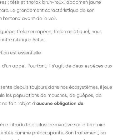
es : tête et thorax brun-roux, abdomen jaune
onore. Le grondement caractéristique de son
l'entend avant de le voir.
guêpe, frelon européen, frelon asiatique), nous
notre rubrique Actus.
tion est essentielle
 d'un appel. Pourtant, il s'agit de deux espèces aux
ésente depuis toujours dans nos écosystèmes. Il joue
égule les populations de mouches, de guêpes, de
 ne fait l'objet d'
aucune obligation de
pèce introduite et classée invasive sur le territoire
cumentée comme préoccupante. Son traitement, sa