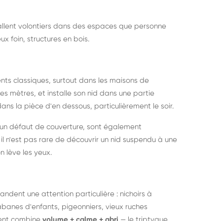
nstallent volontiers dans des espaces que personne
ux foin, structures en bois.
nts classiques, surtout dans les maisons de
s mètres, et installe son nid dans une partie
ans la pièce d'en dessous, particulièrement le soir.
 un défaut de couverture, sont également
l n'est pas rare de découvrir un nid suspendu à une
n lève les yeux.
ndent une attention particulière : nichoirs à
anes d'enfants, pigeonniers, vieux ruches
ment combine
volume + calme + abri
— le triptyque