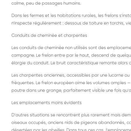
calme, peu de passages humains.
Dans les fermes et les habitations rurales, les frelons s'i
n'inspecte régulièrement : dessous de toiture en torchis, vie
Conduits de cheminée et charpentes
Les conduits de cheminée non utilisés sont des emplaceme
campagne. Le frelon entre par le haut, descend de quelque
élargie du conduit. Le bruit caractéristique remonte alors d
Les charpentes anciennes, accessibles par une lucarne ou
fréquentes. Le frelon européen aime les volumes amples — i
poutre dans une grange, parfaitement visible une fois qu'o
Les emplacements moins évidents
D'autres situations se rencontrent plus rarement mais dema
oiseaux occupés, anciens nids de pigeons abandonnés, cab
désertées par les abeilles. Dans tous ces cas, l'emplace