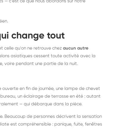
nts — c'est ce que nous abordons sur notre
éen.
qui change tout
et celle qu'on ne retrouve chez
aucun autre
lons asiatiques cessent toute activité avec la
e, voire pendant une partie de la nuit.
ée ouverte en fin de journée, une lampe de chevet
bureau, un éclairage de terrasse en été : autant
néralement — qui débarque dans la pièce.
rise. Beaucoup de personnes décrivent la sensation
ate est compréhensible : panique, fuite, fenêtres