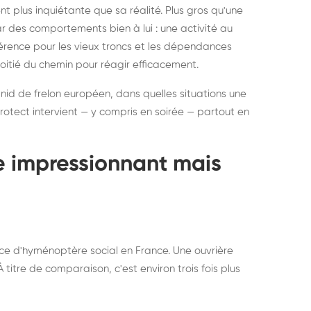
ratisation : éliminer
Traitemen
 plus inquiétante que sa réalité. Plus gros qu'une
rablement rats et
de lit : de
par des comportements bien à lui : une activité au
uris, partout en France
partout e
éférence pour les vieux troncs et les dépendances
moitié du chemin pour réagir efficacement.
 nid de frelon européen, dans quelles situations une
otect intervient — y compris en soirée — partout en
te impressionnant mais
ce d'hyménoptère social en France. Une ouvrière
titre de comparaison, c'est environ trois fois plus