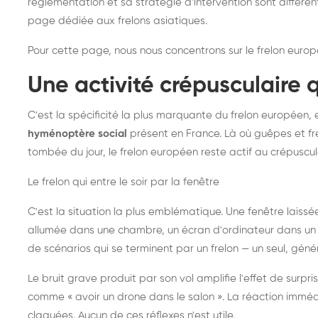
réglementation et sa stratégie d'intervention sont différe
page dédiée aux frelons asiatiques
.
Pour cette page, nous nous concentrons sur le frelon europ
Une activité crépusculaire 
C'est la spécificité la plus marquante du frelon européen, 
hyménoptère social
présent en France. Là où guêpes et fre
tombée du jour, le frelon européen reste actif au crépuscul
Le frelon qui entre le soir par la fenêtre
C'est la situation la plus emblématique. Une fenêtre laiss
allumée dans une chambre, un écran d'ordinateur dans un 
de scénarios qui se terminent par un frelon — un seul, gé
Le bruit grave produit par son vol amplifie l'effet de surp
comme « avoir un drone dans le salon ». La réaction immédi
claquées. Aucun de ces réflexes n'est utile.