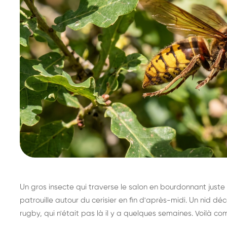
Un gros insecte qui traverse le salon en bourdonnant juste 
patrouille autour du cerisier en fin d'après-midi. Un nid 
rugby, qui n'était pas là il y a quelques semaines. Voilà co