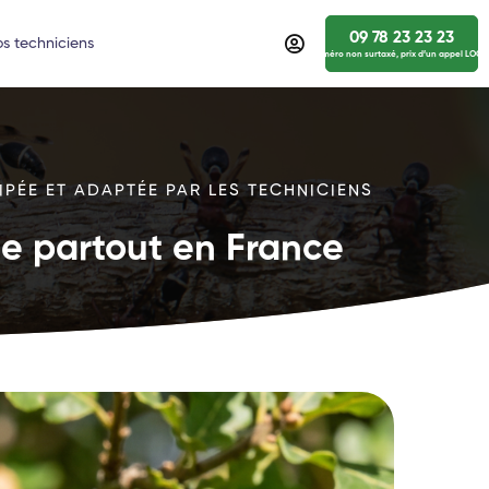
09 78 23 23 23
s techniciens
numéro non surtaxé, prix d’un appel LOCA
IPÉE ET ADAPTÉE PAR LES TECHNICIENS
ide partout en France