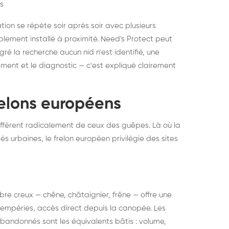
s
ation se répète soir après soir avec plusieurs
ablement installé à proximité. Need's Protect peut
algré la recherche aucun nid n'est identifié, une
ment et le diagnostic — c'est expliqué clairement
frelons européens
ffèrent radicalement de ceux des guêpes. Là où la
tés urbaines, le frelon européen privilégie des sites
 arbre creux — chêne, châtaignier, frêne — offre une
intempéries, accès direct depuis la canopée. Les
abandonnés sont les équivalents bâtis : volume,