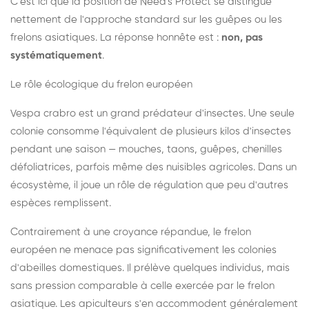
C'est ici que la position de Need's Protect se distingue
nettement de l'approche standard sur les guêpes ou les
frelons asiatiques. La réponse honnête est :
non, pas
systématiquement
.
Le rôle écologique du frelon européen
Vespa crabro est un grand prédateur d'insectes. Une seule
colonie consomme l'équivalent de plusieurs kilos d'insectes
pendant une saison — mouches, taons, guêpes, chenilles
défoliatrices, parfois même des nuisibles agricoles. Dans un
écosystème, il joue un rôle de régulation que peu d'autres
espèces remplissent.
Contrairement à une croyance répandue, le frelon
européen ne menace pas significativement les colonies
d'abeilles domestiques. Il prélève quelques individus, mais
sans pression comparable à celle exercée par le frelon
asiatique. Les apiculteurs s'en accommodent généralement