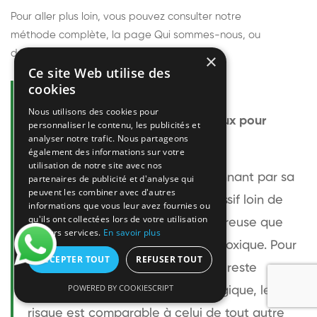
Pour aller plus loin, vous pouvez consulter notre
méthode complète
, la page
Qui sommes-nous
, ou
découvrir
nos techniciens
.
×
Ce site Web utilise des
cookies
Questions fréquentes
Nous utilisons des cookies pour
Le frelon européen est-il dangereux pour
personnaliser le contenu, les publicités et
analyser notre trafic. Nous partageons
l'homme ?
également des informations sur votre
utilisation de notre site avec nos
Le frelon européen est impressionnant par sa
partenaires de publicité et d'analyse qui
peuvent les combiner avec d'autres
taille mais relativement peu agressif loin de
informations que vous leur avez fournies ou
qu'ils ont collectées lors de votre utilisation
son nid. Sa piqûre est plus douloureuse que
de leurs services.
En savoir plus
celle d'une guêpe sans être plus toxique. Pour
ACCEPTER TOUT
REFUSER TOUT
une personne non allergique, elle reste
POWERED BY COOKIESCRIPT
bénigne. Pour une personne allergique, le
risque est comparable à celui de tout autre