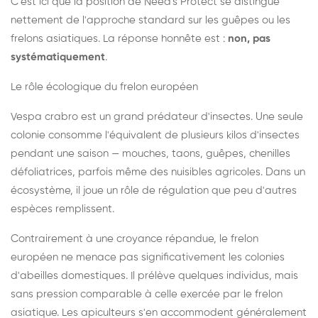
C'est ici que la position de Need's Protect se distingue
nettement de l'approche standard sur les guêpes ou les
frelons asiatiques. La réponse honnête est :
non, pas
systématiquement
.
Le rôle écologique du frelon européen
Vespa crabro est un grand prédateur d'insectes. Une seule
colonie consomme l'équivalent de plusieurs kilos d'insectes
pendant une saison — mouches, taons, guêpes, chenilles
défoliatrices, parfois même des nuisibles agricoles. Dans un
écosystème, il joue un rôle de régulation que peu d'autres
espèces remplissent.
Contrairement à une croyance répandue, le frelon
européen ne menace pas significativement les colonies
d'abeilles domestiques. Il prélève quelques individus, mais
sans pression comparable à celle exercée par le frelon
asiatique. Les apiculteurs s'en accommodent généralement