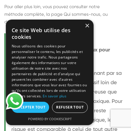
Pour aller plus loin, vous pouvez consulter notre
méthode complète
, la page
Qui sommes-nous
, ou
découvrir
nos techniciens
.
×
Ce site Web utilise des
cookies
Questions fréquentes
Nous utilisons des cookies pour
Le frelon européen est-il dangereux pour
personnaliser le contenu, les publicités et
analyser notre trafic. Nous partageons
l'homme ?
également des informations sur votre
utilisation de notre site avec nos
Le frelon européen est impressionnant par sa
partenaires de publicité et d'analyse qui
peuvent les combiner avec d'autres
taille mais relativement peu agressif loin de
informations que vous leur avez fournies ou
qu'ils ont collectées lors de votre utilisation
son nid. Sa piqûre est plus douloureuse que
de leurs services.
En savoir plus
celle d'une guêpe sans être plus toxique. Pour
ACCEPTER TOUT
REFUSER TOUT
une personne non allergique, elle reste
POWERED BY COOKIESCRIPT
bénigne. Pour une personne allergique, le
risque est comparable à celui de tout autre