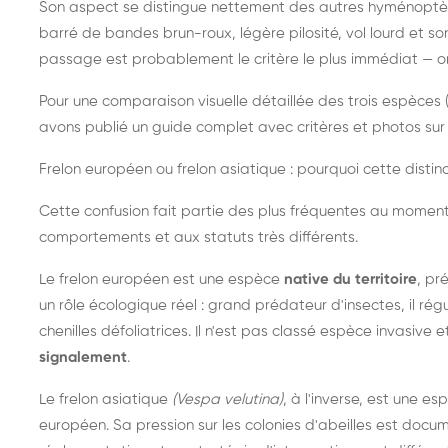
Son aspect se distingue nettement des autres hyménoptèr
barré de bandes brun-roux, légère pilosité, vol lourd et s
passage est probablement le critère le plus immédiat — on 
Pour une comparaison visuelle détaillée des trois espèces (
avons publié un guide complet avec critères et photos sur 
Frelon européen ou frelon asiatique : pourquoi cette distinc
Cette confusion fait partie des plus fréquentes au moment
comportements et aux statuts très différents.
Le frelon européen est une espèce
native du territoire
, pr
un rôle écologique réel : grand prédateur d'insectes, il r
chenilles défoliatrices. Il n'est pas classé espèce invasive et
signalement
.
Le frelon asiatique
(Vespa velutina)
, à l'inverse, est une es
européen. Sa pression sur les colonies d'abeilles est do