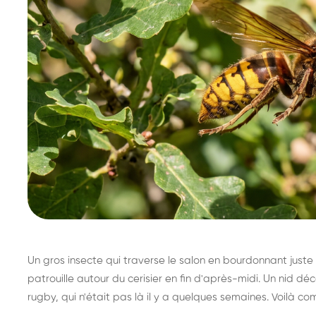
Un gros insecte qui traverse le salon en bourdonnant juste 
patrouille autour du cerisier en fin d'après-midi. Un nid 
rugby, qui n'était pas là il y a quelques semaines. Voilà co