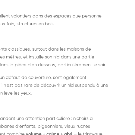
nstallent volontiers dans des espaces que personne
ux foin, structures en bois.
nts classiques, surtout dans les maisons de
s mètres, et installe son nid dans une partie
ans la pièce d'en dessous, particulièrement le soir.
 un défaut de couverture, sont également
l n'est pas rare de découvrir un nid suspendu à une
n lève les yeux.
ndent une attention particulière : nichoirs à
anes d'enfants, pigeonniers, vieux ruches
ment combine
volume + calme + abri
— le triptyque