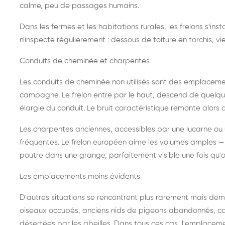
calme, peu de passages humains.
Dans les fermes et les habitations rurales, les frelons s'i
n'inspecte régulièrement : dessous de toiture en torchis, vie
Conduits de cheminée et charpentes
Les conduits de cheminée non utilisés sont des emplaceme
campagne. Le frelon entre par le haut, descend de quelque
élargie du conduit. Le bruit caractéristique remonte alors d
Les charpentes anciennes, accessibles par une lucarne ou
fréquentes. Le frelon européen aime les volumes amples — i
poutre dans une grange, parfaitement visible une fois qu'o
Les emplacements moins évidents
D'autres situations se rencontrent plus rarement mais dema
oiseaux occupés, anciens nids de pigeons abandonnés, cab
désertées par les abeilles. Dans tous ces cas, l'emplace