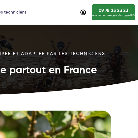
09 78 23 23 23
s techniciens
numéro non surtaxé, prix d’un appel LOCA
IPÉE ET ADAPTÉE PAR LES TECHNICIENS
ide partout en France