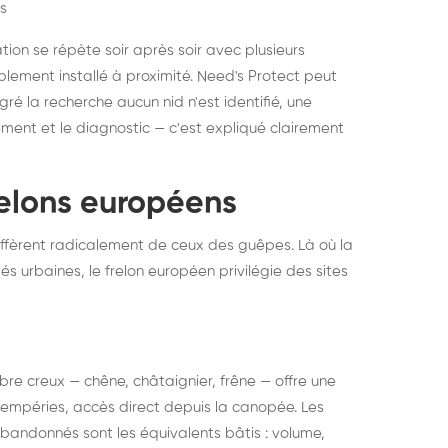
s
ation se répète soir après soir avec plusieurs
ablement installé à proximité. Need's Protect peut
algré la recherche aucun nid n'est identifié, une
ment et le diagnostic — c'est expliqué clairement
frelons européens
ffèrent radicalement de ceux des guêpes. Là où la
tés urbaines, le frelon européen privilégie des sites
 arbre creux — chêne, châtaignier, frêne — offre une
intempéries, accès direct depuis la canopée. Les
abandonnés sont les équivalents bâtis : volume,