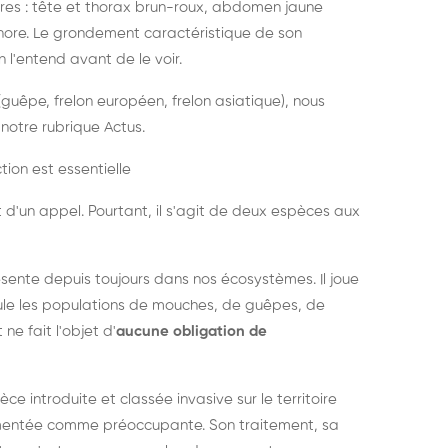
es : tête et thorax brun-roux, abdomen jaune
onore. Le grondement caractéristique de son
l'entend avant de le voir.
guêpe, frelon européen, frelon asiatique), nous
notre rubrique Actus.
tion est essentielle
 d'un appel. Pourtant, il s'agit de deux espèces aux
ésente depuis toujours dans nos écosystèmes. Il joue
égule les populations de mouches, de guêpes, de
 ne fait l'objet d'
aucune obligation de
pèce introduite et classée invasive sur le territoire
cumentée comme préoccupante. Son traitement, sa