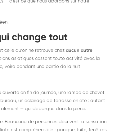
nts — c'est ce que nous abordons sur notre
éen.
qui change tout
et celle qu'on ne retrouve chez
aucun autre
lons asiatiques cessent toute activité avec la
e, voire pendant une partie de la nuit.
ée ouverte en fin de journée, une lampe de chevet
bureau, un éclairage de terrasse en été : autant
néralement — qui débarque dans la pièce.
rise. Beaucoup de personnes décrivent la sensation
ate est compréhensible : panique, fuite, fenêtres