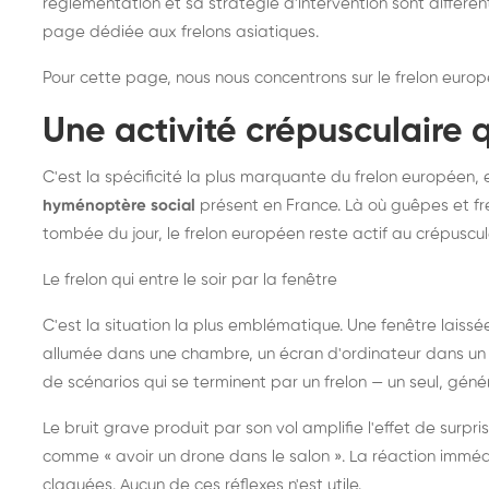
réglementation et sa stratégie d'intervention sont différe
page dédiée aux frelons asiatiques
.
Pour cette page, nous nous concentrons sur le frelon europ
Une activité crépusculaire 
C'est la spécificité la plus marquante du frelon européen, 
hyménoptère social
présent en France. Là où guêpes et fre
tombée du jour, le frelon européen reste actif au crépuscul
Le frelon qui entre le soir par la fenêtre
C'est la situation la plus emblématique. Une fenêtre laiss
allumée dans une chambre, un écran d'ordinateur dans un 
de scénarios qui se terminent par un frelon — un seul, gé
Le bruit grave produit par son vol amplifie l'effet de surp
comme « avoir un drone dans le salon ». La réaction immédi
claquées. Aucun de ces réflexes n'est utile.