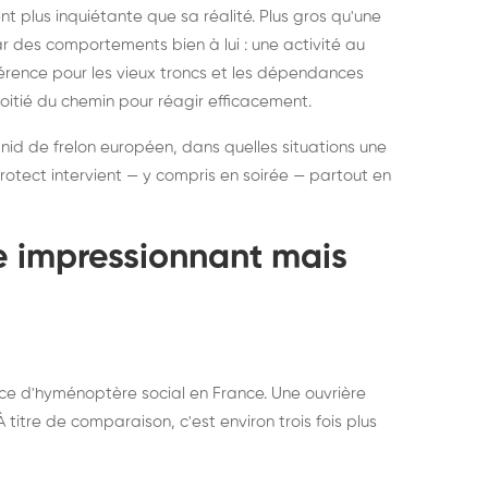
ratisation : éliminer
Traitemen
 plus inquiétante que sa réalité. Plus gros qu'une
rablement rats et
de lit : de
par des comportements bien à lui : une activité au
uris, partout en France
partout e
éférence pour les vieux troncs et les dépendances
moitié du chemin pour réagir efficacement.
 nid de frelon européen, dans quelles situations une
otect intervient — y compris en soirée — partout en
te impressionnant mais
ce d'hyménoptère social en France. Une ouvrière
titre de comparaison, c'est environ trois fois plus