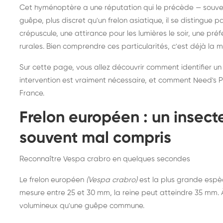
Destruction de nid de
Dé
Cet hyménoptère a une réputation qui le précède — souvent
frelons asiatiques :
du
guêpe, plus discret qu'un frelon asiatique, il se distingue 
intervention partout en
so
crépuscule, une attirance pour les lumières le soir, une pr
rurales. Bien comprendre ces particularités, c'est déjà la 
France
Sur cette page, vous allez découvrir comment identifier un
intervention est vraiment nécessaire, et comment Need's Pr
France.
Frelon européen : un insec
souvent mal compris
Reconnaître Vespa crabro en quelques secondes
Le frelon européen
(Vespa crabro)
est la plus grande espè
mesure entre 25 et 30 mm, la reine peut atteindre 35 mm. À 
volumineux qu'une guêpe commune.