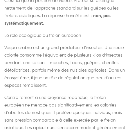
C'est ici que la position de Need's Protect se distingue
nettement de l'approche standard sur les guêpes ou les
frelons asiatiques. La réponse honnête est :
non, pas
systématiquement
.
Le rôle écologique du frelon européen
Vespa crabro est un grand prédateur d'insectes. Une seule
colonie consomme l'équivalent de plusieurs kilos d'insectes
pendant une saison — mouches, taons, guêpes, chenilles
défoliatrices, parfois même des nuisibles agricoles. Dans un
écosystème, il joue un rôle de régulation que peu d'autres
espèces remplissent.
Contrairement à une croyance répandue, le frelon
européen ne menace pas significativement les colonies
d'abeilles domestiques. Il prélève quelques individus, mais
sans pression comparable à celle exercée par le frelon
asiatique. Les apiculteurs s'en accommodent généralement