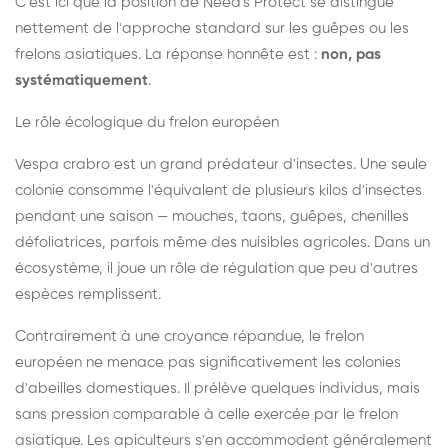
C'est ici que la position de Need's Protect se distingue
nettement de l'approche standard sur les guêpes ou les
frelons asiatiques. La réponse honnête est :
non, pas
systématiquement
.
Le rôle écologique du frelon européen
Vespa crabro est un grand prédateur d'insectes. Une seule
colonie consomme l'équivalent de plusieurs kilos d'insectes
pendant une saison — mouches, taons, guêpes, chenilles
défoliatrices, parfois même des nuisibles agricoles. Dans un
écosystème, il joue un rôle de régulation que peu d'autres
espèces remplissent.
Contrairement à une croyance répandue, le frelon
européen ne menace pas significativement les colonies
d'abeilles domestiques. Il prélève quelques individus, mais
sans pression comparable à celle exercée par le frelon
asiatique. Les apiculteurs s'en accommodent généralement