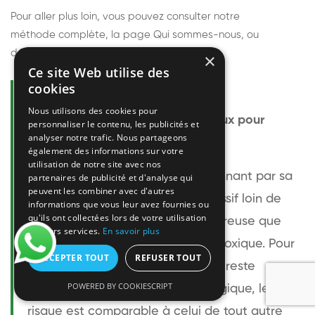
Pour aller plus loin, vous pouvez consulter notre
méthode complète
, la page
Qui sommes-nous
, ou
découvrir
nos techniciens
.
×
Ce site Web utilise des
cookies
Questions fréquentes
Nous utilisons des cookies pour
Le frelon européen est-il dangereux pour
personnaliser le contenu, les publicités et
analyser notre trafic. Nous partageons
l'homme ?
également des informations sur votre
utilisation de notre site avec nos
Le frelon européen est impressionnant par sa
partenaires de publicité et d'analyse qui
peuvent les combiner avec d'autres
taille mais relativement peu agressif loin de
informations que vous leur avez fournies ou
qu'ils ont collectées lors de votre utilisation
son nid. Sa piqûre est plus douloureuse que
de leurs services.
En savoir plus
celle d'une guêpe sans être plus toxique. Pour
ACCEPTER TOUT
REFUSER TOUT
une personne non allergique, elle reste
POWERED BY COOKIESCRIPT
bénigne. Pour une personne allergique, le
risque est comparable à celui de tout autre