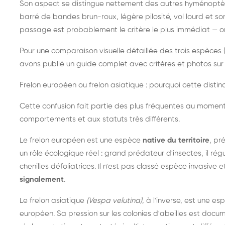
Son aspect se distingue nettement des autres hyménoptèr
barré de bandes brun-roux, légère pilosité, vol lourd et s
passage est probablement le critère le plus immédiat — on 
Pour une comparaison visuelle détaillée des trois espèces (
avons publié un guide complet avec critères et photos sur 
Frelon européen ou frelon asiatique : pourquoi cette distinc
Cette confusion fait partie des plus fréquentes au moment
comportements et aux statuts très différents.
Le frelon européen est une espèce
native du territoire
, pr
un rôle écologique réel : grand prédateur d'insectes, il r
chenilles défoliatrices. Il n'est pas classé espèce invasive et
signalement
.
Le frelon asiatique
(Vespa velutina)
, à l'inverse, est une es
européen. Sa pression sur les colonies d'abeilles est do