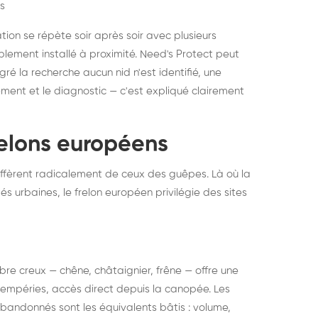
s
ation se répète soir après soir avec plusieurs
ablement installé à proximité. Need's Protect peut
algré la recherche aucun nid n'est identifié, une
ment et le diagnostic — c'est expliqué clairement
frelons européens
ffèrent radicalement de ceux des guêpes. Là où la
tés urbaines, le frelon européen privilégie des sites
 arbre creux — chêne, châtaignier, frêne — offre une
intempéries, accès direct depuis la canopée. Les
abandonnés sont les équivalents bâtis : volume,