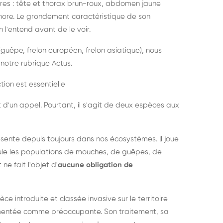
es : tête et thorax brun-roux, abdomen jaune
onore. Le grondement caractéristique de son
l'entend avant de le voir.
guêpe, frelon européen, frelon asiatique), nous
notre rubrique Actus.
tion est essentielle
 d'un appel. Pourtant, il s'agit de deux espèces aux
ésente depuis toujours dans nos écosystèmes. Il joue
égule les populations de mouches, de guêpes, de
 ne fait l'objet d'
aucune obligation de
pèce introduite et classée invasive sur le territoire
cumentée comme préoccupante. Son traitement, sa