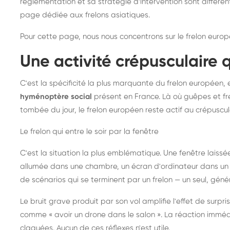
réglementation et sa stratégie d'intervention sont différe
page dédiée aux frelons asiatiques
.
Pour cette page, nous nous concentrons sur le frelon europ
Une activité crépusculaire 
C'est la spécificité la plus marquante du frelon européen, 
hyménoptère social
présent en France. Là où guêpes et fre
tombée du jour, le frelon européen reste actif au crépuscul
Le frelon qui entre le soir par la fenêtre
C'est la situation la plus emblématique. Une fenêtre laiss
allumée dans une chambre, un écran d'ordinateur dans un 
de scénarios qui se terminent par un frelon — un seul, gé
Le bruit grave produit par son vol amplifie l'effet de surp
comme « avoir un drone dans le salon ». La réaction immédi
claquées. Aucun de ces réflexes n'est utile.