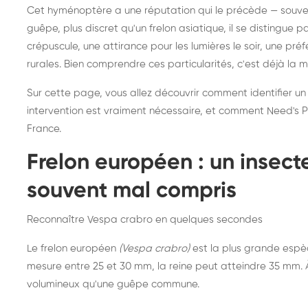
Destruction de nid de
Dé
Cet hyménoptère a une réputation qui le précède — souvent
frelons asiatiques :
du
guêpe, plus discret qu'un frelon asiatique, il se distingue 
intervention partout en
so
crépuscule, une attirance pour les lumières le soir, une pr
rurales. Bien comprendre ces particularités, c'est déjà la 
France
Sur cette page, vous allez découvrir comment identifier un
intervention est vraiment nécessaire, et comment Need's Pr
France.
Frelon européen : un insec
souvent mal compris
Reconnaître Vespa crabro en quelques secondes
Le frelon européen
(Vespa crabro)
est la plus grande espè
mesure entre 25 et 30 mm, la reine peut atteindre 35 mm. À 
volumineux qu'une guêpe commune.