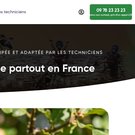
09 78 23 23 23
s techniciens
numéro non surtaxé, prix d’un appel LOCA
IPÉE ET ADAPTÉE PAR LES TECHNICIENS
ide partout en France