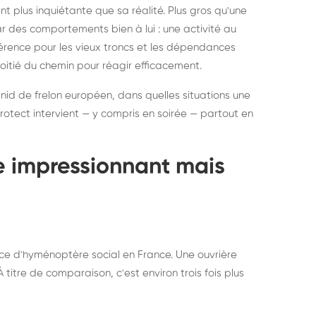
ratisation : éliminer
Traitemen
 plus inquiétante que sa réalité. Plus gros qu'une
rablement rats et
de lit : de
par des comportements bien à lui : une activité au
uris, partout en France
partout e
éférence pour les vieux troncs et les dépendances
moitié du chemin pour réagir efficacement.
 nid de frelon européen, dans quelles situations une
otect intervient — y compris en soirée — partout en
te impressionnant mais
ce d'hyménoptère social en France. Une ouvrière
titre de comparaison, c'est environ trois fois plus