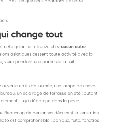
nts — c'est ce que nous abordons sur notre
éen.
qui change tout
et celle qu'on ne retrouve chez
aucun autre
lons asiatiques cessent toute activité avec la
e, voire pendant une partie de la nuit.
ée ouverte en fin de journée, une lampe de chevet
bureau, un éclairage de terrasse en été : autant
néralement — qui débarque dans la pièce.
rise. Beaucoup de personnes décrivent la sensation
ate est compréhensible : panique, fuite, fenêtres