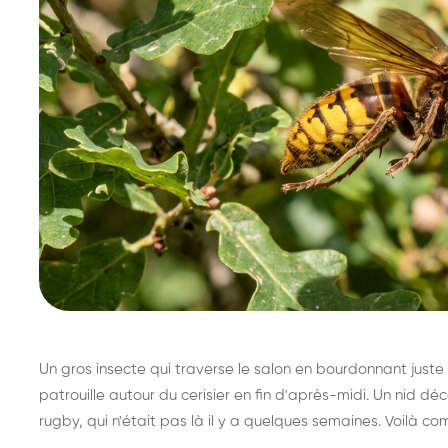
Un gros insecte qui traverse le salon en bourdonnant juste 
patrouille autour du cerisier en fin d'après-midi. Un nid 
rugby, qui n'était pas là il y a quelques semaines. Voilà co