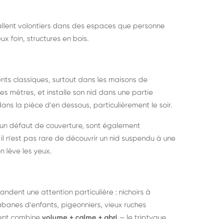
nstallent volontiers dans des espaces que personne
ux foin, structures en bois.
nts classiques, surtout dans les maisons de
s mètres, et installe son nid dans une partie
ans la pièce d'en dessous, particulièrement le soir.
 un défaut de couverture, sont également
l n'est pas rare de découvrir un nid suspendu à une
n lève les yeux.
ndent une attention particulière : nichoirs à
anes d'enfants, pigeonniers, vieux ruches
ment combine
volume + calme + abri
— le triptyque