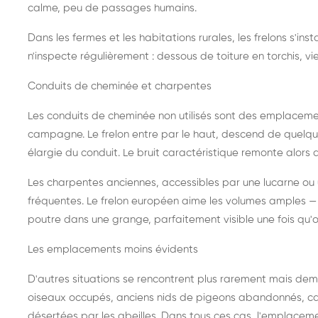
calme, peu de passages humains.
Dans les fermes et les habitations rurales, les frelons s'i
n'inspecte régulièrement : dessous de toiture en torchis, vie
Conduits de cheminée et charpentes
Les conduits de cheminée non utilisés sont des emplaceme
campagne. Le frelon entre par le haut, descend de quelque
élargie du conduit. Le bruit caractéristique remonte alors d
Les charpentes anciennes, accessibles par une lucarne ou
fréquentes. Le frelon européen aime les volumes amples — i
poutre dans une grange, parfaitement visible une fois qu'o
Les emplacements moins évidents
D'autres situations se rencontrent plus rarement mais dema
oiseaux occupés, anciens nids de pigeons abandonnés, cab
désertées par les abeilles. Dans tous ces cas, l'emplace