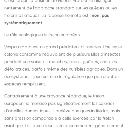
C'est ici que la position de Need's Protect se distingue
nettement de l'approche standard sur les guêpes ou les
frelons asiatiques. La réponse honnête est :
non, pas
systématiquement
.
Le rôle écologique du frelon européen
Vespa crabro est un grand prédateur d'insectes. Une seule
colonie consomme l'équivalent de plusieurs kilos d'insectes
pendant une saison — mouches, taons, guêpes, chenilles
défoliatrices, parfois même des nuisibles agricoles. Dans un
écosystème, il joue un rôle de régulation que peu d'autres
espèces remplissent.
Contrairement à une croyance répandue, le frelon
européen ne menace pas significativement les colonies
d'abeilles domestiques. Il prélève quelques individus, mais
sans pression comparable à celle exercée par le frelon
asiatique. Les apiculteurs s'en accommodent généralement