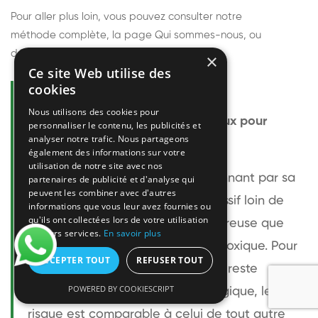
Pour aller plus loin, vous pouvez consulter notre
méthode complète
, la page
Qui sommes-nous
, ou
découvrir
nos techniciens
.
×
Ce site Web utilise des
cookies
Questions fréquentes
Nous utilisons des cookies pour
Le frelon européen est-il dangereux pour
personnaliser le contenu, les publicités et
analyser notre trafic. Nous partageons
l'homme ?
également des informations sur votre
utilisation de notre site avec nos
Le frelon européen est impressionnant par sa
partenaires de publicité et d'analyse qui
peuvent les combiner avec d'autres
taille mais relativement peu agressif loin de
informations que vous leur avez fournies ou
qu'ils ont collectées lors de votre utilisation
son nid. Sa piqûre est plus douloureuse que
de leurs services.
En savoir plus
celle d'une guêpe sans être plus toxique. Pour
ACCEPTER TOUT
REFUSER TOUT
une personne non allergique, elle reste
POWERED BY COOKIESCRIPT
bénigne. Pour une personne allergique, le
risque est comparable à celui de tout autre