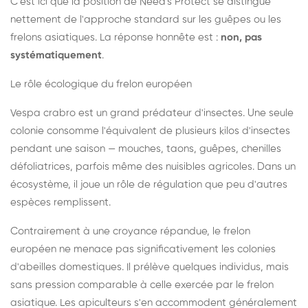
C'est ici que la position de Need's Protect se distingue
nettement de l'approche standard sur les guêpes ou les
frelons asiatiques. La réponse honnête est :
non, pas
systématiquement
.
Le rôle écologique du frelon européen
Vespa crabro est un grand prédateur d'insectes. Une seule
colonie consomme l'équivalent de plusieurs kilos d'insectes
pendant une saison — mouches, taons, guêpes, chenilles
défoliatrices, parfois même des nuisibles agricoles. Dans un
écosystème, il joue un rôle de régulation que peu d'autres
espèces remplissent.
Contrairement à une croyance répandue, le frelon
européen ne menace pas significativement les colonies
d'abeilles domestiques. Il prélève quelques individus, mais
sans pression comparable à celle exercée par le frelon
asiatique. Les apiculteurs s'en accommodent généralement