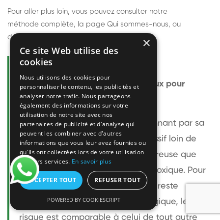
Pour aller plus loin, vous pouvez consulter notre
méthode complète
, la page
Qui sommes-nous
, ou
découvrir
nos techniciens
.
×
Ce site Web utilise des
cookies
Questions fréquentes
Nous utilisons des cookies pour
Le frelon européen est-il dangereux pour
personnaliser le contenu, les publicités et
analyser notre trafic. Nous partageons
l'homme ?
également des informations sur votre
utilisation de notre site avec nos
Le frelon européen est impressionnant par sa
partenaires de publicité et d'analyse qui
peuvent les combiner avec d'autres
taille mais relativement peu agressif loin de
informations que vous leur avez fournies ou
qu'ils ont collectées lors de votre utilisation
son nid. Sa piqûre est plus douloureuse que
de leurs services.
En savoir plus
celle d'une guêpe sans être plus toxique. Pour
ACCEPTER TOUT
REFUSER TOUT
une personne non allergique, elle reste
POWERED BY COOKIESCRIPT
bénigne. Pour une personne allergique, le
risque est comparable à celui de tout autre