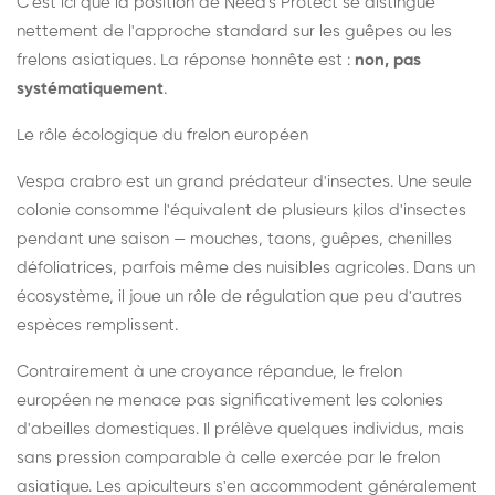
C'est ici que la position de Need's Protect se distingue
nettement de l'approche standard sur les guêpes ou les
frelons asiatiques. La réponse honnête est :
non, pas
systématiquement
.
Le rôle écologique du frelon européen
Vespa crabro est un grand prédateur d'insectes. Une seule
colonie consomme l'équivalent de plusieurs kilos d'insectes
pendant une saison — mouches, taons, guêpes, chenilles
défoliatrices, parfois même des nuisibles agricoles. Dans un
écosystème, il joue un rôle de régulation que peu d'autres
espèces remplissent.
Contrairement à une croyance répandue, le frelon
européen ne menace pas significativement les colonies
d'abeilles domestiques. Il prélève quelques individus, mais
sans pression comparable à celle exercée par le frelon
asiatique. Les apiculteurs s'en accommodent généralement