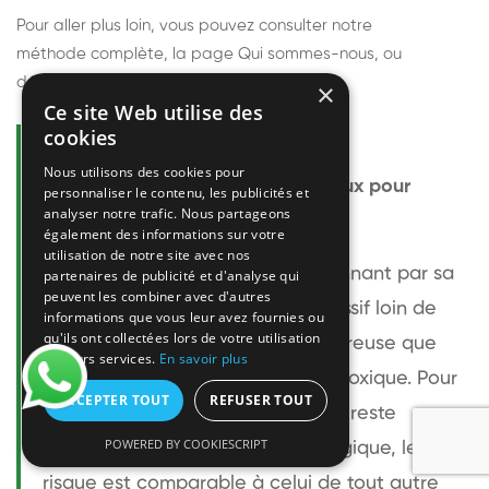
Pour aller plus loin, vous pouvez consulter notre
méthode complète
, la page
Qui sommes-nous
, ou
découvrir
nos techniciens
.
×
Ce site Web utilise des
cookies
Questions fréquentes
Nous utilisons des cookies pour
Le frelon européen est-il dangereux pour
personnaliser le contenu, les publicités et
analyser notre trafic. Nous partageons
l'homme ?
également des informations sur votre
utilisation de notre site avec nos
Le frelon européen est impressionnant par sa
partenaires de publicité et d'analyse qui
peuvent les combiner avec d'autres
taille mais relativement peu agressif loin de
informations que vous leur avez fournies ou
qu'ils ont collectées lors de votre utilisation
son nid. Sa piqûre est plus douloureuse que
de leurs services.
En savoir plus
celle d'une guêpe sans être plus toxique. Pour
ACCEPTER TOUT
REFUSER TOUT
une personne non allergique, elle reste
POWERED BY COOKIESCRIPT
bénigne. Pour une personne allergique, le
risque est comparable à celui de tout autre