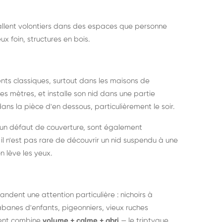
nstallent volontiers dans des espaces que personne
ux foin, structures en bois.
nts classiques, surtout dans les maisons de
s mètres, et installe son nid dans une partie
ans la pièce d'en dessous, particulièrement le soir.
 un défaut de couverture, sont également
l n'est pas rare de découvrir un nid suspendu à une
n lève les yeux.
ndent une attention particulière : nichoirs à
anes d'enfants, pigeonniers, vieux ruches
ment combine
volume + calme + abri
— le triptyque