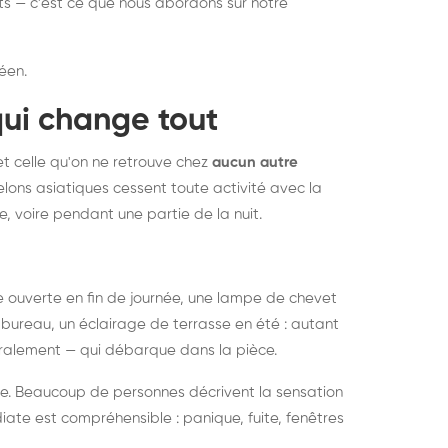
nts — c'est ce que nous abordons sur notre
éen.
qui change tout
et celle qu'on ne retrouve chez
aucun autre
lons asiatiques cessent toute activité avec la
e, voire pendant une partie de la nuit.
ée ouverte en fin de journée, une lampe de chevet
bureau, un éclairage de terrasse en été : autant
néralement — qui débarque dans la pièce.
rise. Beaucoup de personnes décrivent la sensation
ate est compréhensible : panique, fuite, fenêtres