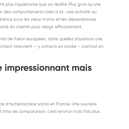
ratisation : éliminer
Traitemen
 plus inquiétante que sa réalité. Plus gros qu'une
rablement rats et
de lit : de
par des comportements bien à lui : une activité au
uris, partout en France
partout e
éférence pour les vieux troncs et les dépendances
moitié du chemin pour réagir efficacement.
 nid de frelon européen, dans quelles situations une
otect intervient — y compris en soirée — partout en
te impressionnant mais
ce d'hyménoptère social en France. Une ouvrière
titre de comparaison, c'est environ trois fois plus