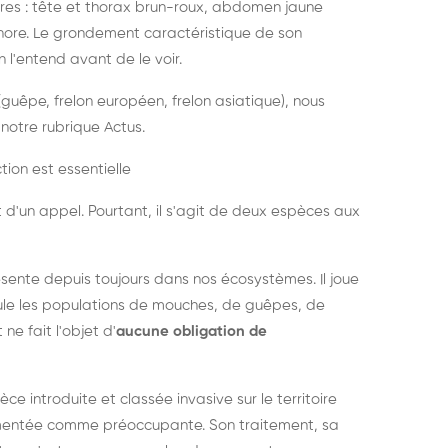
es : tête et thorax brun-roux, abdomen jaune
onore. Le grondement caractéristique de son
l'entend avant de le voir.
guêpe, frelon européen, frelon asiatique), nous
notre rubrique Actus.
tion est essentielle
 d'un appel. Pourtant, il s'agit de deux espèces aux
ésente depuis toujours dans nos écosystèmes. Il joue
égule les populations de mouches, de guêpes, de
 ne fait l'objet d'
aucune obligation de
pèce introduite et classée invasive sur le territoire
cumentée comme préoccupante. Son traitement, sa