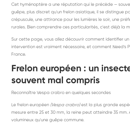
Destruction de nid de
Dé
Cet hyménoptère a une réputation qui le précède — souvent
frelons asiatiques :
du
guêpe, plus discret qu'un frelon asiatique, il se distingue 
intervention partout en
so
crépuscule, une attirance pour les lumières le soir, une pr
rurales. Bien comprendre ces particularités, c'est déjà la 
France
Sur cette page, vous allez découvrir comment identifier un
intervention est vraiment nécessaire, et comment Need's Pr
France.
Frelon européen : un insec
souvent mal compris
Reconnaître Vespa crabro en quelques secondes
Le frelon européen
(Vespa crabro)
est la plus grande espè
mesure entre 25 et 30 mm, la reine peut atteindre 35 mm. À 
volumineux qu'une guêpe commune.