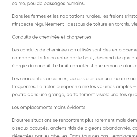
calme, peu de passages humains.
Dans les fermes et les habitations rurales, les frelons s'i
n'inspecte régulièrement : dessous de toiture en torchis, vie
Conduits de cheminée et charpentes
Les conduits de cheminée non utilisés sont des emplaceme
campagne. Le frelon entre par le haut, descend de quelque
élargie du conduit. Le bruit caractéristique remonte alors d
Les charpentes anciennes, accessibles par une lucarne ou
fréquentes. Le frelon européen aime les volumes amples — i
poutre dans une grange, parfaitement visible une fois qu'o
Les emplacements moins évidents
D'autres situations se rencontrent plus rarement mais dema
oiseaux occupés, anciens nids de pigeons abandonnés, cab
désertées par les abeilles. Dans tous ces cas, l'emplace