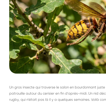
Un gros insecte qui traverse le salon en bourdonnant juste 
patrouille autour du cerisier en fin d'après-midi. Un nid 
rugby, qui n'était pas là il y a quelques semaines. Voilà co