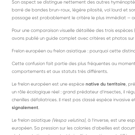
Son aspect se distingue nettement des autres hyménoptèr
barré de bandes brun-roux, légère pilosité, vol lourd et s
passage est probablement le critère le plus immédiat — on 
Pour une comparaison visuelle détaillée des trois espèces (
avons publié un guide complet avec critères et photos sur 
Frelon européen ou frelon asiatique : pourquoi cette distinc
Cette confusion fait partie des plus fréquentes au moment
comportements et aux statuts très différents.
Le frelon européen est une espèce
native du territoire
, pr
un rôle écologique réel : grand prédateur d'insectes, il r
chenilles défoliatrices. Il n'est pas classé espèce invasive et
signalement
.
Le frelon asiatique
(Vespa velutina)
, à l'inverse, est une es
européen. Sa pression sur les colonies d'abeilles est do