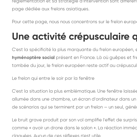
réglementation et sa stratégie d'intervention sont différe
page dédiée aux frelons asiatiques
.
Pour cette page, nous nous concentrons sur le frelon europ
Une activité crépusculaire 
C'est la spécificité la plus marquante du frelon européen, 
hyménoptère social
présent en France. Là où guêpes et fre
tombée du jour, le frelon européen reste actif au crépuscul
Le frelon qui entre le soir par la fenêtre
C'est la situation la plus emblématique. Une fenêtre laiss
allumée dans une chambre, un écran d'ordinateur dans un 
de scénarios qui se terminent par un frelon — un seul, gé
Le bruit grave produit par son vol amplifie l'effet de surp
comme « avoir un drone dans le salon ». La réaction immédi
claquées. Aucun de ces réflexes n'est utile.