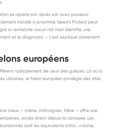
s
ation se répète soir après soir avec plusieurs
ablement installé à proximité. Need's Protect peut
algré la recherche aucun nid n'est identifié, une
ment et le diagnostic — c'est expliqué clairement
frelons européens
ffèrent radicalement de ceux des guêpes. Là où la
tés urbaines, le frelon européen privilégie des sites
 arbre creux — chêne, châtaignier, frêne — offre une
intempéries, accès direct depuis la canopée. Les
abandonnés sont les équivalents bâtis : volume,