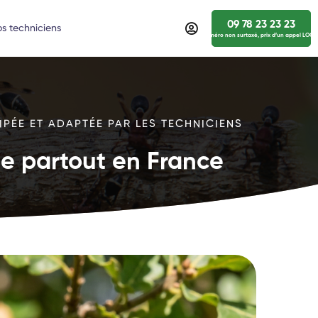
09 78 23 23 23
s techniciens
numéro non surtaxé, prix d’un appel LOCA
IPÉE ET ADAPTÉE PAR LES TECHNICIENS
ide partout en France