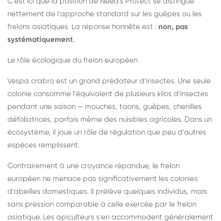
C'est ici que la position de Need's Protect se distingue
nettement de l'approche standard sur les guêpes ou les
frelons asiatiques. La réponse honnête est :
non, pas
systématiquement
.
Le rôle écologique du frelon européen
Vespa crabro est un grand prédateur d'insectes. Une seule
colonie consomme l'équivalent de plusieurs kilos d'insectes
pendant une saison — mouches, taons, guêpes, chenilles
défoliatrices, parfois même des nuisibles agricoles. Dans un
écosystème, il joue un rôle de régulation que peu d'autres
espèces remplissent.
Contrairement à une croyance répandue, le frelon
européen ne menace pas significativement les colonies
d'abeilles domestiques. Il prélève quelques individus, mais
sans pression comparable à celle exercée par le frelon
asiatique. Les apiculteurs s'en accommodent généralement