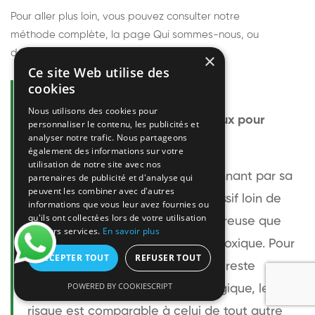
Pour aller plus loin, vous pouvez consulter notre
méthode complète
, la page
Qui sommes-nous
, ou
découvrir
nos techniciens
.
×
Ce site Web utilise des
cookies
Questions fréquentes
Nous utilisons des cookies pour
Le frelon européen est-il dangereux pour
personnaliser le contenu, les publicités et
analyser notre trafic. Nous partageons
l'homme ?
également des informations sur votre
utilisation de notre site avec nos
Le frelon européen est impressionnant par sa
partenaires de publicité et d'analyse qui
peuvent les combiner avec d'autres
taille mais relativement peu agressif loin de
informations que vous leur avez fournies ou
qu'ils ont collectées lors de votre utilisation
son nid. Sa piqûre est plus douloureuse que
de leurs services.
En savoir plus
celle d'une guêpe sans être plus toxique. Pour
ACCEPTER TOUT
REFUSER TOUT
une personne non allergique, elle reste
POWERED BY COOKIESCRIPT
bénigne. Pour une personne allergique, le
risque est comparable à celui de tout autre