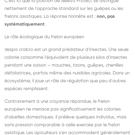
C'est ici que la position de Need's Protect se distingue
nettement de l'approche standard sur les guêpes ou les
frelons asiatiques. La réponse honnête est :
non, pas
systématiquement
.
Le rôle écologique du frelon européen
Vespa crabro est un grand prédateur d'insectes. Une seule
colonie consomme l'équivalent de plusieurs kilos d'insectes
pendant une saison — mouches, taons, guêpes, chenilles
défoliatrices, parfois même des nuisibles agricoles. Dans un
écosystème, il joue un rôle de régulation que peu d'autres
espèces remplissent.
Contrairement à une croyance répandue, le frelon
européen ne menace pas significativement les colonies
d'abeilles domestiques. Il prélève quelques individus, mais
sans pression comparable à celle exercée par le frelon
asiatique. Les apiculteurs s'en accommodent généralement