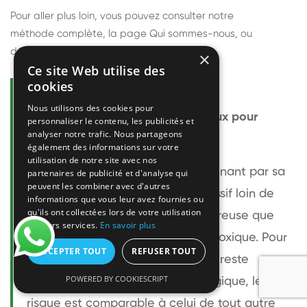
Pour aller plus loin, vous pouvez consulter notre
méthode complète
, la page
Qui sommes-nous
, ou
découvrir
nos techniciens
.
×
Ce site Web utilise des
cookies
Questions fréquentes
Nous utilisons des cookies pour
Le frelon européen est-il dangereux pour
personnaliser le contenu, les publicités et
analyser notre trafic. Nous partageons
l'homme ?
également des informations sur votre
utilisation de notre site avec nos
Le frelon européen est impressionnant par sa
partenaires de publicité et d'analyse qui
peuvent les combiner avec d'autres
taille mais relativement peu agressif loin de
informations que vous leur avez fournies ou
qu'ils ont collectées lors de votre utilisation
son nid. Sa piqûre est plus douloureuse que
de leurs services.
En savoir plus
celle d'une guêpe sans être plus toxique. Pour
ACCEPTER TOUT
REFUSER TOUT
une personne non allergique, elle reste
POWERED BY COOKIESCRIPT
bénigne. Pour une personne allergique, le
risque est comparable à celui de tout autre