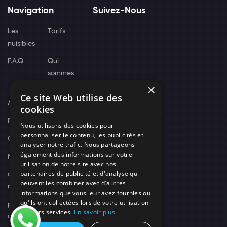
Navigation
Suivez-Nous
Les
Tarifs
nuisibles
F.A.Q
Qui
sommes
×
nous
Ce site Web utilise des
Actus
cookies
Recrutement
Nous utilisons des cookies pour
personnaliser le contenu, les publicités et
Contact
analyser notre trafic. Nous partageons
également des informations sur votre
Nos techniciens
utilisation de notre site avec nos
partenaires de publicité et d'analyse qui
campagne-
peuvent les combiner avec d'autres
recrutement
informations que vous leur avez fournies ou
qu'ils ont collectées lors de votre utilisation
politique de
de leurs services.
En savoir plus
confidentialité