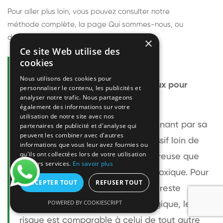
Pour aller plus loin, vous pouvez consulter notre
méthode complète
, la page
Qui sommes-nous
, ou
découvrir
nos techniciens
.
×
Ce site Web utilise des
cookies
Questions fréquentes
Nous utilisons des cookies pour
Le frelon européen est-il dangereux pour
personnaliser le contenu, les publicités et
analyser notre trafic. Nous partageons
l'homme ?
également des informations sur votre
utilisation de notre site avec nos
Le frelon européen est impressionnant par sa
partenaires de publicité et d'analyse qui
peuvent les combiner avec d'autres
taille mais relativement peu agressif loin de
informations que vous leur avez fournies ou
qu'ils ont collectées lors de votre utilisation
son nid. Sa piqûre est plus douloureuse que
de leurs services.
En savoir plus
celle d'une guêpe sans être plus toxique. Pour
ACCEPTER TOUT
REFUSER TOUT
une personne non allergique, elle reste
POWERED BY COOKIESCRIPT
bénigne. Pour une personne allergique, le
risque est comparable à celui de tout autre