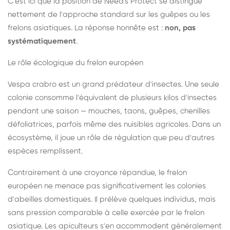
C'est ici que la position de Need's Protect se distingue
nettement de l'approche standard sur les guêpes ou les
frelons asiatiques. La réponse honnête est :
non, pas
systématiquement
.
Le rôle écologique du frelon européen
Vespa crabro est un grand prédateur d'insectes. Une seule
colonie consomme l'équivalent de plusieurs kilos d'insectes
pendant une saison — mouches, taons, guêpes, chenilles
défoliatrices, parfois même des nuisibles agricoles. Dans un
écosystème, il joue un rôle de régulation que peu d'autres
espèces remplissent.
Contrairement à une croyance répandue, le frelon
européen ne menace pas significativement les colonies
d'abeilles domestiques. Il prélève quelques individus, mais
sans pression comparable à celle exercée par le frelon
asiatique. Les apiculteurs s'en accommodent généralement