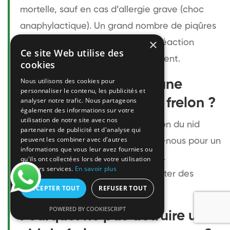
mortelle, sauf en cas d’allergie grave (choc
anaphylactique). Un grand nombre de piqûres
×
peut être dangereux. En cas de réaction
Ce site Web utilise des
sévère, appelez le 15 immédiatement.
cookies
Nous utilisons des cookies pour
Quel est le prix pour une
personnaliser le contenu, les publicités et
destruction de nid de frelon ?
analyser notre trafic. Nous partageons
également des informations sur votre
utilisation de notre site avec nos
Le coût varie selon la configuration du nid
partenaires de publicité et d'analyse qui
peuvent les combiner avec d'autres
(hauteur, accès, type). Contactez-nous pour un
informations que vous leur avez fournies ou
devis personnalisé et transparent.
qu'ils ont collectées lors de votre utilisation
de leurs services.
En savoir plus
L’intervention rapide permet d’éviter des
ACCEPTER TOUT
REFUSER TOUT
dégâts plus coûteux.
POWERED BY COOKIESCRIPT
Pourquoi ne pas détruire un