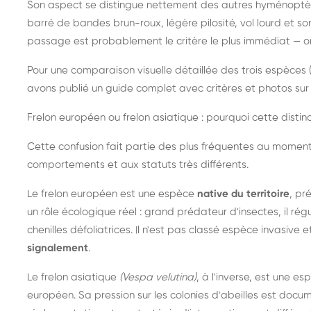
Son aspect se distingue nettement des autres hyménoptèr
barré de bandes brun-roux, légère pilosité, vol lourd et s
passage est probablement le critère le plus immédiat — on 
Pour une comparaison visuelle détaillée des trois espèces (
avons publié un guide complet avec critères et photos sur 
Frelon européen ou frelon asiatique : pourquoi cette distinc
Cette confusion fait partie des plus fréquentes au moment
comportements et aux statuts très différents.
Le frelon européen est une espèce
native du territoire
, pr
un rôle écologique réel : grand prédateur d'insectes, il r
chenilles défoliatrices. Il n'est pas classé espèce invasive et
signalement
.
Le frelon asiatique
(Vespa velutina)
, à l'inverse, est une es
européen. Sa pression sur les colonies d'abeilles est do