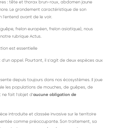
es : tête et thorax brun-roux, abdomen jaune
onore. Le grondement caractéristique de son
l'entend avant de le voir.
guêpe, frelon européen, frelon asiatique), nous
notre rubrique Actus.
tion est essentielle
 d'un appel. Pourtant, il s'agit de deux espèces aux
ésente depuis toujours dans nos écosystèmes. Il joue
égule les populations de mouches, de guêpes, de
 ne fait l'objet d'
aucune obligation de
pèce introduite et classée invasive sur le territoire
cumentée comme préoccupante. Son traitement, sa