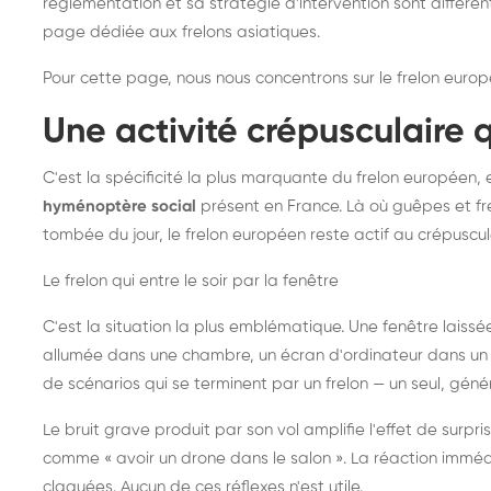
réglementation et sa stratégie d'intervention sont différe
page dédiée aux frelons asiatiques
.
Pour cette page, nous nous concentrons sur le frelon europ
Une activité crépusculaire 
C'est la spécificité la plus marquante du frelon européen, 
hyménoptère social
présent en France. Là où guêpes et fre
tombée du jour, le frelon européen reste actif au crépuscul
Le frelon qui entre le soir par la fenêtre
C'est la situation la plus emblématique. Une fenêtre laiss
allumée dans une chambre, un écran d'ordinateur dans un 
de scénarios qui se terminent par un frelon — un seul, gé
Le bruit grave produit par son vol amplifie l'effet de surp
comme « avoir un drone dans le salon ». La réaction immédi
claquées. Aucun de ces réflexes n'est utile.