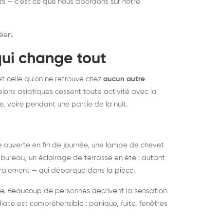
nts — c'est ce que nous abordons sur notre
éen.
qui change tout
et celle qu'on ne retrouve chez
aucun autre
lons asiatiques cessent toute activité avec la
e, voire pendant une partie de la nuit.
ée ouverte en fin de journée, une lampe de chevet
bureau, un éclairage de terrasse en été : autant
néralement — qui débarque dans la pièce.
rise. Beaucoup de personnes décrivent la sensation
ate est compréhensible : panique, fuite, fenêtres