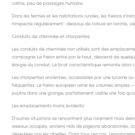
calme, peu de passages humains.
Dans les fermes et les habitations rurales, les frelons s'i
n'inspecte régulièrement : dessous de toiture en torchis, vie
Conduits de cheminée et charpentes
Les conduits de cheminée non utilisés sont des emplaceme
campagne. Le frelon entre par le haut, descend de quelque
élargie du conduit. Le bruit caractéristique remonte alors d
Les charpentes anciennes, accessibles par une lucarne ou
fréquentes. Le frelon européen aime les volumes amples — i
poutre dans une grange, parfaitement visible une fois qu'o
Les emplacements moins évidents
D'autres situations se rencontrent plus rarement mais dema
oiseaux occupés, anciens nids de pigeons abandonnés, cab
désertées par les abeilles. Dans tous ces cas, l'emplace