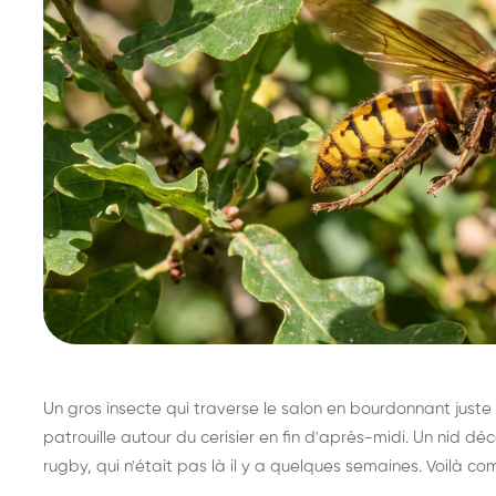
Un gros insecte qui traverse le salon en bourdonnant juste 
patrouille autour du cerisier en fin d'après-midi. Un nid 
rugby, qui n'était pas là il y a quelques semaines. Voilà co