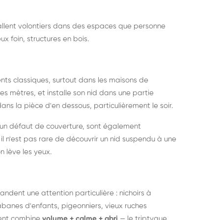
nstallent volontiers dans des espaces que personne
ux foin, structures en bois.
nts classiques, surtout dans les maisons de
s mètres, et installe son nid dans une partie
ans la pièce d'en dessous, particulièrement le soir.
 un défaut de couverture, sont également
l n'est pas rare de découvrir un nid suspendu à une
n lève les yeux.
ndent une attention particulière : nichoirs à
anes d'enfants, pigeonniers, vieux ruches
ment combine
volume + calme + abri
— le triptyque