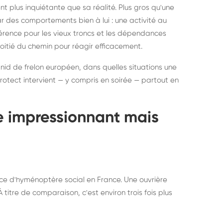
ratisation : éliminer
Traitemen
 plus inquiétante que sa réalité. Plus gros qu'une
rablement rats et
de lit : de
par des comportements bien à lui : une activité au
uris, partout en France
partout e
éférence pour les vieux troncs et les dépendances
moitié du chemin pour réagir efficacement.
 nid de frelon européen, dans quelles situations une
otect intervient — y compris en soirée — partout en
te impressionnant mais
ce d'hyménoptère social en France. Une ouvrière
titre de comparaison, c'est environ trois fois plus