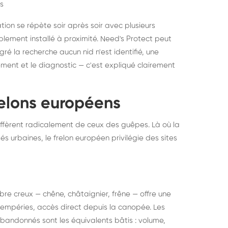
s
ation se répète soir après soir avec plusieurs
ablement installé à proximité. Need's Protect peut
algré la recherche aucun nid n'est identifié, une
ment et le diagnostic — c'est expliqué clairement
frelons européens
ffèrent radicalement de ceux des guêpes. Là où la
tés urbaines, le frelon européen privilégie des sites
 arbre creux — chêne, châtaignier, frêne — offre une
intempéries, accès direct depuis la canopée. Les
abandonnés sont les équivalents bâtis : volume,