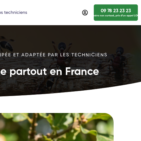
09 78 23 23 23
s techniciens
numéro non surtaxé, prix d’un appel LOCA
IPÉE ET ADAPTÉE PAR LES TECHNICIENS
ide partout en France