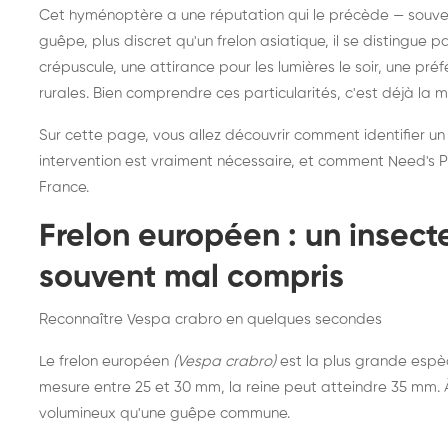
Destruction de nid de
Dé
Cet hyménoptère a une réputation qui le précède — souvent
frelons asiatiques :
du
guêpe, plus discret qu'un frelon asiatique, il se distingue 
intervention partout en
so
crépuscule, une attirance pour les lumières le soir, une pr
rurales. Bien comprendre ces particularités, c'est déjà la 
France
Sur cette page, vous allez découvrir comment identifier un
intervention est vraiment nécessaire, et comment Need's Pr
France.
Frelon européen : un insec
souvent mal compris
Reconnaître Vespa crabro en quelques secondes
Le frelon européen
(Vespa crabro)
est la plus grande espè
mesure entre 25 et 30 mm, la reine peut atteindre 35 mm. À 
volumineux qu'une guêpe commune.