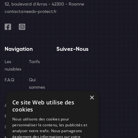
52, boulevard d'Arras - 42300 - Roanne
contact@needs-protect.fr
Navigation
Suivez-Nous
Les
Tarifs
nuisibles
F.A.Q
Qui
sommes
×
nous
Ce site Web utilise des
Actus
cookies
Recrutement
Nous utilisons des cookies pour
personnaliser le contenu, les publicités et
Contact
analyser notre trafic. Nous partageons
également des informations sur votre
Nos techniciens