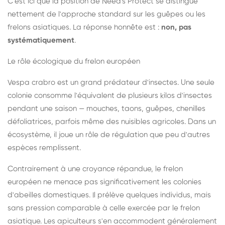
C'est ici que la position de Need's Protect se distingue
nettement de l'approche standard sur les guêpes ou les
frelons asiatiques. La réponse honnête est :
non, pas
systématiquement
.
Le rôle écologique du frelon européen
Vespa crabro est un grand prédateur d'insectes. Une seule
colonie consomme l'équivalent de plusieurs kilos d'insectes
pendant une saison — mouches, taons, guêpes, chenilles
défoliatrices, parfois même des nuisibles agricoles. Dans un
écosystème, il joue un rôle de régulation que peu d'autres
espèces remplissent.
Contrairement à une croyance répandue, le frelon
européen ne menace pas significativement les colonies
d'abeilles domestiques. Il prélève quelques individus, mais
sans pression comparable à celle exercée par le frelon
asiatique. Les apiculteurs s'en accommodent généralement