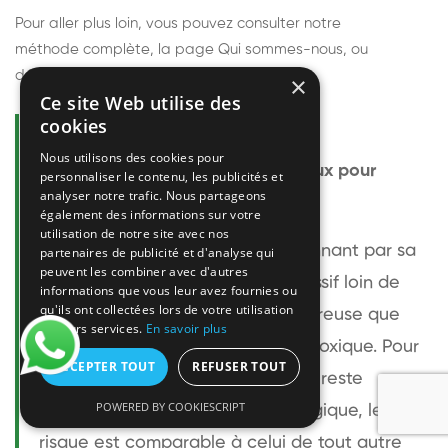
Pour aller plus loin, vous pouvez consulter notre
méthode complète
, la page
Qui sommes-nous
, ou
découvrir
nos techniciens
.
×
Ce site Web utilise des
cookies
Questions fréquentes
Nous utilisons des cookies pour
Le frelon européen est-il dangereux pour
personnaliser le contenu, les publicités et
analyser notre trafic. Nous partageons
l'homme ?
également des informations sur votre
utilisation de notre site avec nos
Le frelon européen est impressionnant par sa
partenaires de publicité et d'analyse qui
peuvent les combiner avec d'autres
taille mais relativement peu agressif loin de
informations que vous leur avez fournies ou
qu'ils ont collectées lors de votre utilisation
son nid. Sa piqûre est plus douloureuse que
de leurs services.
En savoir plus
celle d'une guêpe sans être plus toxique. Pour
ACCEPTER TOUT
REFUSER TOUT
une personne non allergique, elle reste
POWERED BY COOKIESCRIPT
bénigne. Pour une personne allergique, le
risque est comparable à celui de tout autre