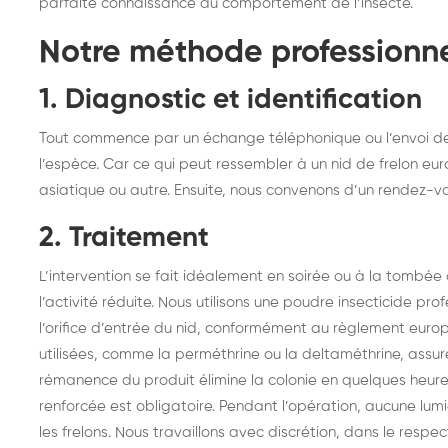
parfaite connaissance du comportement de l’insecte.
Notre méthode professionne
1. Diagnostic et identification
Tout commence par un échange téléphonique ou l’envoi de 
l’espèce. Car ce qui peut ressembler à un nid de frelon eu
asiatique ou autre. Ensuite, nous convenons d’un rendez-vou
2. Traitement
L’intervention se fait idéalement en soirée ou à la tombée 
l’activité réduite. Nous utilisons une poudre insecticide pr
l’orifice d’entrée du nid, conformément au règlement europé
utilisées, comme la perméthrine ou la deltaméthrine, assur
rémanence du produit élimine la colonie en quelques heure
renforcée est obligatoire. Pendant l’opération, aucune lumiè
les frelons. Nous travaillons avec discrétion, dans le respec