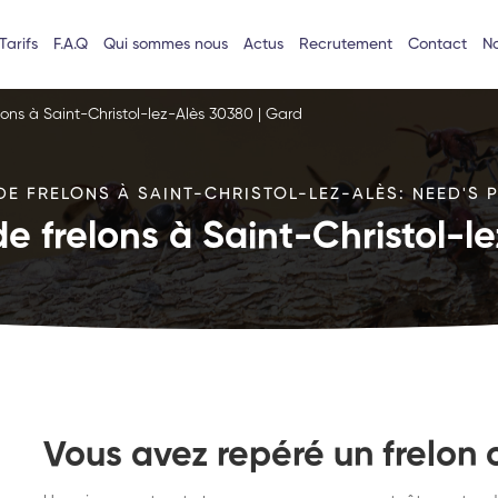
Tarifs
F.A.Q
Qui sommes nous
Actus
Recrutement
Contact
No
lons à Saint-Christol-lez-Alès 30380 | Gard
DE FRELONS À SAINT-CHRISTOL-LEZ-ALÈS: NEED'S P
de frelons à Saint-Christol-l
Vous avez repéré un frelon 