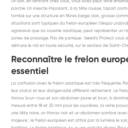
Un soir, en rentrant chez vous, vous avez peut-être enten
porche. Un insecte imposant, à la tête rousse, tapait contre
tombé sur une structure en fibres beige clair, grosse com
situations sont typiques du frelon européen (
Vespa crabro
agressive que sa cousine asiatique, peut représenter un ris
zones de passage. Pas de panique : Need's Protect vous ac
détruire le nid en toute sécurité, sur le secteur de Saint-Ch
Reconnaître le frelon europ
essentiel
La confusion avec le frelon asiatique est très fréquente. P
leur statut et leur dangerosité diffèrent nettement. Le fre
thorax brun-roux et son abdomen jaune et brun, à dominante
mesure entre 18 et 25 mm pour les ouvrières, la reine pouva
une tête noire, un thorax noir et un abdomen sombre avec
majeure : le frelon européen est attiré par la lumière le soi
Destruction de nid de
De
fenêtres. Le frelon asiatique, lui, a une activité diurne. Pou