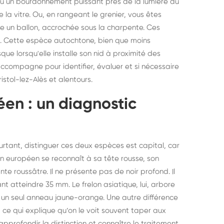
du un bourdonnement puissant près de la lumière du
 la vitre. Ou, en rangeant le grenier, vous êtes
me un ballon, accrochée sous la charpente. Ces
). Cette espèce autochtone, bien que moins
que lorsqu'elle installe son nid à proximité des
compagne pour identifier, évaluer et si nécessaire
ristol-lez-Alès et alentours.
éen : un diagnostic
ourtant, distinguer ces deux espèces est capital, car
lon européen se reconnaît à sa tête rousse, son
 roussâtre. Il ne présente pas de noir profond. Il
nt atteindre 35 mm. Le frelon asiatique, lui, arbore
 un seul anneau jaune-orange. Une autre différence
r, ce qui explique qu’on le voit souvent taper aux
struction de nid de
Dératisatio
r approfondir la distinction et connaître le traitement