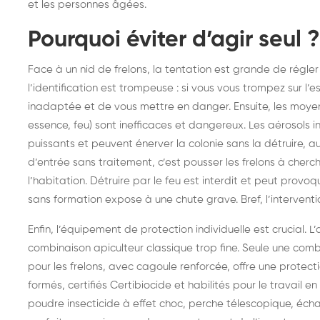
et les personnes âgées.
Pourquoi éviter d’agir seul ?
Face à un nid de frelons, la tentation est grande de régle
l’identification est trompeuse : si vous vous trompez sur l’
inadaptée et de vous mettre en danger. Ensuite, les moyen
essence, feu) sont inefficaces et dangereux. Les aérosols
puissants et peuvent énerver la colonie sans la détruire, a
d’entrée sans traitement, c’est pousser les frelons à cherche
l’habitation. Détruire par le feu est interdit et peut prov
sans formation expose à une chute grave. Bref, l’interventi
Enfin, l’équipement de protection individuelle est crucial. L
combinaison apiculteur classique trop fine. Seule une comb
pour les frelons, avec cagoule renforcée, offre une protect
formés, certifiés Certibiocide et habilités pour le travail e
poudre insecticide à effet choc, perche télescopique, écha