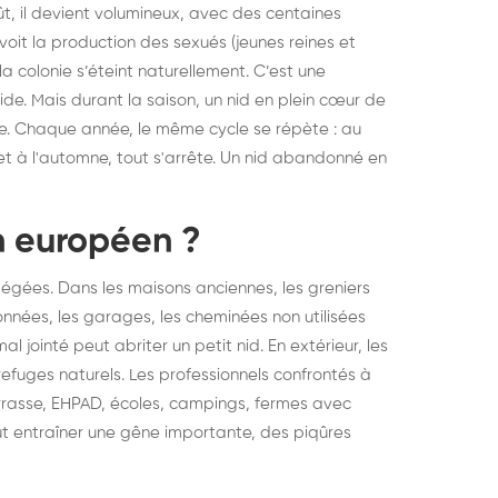
oût, il devient volumineux, avec des centaines
voit la production des sexués (jeunes reines et
a colonie s’éteint naturellement. C’est une
vide. Mais durant la saison, un nid en plein cœur de
le. Chaque année, le même cycle se répète : au
 et à l'automne, tout s'arrête. Un nid abandonné en
on européen ?
égées. Dans les maisons anciennes, les greniers
ées, les garages, les cheminées non utilisées
l jointé peut abriter un petit nid. En extérieur, les
refuges naturels. Les professionnels confrontés à
rrasse, EHPAD, écoles, campings, fermes avec
t entraîner une gêne importante, des piqûres