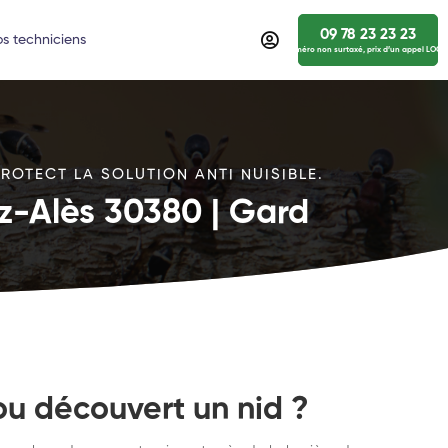
09 78 23 23 23
s techniciens
numéro non surtaxé, prix d’un appel LOCA
ROTECT LA SOLUTION ANTI NUISIBLE.
ez-Alès 30380 | Gard
ou découvert un nid ?