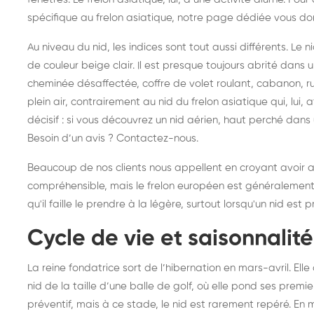
frelons : intervention
fr
spécifique au frelon asiatique, notre
page dédiée
vous don
rapide partout en France
in
Au niveau du nid, les indices sont tout aussi différents. Le 
Fr
de couleur beige clair. Il est presque toujours abrité dans u
cheminée désaffectée, coffre de volet roulant, cabanon, ru
plein air, contrairement au nid du frelon asiatique qui, lui,
décisif : si vous découvrez un nid aérien, haut perché dans 
Besoin d’un avis ? Contactez-nous.
Beaucoup de nos clients nous appellent en croyant avoir aff
compréhensible, mais le frelon européen est généralement
qu'il faille le prendre à la légère, surtout lorsqu'un nid es
Cycle de vie et saisonnalité
La reine fondatrice sort de l’hibernation en mars-avril. El
nid de la taille d’une balle de golf, où elle pond ses prem
préventif, mais à ce stade, le nid est rarement repéré. En ma