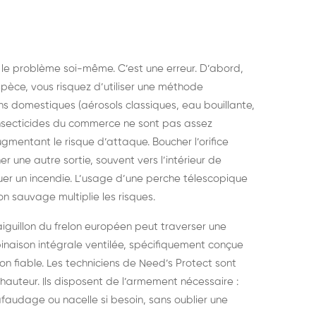
r le problème soi-même. C’est une erreur. D’abord,
espèce, vous risquez d’utiliser une méthode
s domestiques (aérosols classiques, eau bouillante,
 insecticides du commerce ne sont pas assez
ugmentant le risque d’attaque. Boucher l’orifice
r une autre sortie, souvent vers l’intérieur de
oquer un incendie. L’usage d’une perche télescopique
on sauvage multiplie les risques.
’aiguillon du frelon européen peut traverser une
inaison intégrale ventilée, spécifiquement conçue
ion fiable. Les techniciens de Need’s Protect sont
n hauteur. Ils disposent de l’armement nécessaire :
faudage ou nacelle si besoin, sans oublier une