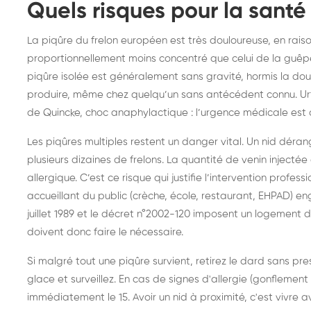
Quels risques pour la santé
La piqûre du frelon européen est très douloureuse, en raison
proportionnellement moins concentré que celui de la guêp
piqûre isolée est généralement sans gravité, hormis la dou
produire, même chez quelqu’un sans antécédent connu. Urti
de Quincke, choc anaphylactique : l’urgence médicale est 
Les piqûres multiples restent un danger vital. Un nid dé
plusieurs dizaines de frelons. La quantité de venin inje
allergique. C’est ce risque qui justifie l’intervention profess
accueillant du public (crèche, école, restaurant, EHPAD) en
juillet 1989 et le décret n°2002-120 imposent un logement 
doivent donc faire le nécessaire.
Si malgré tout une piqûre survient, retirez le dard sans pr
glace et surveillez. En cas de signes d'allergie (gonflement 
immédiatement le 15. Avoir un nid à proximité, c'est vivre 