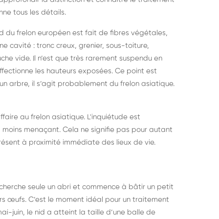
elons asiatiques :
durablemen
ne tous les détails.
tervention partout en
souris, pa
nid du frelon européen est fait de fibres végétales,
ance
ne cavité : tronc creux, grenier, sous-toiture,
che vide. Il n’est que très rarement suspendu en
 affectionne les hauteurs exposées. Ce point est
un arbre, il s’agit probablement du frelon asiatique.
aire au frelon asiatique. L'inquiétude est
 moins menaçant. Cela ne signifie pas pour autant
t présent à proximité immédiate des lieux de vie.
le cherche seule un abri et commence à bâtir un petit
iers œufs. C’est le moment idéal pour un traitement
i-juin, le nid a atteint la taille d’une balle de