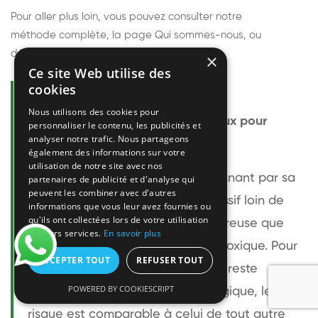
Pour aller plus loin, vous pouvez consulter notre
méthode complète
, la page
Qui sommes-nous
, ou
découvrir
nos techniciens
.
×
Ce site Web utilise des
cookies
Questions fréquentes
Nous utilisons des cookies pour
Le frelon européen est-il dangereux pour
personnaliser le contenu, les publicités et
analyser notre trafic. Nous partageons
l'homme ?
également des informations sur votre
utilisation de notre site avec nos
Le frelon européen est impressionnant par sa
partenaires de publicité et d'analyse qui
peuvent les combiner avec d'autres
taille mais relativement peu agressif loin de
informations que vous leur avez fournies ou
qu'ils ont collectées lors de votre utilisation
son nid. Sa piqûre est plus douloureuse que
de leurs services.
En savoir plus
celle d'une guêpe sans être plus toxique. Pour
ACCEPTER TOUT
REFUSER TOUT
une personne non allergique, elle reste
POWERED BY COOKIESCRIPT
bénigne. Pour une personne allergique, le
risque est comparable à celui de tout autre