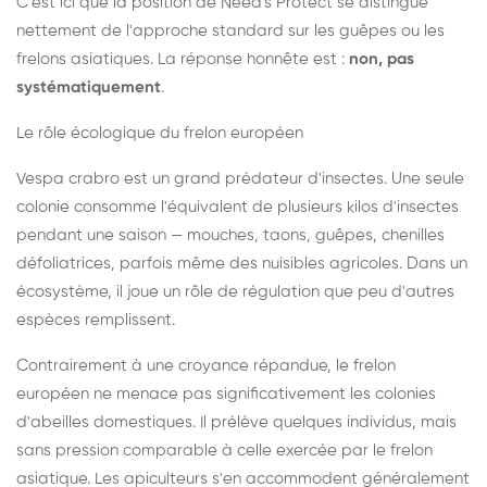
C'est ici que la position de Need's Protect se distingue
nettement de l'approche standard sur les guêpes ou les
frelons asiatiques. La réponse honnête est :
non, pas
systématiquement
.
Le rôle écologique du frelon européen
Vespa crabro est un grand prédateur d'insectes. Une seule
colonie consomme l'équivalent de plusieurs kilos d'insectes
pendant une saison — mouches, taons, guêpes, chenilles
défoliatrices, parfois même des nuisibles agricoles. Dans un
écosystème, il joue un rôle de régulation que peu d'autres
espèces remplissent.
Contrairement à une croyance répandue, le frelon
européen ne menace pas significativement les colonies
d'abeilles domestiques. Il prélève quelques individus, mais
sans pression comparable à celle exercée par le frelon
asiatique. Les apiculteurs s'en accommodent généralement