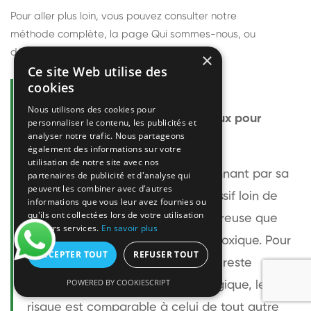
Pour aller plus loin, vous pouvez consulter notre
méthode complète
, la page
Qui sommes-nous
, ou
découvrir
nos techniciens
.
×
Ce site Web utilise des
cookies
Questions fréquentes
Nous utilisons des cookies pour
Le frelon européen est-il dangereux pour
personnaliser le contenu, les publicités et
analyser notre trafic. Nous partageons
l'homme ?
également des informations sur votre
utilisation de notre site avec nos
Le frelon européen est impressionnant par sa
partenaires de publicité et d'analyse qui
peuvent les combiner avec d'autres
taille mais relativement peu agressif loin de
informations que vous leur avez fournies ou
qu'ils ont collectées lors de votre utilisation
son nid. Sa piqûre est plus douloureuse que
de leurs services.
En savoir plus
celle d'une guêpe sans être plus toxique. Pour
ACCEPTER TOUT
REFUSER TOUT
une personne non allergique, elle reste
POWERED BY COOKIESCRIPT
bénigne. Pour une personne allergique, le
risque est comparable à celui de tout autre