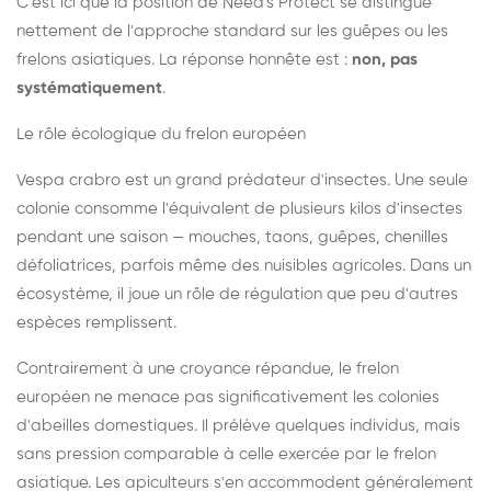
C'est ici que la position de Need's Protect se distingue
nettement de l'approche standard sur les guêpes ou les
frelons asiatiques. La réponse honnête est :
non, pas
systématiquement
.
Le rôle écologique du frelon européen
Vespa crabro est un grand prédateur d'insectes. Une seule
colonie consomme l'équivalent de plusieurs kilos d'insectes
pendant une saison — mouches, taons, guêpes, chenilles
défoliatrices, parfois même des nuisibles agricoles. Dans un
écosystème, il joue un rôle de régulation que peu d'autres
espèces remplissent.
Contrairement à une croyance répandue, le frelon
européen ne menace pas significativement les colonies
d'abeilles domestiques. Il prélève quelques individus, mais
sans pression comparable à celle exercée par le frelon
asiatique. Les apiculteurs s'en accommodent généralement