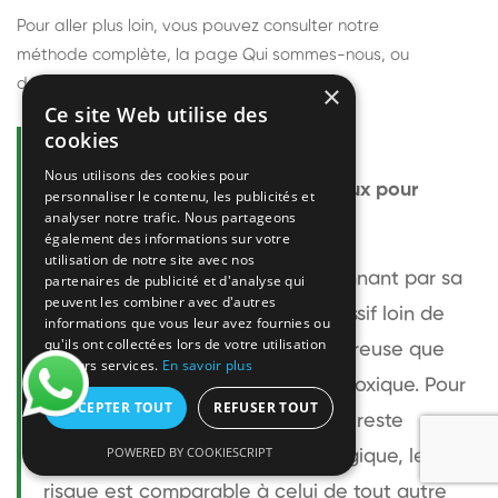
Pour aller plus loin, vous pouvez consulter notre
méthode complète
, la page
Qui sommes-nous
, ou
découvrir
nos techniciens
.
×
Ce site Web utilise des
cookies
Questions fréquentes
Nous utilisons des cookies pour
Le frelon européen est-il dangereux pour
personnaliser le contenu, les publicités et
analyser notre trafic. Nous partageons
l'homme ?
également des informations sur votre
utilisation de notre site avec nos
Le frelon européen est impressionnant par sa
partenaires de publicité et d'analyse qui
peuvent les combiner avec d'autres
taille mais relativement peu agressif loin de
informations que vous leur avez fournies ou
qu'ils ont collectées lors de votre utilisation
son nid. Sa piqûre est plus douloureuse que
de leurs services.
En savoir plus
celle d'une guêpe sans être plus toxique. Pour
ACCEPTER TOUT
REFUSER TOUT
une personne non allergique, elle reste
POWERED BY COOKIESCRIPT
bénigne. Pour une personne allergique, le
risque est comparable à celui de tout autre