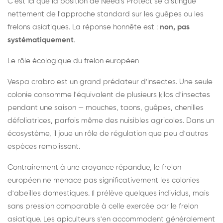
C'est ici que la position de Need's Protect se distingue
nettement de l'approche standard sur les guêpes ou les
frelons asiatiques. La réponse honnête est :
non, pas
systématiquement
.
Le rôle écologique du frelon européen
Vespa crabro est un grand prédateur d'insectes. Une seule
colonie consomme l'équivalent de plusieurs kilos d'insectes
pendant une saison — mouches, taons, guêpes, chenilles
défoliatrices, parfois même des nuisibles agricoles. Dans un
écosystème, il joue un rôle de régulation que peu d'autres
espèces remplissent.
Contrairement à une croyance répandue, le frelon
européen ne menace pas significativement les colonies
d'abeilles domestiques. Il prélève quelques individus, mais
sans pression comparable à celle exercée par le frelon
asiatique. Les apiculteurs s'en accommodent généralement