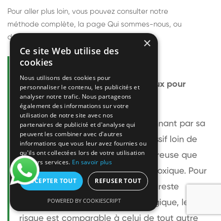
Pour aller plus loin, vous pouvez consulter notre
méthode complète
, la page
Qui sommes-nous
, ou
découvrir
nos techniciens
.
×
Ce site Web utilise des
cookies
Questions fréquentes
Nous utilisons des cookies pour
Le frelon européen est-il dangereux pour
personnaliser le contenu, les publicités et
analyser notre trafic. Nous partageons
l'homme ?
également des informations sur votre
utilisation de notre site avec nos
Le frelon européen est impressionnant par sa
partenaires de publicité et d'analyse qui
peuvent les combiner avec d'autres
taille mais relativement peu agressif loin de
informations que vous leur avez fournies ou
qu'ils ont collectées lors de votre utilisation
son nid. Sa piqûre est plus douloureuse que
de leurs services.
En savoir plus
celle d'une guêpe sans être plus toxique. Pour
ACCEPTER TOUT
REFUSER TOUT
une personne non allergique, elle reste
POWERED BY COOKIESCRIPT
bénigne. Pour une personne allergique, le
risque est comparable à celui de tout autre