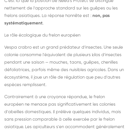
C'est ici que la position de Need's Protect se distingue
nettement de l'approche standard sur les guêpes ou les
frelons asiatiques. La réponse honnête est :
non, pas
systématiquement
.
Le rôle écologique du frelon européen
Vespa crabro est un grand prédateur d'insectes. Une seule
colonie consomme l'équivalent de plusieurs kilos d'insectes
pendant une saison — mouches, taons, guêpes, chenilles
défoliatrices, parfois même des nuisibles agricoles. Dans un
écosystème, il joue un rôle de régulation que peu d'autres
espèces remplissent.
Contrairement à une croyance répandue, le frelon
européen ne menace pas significativement les colonies
d'abeilles domestiques. Il prélève quelques individus, mais
sans pression comparable à celle exercée par le frelon
asiatique. Les apiculteurs s'en accommodent généralement