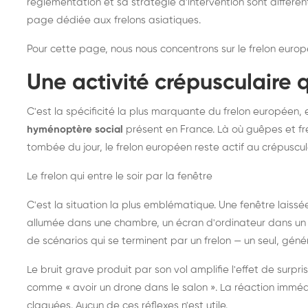
réglementation et sa stratégie d'intervention sont différe
page dédiée aux frelons asiatiques
.
Pour cette page, nous nous concentrons sur le frelon europ
Une activité crépusculaire 
C'est la spécificité la plus marquante du frelon européen, 
hyménoptère social
présent en France. Là où guêpes et fre
tombée du jour, le frelon européen reste actif au crépuscul
Le frelon qui entre le soir par la fenêtre
C'est la situation la plus emblématique. Une fenêtre laiss
allumée dans une chambre, un écran d'ordinateur dans un 
de scénarios qui se terminent par un frelon — un seul, gé
Le bruit grave produit par son vol amplifie l'effet de surp
comme « avoir un drone dans le salon ». La réaction immédi
claquées. Aucun de ces réflexes n'est utile.