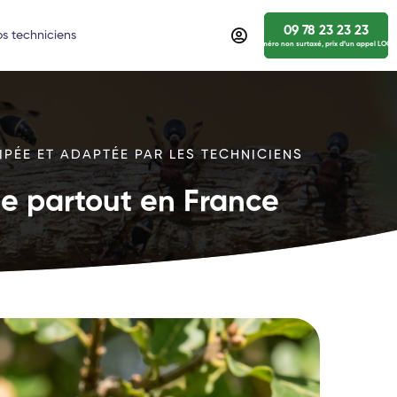
09 78 23 23 23
s techniciens
numéro non surtaxé, prix d’un appel LOCA
IPÉE ET ADAPTÉE PAR LES TECHNICIENS
ide partout en France