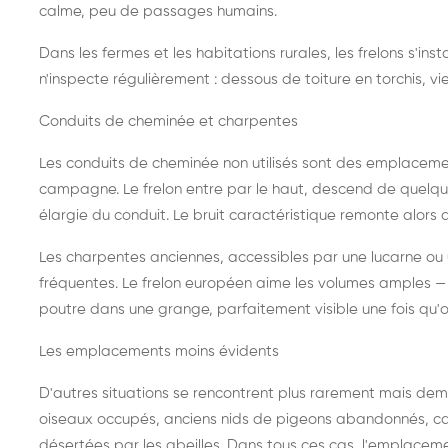
calme, peu de passages humains.
Dans les fermes et les habitations rurales, les frelons s'i
n'inspecte régulièrement : dessous de toiture en torchis, vie
Conduits de cheminée et charpentes
Les conduits de cheminée non utilisés sont des emplaceme
campagne. Le frelon entre par le haut, descend de quelque
élargie du conduit. Le bruit caractéristique remonte alors d
Les charpentes anciennes, accessibles par une lucarne ou
fréquentes. Le frelon européen aime les volumes amples — i
poutre dans une grange, parfaitement visible une fois qu'o
Les emplacements moins évidents
D'autres situations se rencontrent plus rarement mais dema
oiseaux occupés, anciens nids de pigeons abandonnés, cab
désertées par les abeilles. Dans tous ces cas, l'emplace