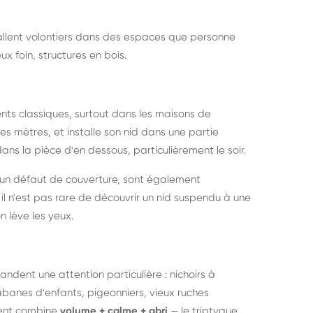
nstallent volontiers dans des espaces que personne
ux foin, structures en bois.
nts classiques, surtout dans les maisons de
s mètres, et installe son nid dans une partie
ans la pièce d'en dessous, particulièrement le soir.
 un défaut de couverture, sont également
l n'est pas rare de découvrir un nid suspendu à une
n lève les yeux.
ndent une attention particulière : nichoirs à
anes d'enfants, pigeonniers, vieux ruches
ment combine
volume + calme + abri
— le triptyque