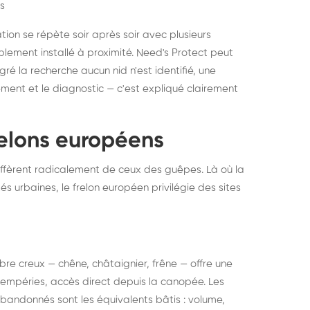
s
ation se répète soir après soir avec plusieurs
ablement installé à proximité. Need's Protect peut
algré la recherche aucun nid n'est identifié, une
ment et le diagnostic — c'est expliqué clairement
frelons européens
ffèrent radicalement de ceux des guêpes. Là où la
tés urbaines, le frelon européen privilégie des sites
 arbre creux — chêne, châtaignier, frêne — offre une
intempéries, accès direct depuis la canopée. Les
abandonnés sont les équivalents bâtis : volume,