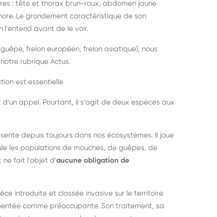
es : tête et thorax brun-roux, abdomen jaune
onore. Le grondement caractéristique de son
l'entend avant de le voir.
guêpe, frelon européen, frelon asiatique), nous
notre rubrique Actus.
tion est essentielle
 d'un appel. Pourtant, il s'agit de deux espèces aux
ésente depuis toujours dans nos écosystèmes. Il joue
égule les populations de mouches, de guêpes, de
 ne fait l'objet d'
aucune obligation de
pèce introduite et classée invasive sur le territoire
cumentée comme préoccupante. Son traitement, sa