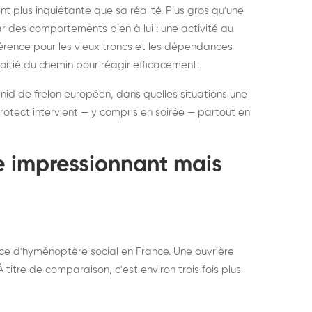
ratisation : éliminer
Traitemen
 plus inquiétante que sa réalité. Plus gros qu'une
rablement rats et
de lit : de
par des comportements bien à lui : une activité au
uris, partout en France
partout e
éférence pour les vieux troncs et les dépendances
moitié du chemin pour réagir efficacement.
 nid de frelon européen, dans quelles situations une
otect intervient — y compris en soirée — partout en
te impressionnant mais
ce d'hyménoptère social en France. Une ouvrière
titre de comparaison, c'est environ trois fois plus