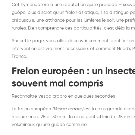
Destruction de nid de
Dé
Cet hyménoptère a une réputation qui le précède — souvent
frelons asiatiques :
du
guêpe, plus discret qu'un frelon asiatique, il se distingue 
intervention partout en
so
crépuscule, une attirance pour les lumières le soir, une pr
rurales. Bien comprendre ces particularités, c'est déjà la 
France
Sur cette page, vous allez découvrir comment identifier un
intervention est vraiment nécessaire, et comment Need's Pr
France.
Frelon européen : un insec
souvent mal compris
Reconnaître Vespa crabro en quelques secondes
Le frelon européen
(Vespa crabro)
est la plus grande espè
mesure entre 25 et 30 mm, la reine peut atteindre 35 mm. À 
volumineux qu'une guêpe commune.