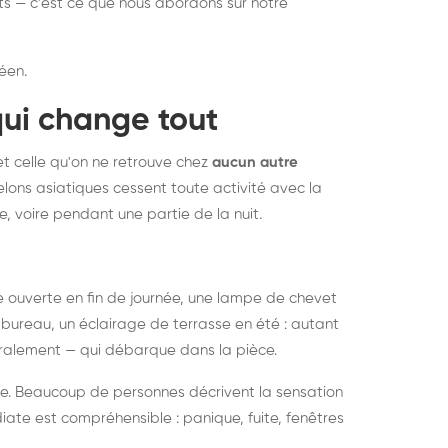
nts — c'est ce que nous abordons sur notre
éen.
qui change tout
et celle qu'on ne retrouve chez
aucun autre
lons asiatiques cessent toute activité avec la
e, voire pendant une partie de la nuit.
ée ouverte en fin de journée, une lampe de chevet
bureau, un éclairage de terrasse en été : autant
néralement — qui débarque dans la pièce.
rise. Beaucoup de personnes décrivent la sensation
ate est compréhensible : panique, fuite, fenêtres