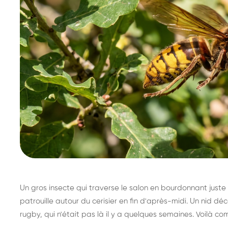
Un gros insecte qui traverse le salon en bourdonnant juste 
patrouille autour du cerisier en fin d'après-midi. Un nid 
rugby, qui n'était pas là il y a quelques semaines. Voilà co