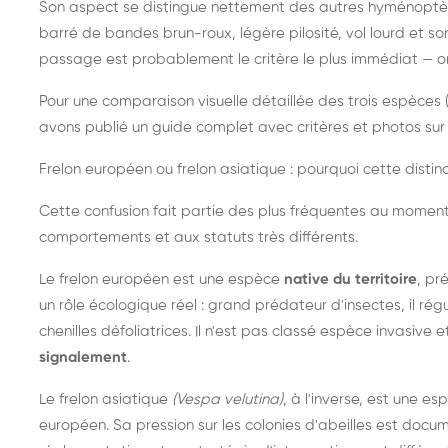
Son aspect se distingue nettement des autres hyménoptèr
barré de bandes brun-roux, légère pilosité, vol lourd et s
passage est probablement le critère le plus immédiat — on 
Pour une comparaison visuelle détaillée des trois espèces (
avons publié un guide complet avec critères et photos sur 
Frelon européen ou frelon asiatique : pourquoi cette distinc
Cette confusion fait partie des plus fréquentes au moment
comportements et aux statuts très différents.
Le frelon européen est une espèce
native du territoire
, pr
un rôle écologique réel : grand prédateur d'insectes, il r
chenilles défoliatrices. Il n'est pas classé espèce invasive et
signalement
.
Le frelon asiatique
(Vespa velutina)
, à l'inverse, est une es
européen. Sa pression sur les colonies d'abeilles est do