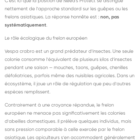
C'est ici que la position de Need's Protect se distingue
nettement de l'approche standard sur les guêpes ou les
frelons asiatiques. La réponse honnête est :
non, pas
systématiquement
.
Le rôle écologique du frelon européen
Vespa crabro est un grand prédateur d'insectes. Une seule
colonie consomme l'équivalent de plusieurs kilos d'insectes
pendant une saison — mouches, taons, guêpes, chenilles
défoliatrices, parfois même des nuisibles agricoles. Dans un
écosystème, il joue un rôle de régulation que peu d'autres
espèces remplissent.
Contrairement à une croyance répandue, le frelon
européen ne menace pas significativement les colonies
d'abeilles domestiques. Il prélève quelques individus, mais
sans pression comparable à celle exercée par le frelon
asiatique. Les apiculteurs s'en accommodent généralement