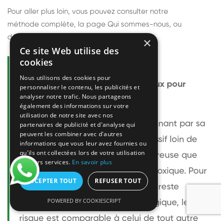
Pour aller plus loin, vous pouvez consulter notre
méthode complète
, la page
Qui sommes-nous
, ou
découvrir
nos techniciens
.
×
Ce site Web utilise des
cookies
Questions fréquentes
Nous utilisons des cookies pour
Le frelon européen est-il dangereux pour
personnaliser le contenu, les publicités et
analyser notre trafic. Nous partageons
l'homme ?
également des informations sur votre
utilisation de notre site avec nos
Le frelon européen est impressionnant par sa
partenaires de publicité et d'analyse qui
peuvent les combiner avec d'autres
taille mais relativement peu agressif loin de
informations que vous leur avez fournies ou
qu'ils ont collectées lors de votre utilisation
son nid. Sa piqûre est plus douloureuse que
de leurs services.
En savoir plus
celle d'une guêpe sans être plus toxique. Pour
ACCEPTER TOUT
REFUSER TOUT
une personne non allergique, elle reste
POWERED BY COOKIESCRIPT
bénigne. Pour une personne allergique, le
risque est comparable à celui de tout autre