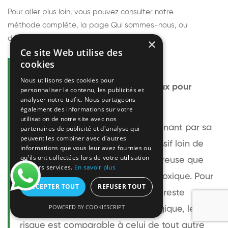
Pour aller plus loin, vous pouvez consulter notre
méthode complète
, la page
Qui sommes-nous
, ou
découvrir
nos techniciens
.
×
Ce site Web utilise des
cookies
Questions fréquentes
Nous utilisons des cookies pour
Le frelon européen est-il dangereux pour
personnaliser le contenu, les publicités et
analyser notre trafic. Nous partageons
l'homme ?
également des informations sur votre
utilisation de notre site avec nos
Le frelon européen est impressionnant par sa
partenaires de publicité et d'analyse qui
peuvent les combiner avec d'autres
taille mais relativement peu agressif loin de
informations que vous leur avez fournies ou
qu'ils ont collectées lors de votre utilisation
son nid. Sa piqûre est plus douloureuse que
de leurs services.
En savoir plus
celle d'une guêpe sans être plus toxique. Pour
ACCEPTER TOUT
REFUSER TOUT
une personne non allergique, elle reste
POWERED BY COOKIESCRIPT
bénigne. Pour une personne allergique, le
risque est comparable à celui de tout autre