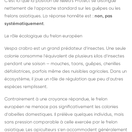
C'est ici que la position de Need's Protect se distingue
nettement de l'approche standard sur les guêpes ou les
frelons asiatiques. La réponse honnête est :
non, pas
systématiquement
.
Le rôle écologique du frelon européen
Vespa crabro est un grand prédateur d'insectes. Une seule
colonie consomme l'équivalent de plusieurs kilos d'insectes
pendant une saison — mouches, taons, guêpes, chenilles
défoliatrices, parfois même des nuisibles agricoles. Dans un
écosystème, il joue un rôle de régulation que peu d'autres
espèces remplissent.
Contrairement à une croyance répandue, le frelon
européen ne menace pas significativement les colonies
d'abeilles domestiques. Il prélève quelques individus, mais
sans pression comparable à celle exercée par le frelon
asiatique. Les apiculteurs s'en accommodent généralement