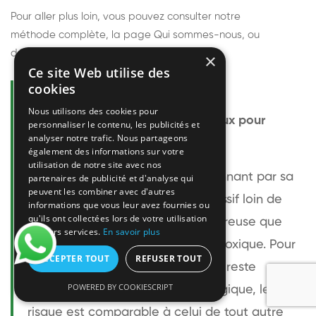
Pour aller plus loin, vous pouvez consulter notre
méthode complète
, la page
Qui sommes-nous
, ou
découvrir
nos techniciens
.
×
Ce site Web utilise des
cookies
Questions fréquentes
Nous utilisons des cookies pour
Le frelon européen est-il dangereux pour
personnaliser le contenu, les publicités et
analyser notre trafic. Nous partageons
l'homme ?
également des informations sur votre
utilisation de notre site avec nos
Le frelon européen est impressionnant par sa
partenaires de publicité et d'analyse qui
peuvent les combiner avec d'autres
taille mais relativement peu agressif loin de
informations que vous leur avez fournies ou
qu'ils ont collectées lors de votre utilisation
son nid. Sa piqûre est plus douloureuse que
de leurs services.
En savoir plus
celle d'une guêpe sans être plus toxique. Pour
ACCEPTER TOUT
REFUSER TOUT
une personne non allergique, elle reste
POWERED BY COOKIESCRIPT
bénigne. Pour une personne allergique, le
risque est comparable à celui de tout autre