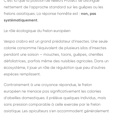
C'est ici que la position de Need's Protect se distingue
nettement de l'approche standard sur les guêpes ou les
frelons asiatiques. La réponse honnête est :
non, pas
systématiquement
.
Le rôle écologique du frelon européen
Vespa crabro est un grand prédateur d'insectes. Une seule
colonie consomme l'équivalent de plusieurs kilos d'insectes
pendant une saison — mouches, taons, guêpes, chenilles
défoliatrices, parfois même des nuisibles agricoles. Dans un
écosystème, il joue un rôle de régulation que peu d'autres
espèces remplissent.
Contrairement à une croyance répandue, le frelon
européen ne menace pas significativement les colonies
d'abeilles domestiques. Il prélève quelques individus, mais
sans pression comparable à celle exercée par le frelon
asiatique. Les apiculteurs s'en accommodent généralement