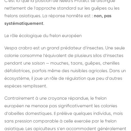
C'est ici que la position de Need's Protect se distingue
nettement de l'approche standard sur les guêpes ou les
frelons asiatiques. La réponse honnête est :
non, pas
systématiquement
.
Le rôle écologique du frelon européen
Vespa crabro est un grand prédateur d'insectes. Une seule
colonie consomme l'équivalent de plusieurs kilos d'insectes
pendant une saison — mouches, taons, guêpes, chenilles
défoliatrices, parfois même des nuisibles agricoles. Dans un
écosystème, il joue un rôle de régulation que peu d'autres
espèces remplissent.
Contrairement à une croyance répandue, le frelon
européen ne menace pas significativement les colonies
d'abeilles domestiques. Il prélève quelques individus, mais
sans pression comparable à celle exercée par le frelon
asiatique. Les apiculteurs s'en accommodent généralement