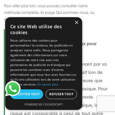
Pour aller plus loin, vous pouvez consulter notre
méthode complète
, la page
Qui sommes-nous
, ou
découvrir
nos techniciens
.
×
Ce site Web utilise des
cookies
Questions fréquentes
Nous utilisons des cookies pour
Le frelon européen est-il dangereux pour
personnaliser le contenu, les publicités et
analyser notre trafic. Nous partageons
l'homme ?
également des informations sur votre
utilisation de notre site avec nos
Le frelon européen est impressionnant par sa
partenaires de publicité et d'analyse qui
peuvent les combiner avec d'autres
taille mais relativement peu agressif loin de
informations que vous leur avez fournies ou
qu'ils ont collectées lors de votre utilisation
son nid. Sa piqûre est plus douloureuse que
de leurs services.
En savoir plus
celle d'une guêpe sans être plus toxique. Pour
ACCEPTER TOUT
REFUSER TOUT
une personne non allergique, elle reste
POWERED BY COOKIESCRIPT
bénigne. Pour une personne allergique, le
risque est comparable à celui de tout autre