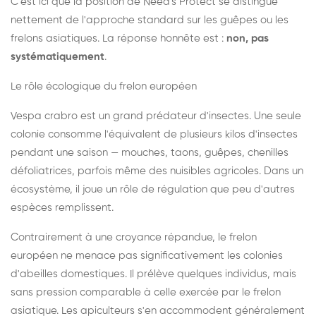
C'est ici que la position de Need's Protect se distingue
nettement de l'approche standard sur les guêpes ou les
frelons asiatiques. La réponse honnête est :
non, pas
systématiquement
.
Le rôle écologique du frelon européen
Vespa crabro est un grand prédateur d'insectes. Une seule
colonie consomme l'équivalent de plusieurs kilos d'insectes
pendant une saison — mouches, taons, guêpes, chenilles
défoliatrices, parfois même des nuisibles agricoles. Dans un
écosystème, il joue un rôle de régulation que peu d'autres
espèces remplissent.
Contrairement à une croyance répandue, le frelon
européen ne menace pas significativement les colonies
d'abeilles domestiques. Il prélève quelques individus, mais
sans pression comparable à celle exercée par le frelon
asiatique. Les apiculteurs s'en accommodent généralement