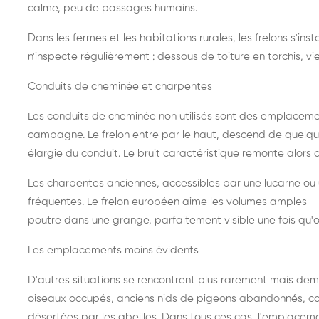
calme, peu de passages humains.
Dans les fermes et les habitations rurales, les frelons s'i
n'inspecte régulièrement : dessous de toiture en torchis, vie
Conduits de cheminée et charpentes
Les conduits de cheminée non utilisés sont des emplaceme
campagne. Le frelon entre par le haut, descend de quelque
élargie du conduit. Le bruit caractéristique remonte alors d
Les charpentes anciennes, accessibles par une lucarne ou
fréquentes. Le frelon européen aime les volumes amples — i
poutre dans une grange, parfaitement visible une fois qu'o
Les emplacements moins évidents
D'autres situations se rencontrent plus rarement mais dema
oiseaux occupés, anciens nids de pigeons abandonnés, cab
désertées par les abeilles. Dans tous ces cas, l'emplace