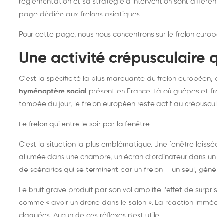
réglementation et sa stratégie d'intervention sont différe
page dédiée aux frelons asiatiques
.
Pour cette page, nous nous concentrons sur le frelon europ
Une activité crépusculaire 
C'est la spécificité la plus marquante du frelon européen, 
hyménoptère social
présent en France. Là où guêpes et fre
tombée du jour, le frelon européen reste actif au crépuscul
Le frelon qui entre le soir par la fenêtre
C'est la situation la plus emblématique. Une fenêtre laiss
allumée dans une chambre, un écran d'ordinateur dans un 
de scénarios qui se terminent par un frelon — un seul, gé
Le bruit grave produit par son vol amplifie l'effet de surp
comme « avoir un drone dans le salon ». La réaction immédi
claquées. Aucun de ces réflexes n'est utile.