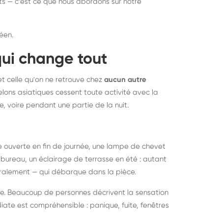
nts — c'est ce que nous abordons sur notre
éen.
qui change tout
et celle qu'on ne retrouve chez
aucun autre
lons asiatiques cessent toute activité avec la
e, voire pendant une partie de la nuit.
ée ouverte en fin de journée, une lampe de chevet
bureau, un éclairage de terrasse en été : autant
néralement — qui débarque dans la pièce.
rise. Beaucoup de personnes décrivent la sensation
ate est compréhensible : panique, fuite, fenêtres