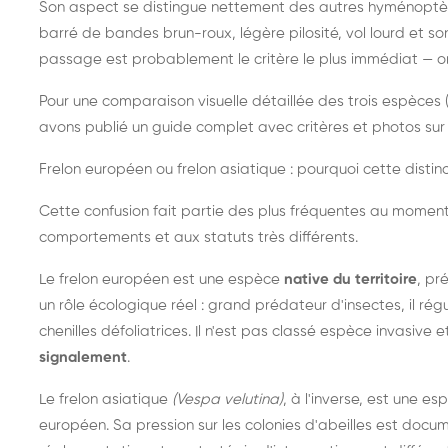
Son aspect se distingue nettement des autres hyménoptèr
barré de bandes brun-roux, légère pilosité, vol lourd et s
passage est probablement le critère le plus immédiat — on 
Pour une comparaison visuelle détaillée des trois espèces (
avons publié un guide complet avec critères et photos sur 
Frelon européen ou frelon asiatique : pourquoi cette distinc
Cette confusion fait partie des plus fréquentes au moment
comportements et aux statuts très différents.
Le frelon européen est une espèce
native du territoire
, pr
un rôle écologique réel : grand prédateur d'insectes, il r
chenilles défoliatrices. Il n'est pas classé espèce invasive et
signalement
.
Le frelon asiatique
(Vespa velutina)
, à l'inverse, est une es
européen. Sa pression sur les colonies d'abeilles est do