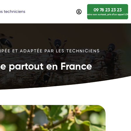
09 78 23 23 23
s techniciens
numéro non surtaxé, prix d’un appel LOCA
IPÉE ET ADAPTÉE PAR LES TECHNICIENS
ide partout en France