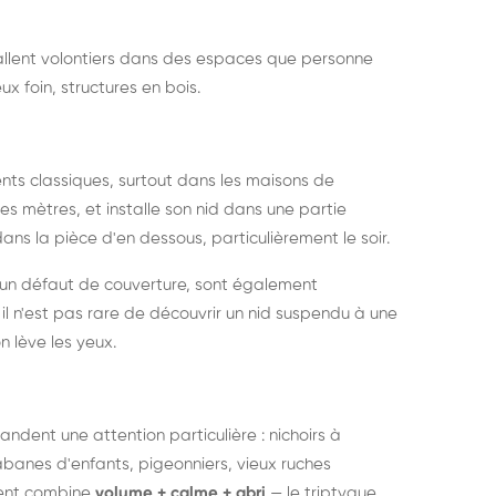
nstallent volontiers dans des espaces que personne
ux foin, structures en bois.
nts classiques, surtout dans les maisons de
s mètres, et installe son nid dans une partie
ans la pièce d'en dessous, particulièrement le soir.
 un défaut de couverture, sont également
l n'est pas rare de découvrir un nid suspendu à une
n lève les yeux.
ndent une attention particulière : nichoirs à
anes d'enfants, pigeonniers, vieux ruches
ment combine
volume + calme + abri
— le triptyque