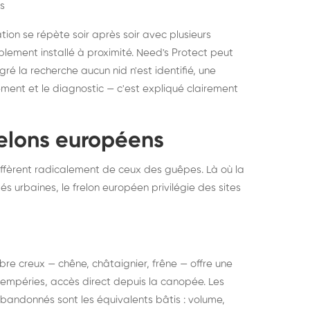
s
ation se répète soir après soir avec plusieurs
ablement installé à proximité. Need's Protect peut
algré la recherche aucun nid n'est identifié, une
ment et le diagnostic — c'est expliqué clairement
frelons européens
ffèrent radicalement de ceux des guêpes. Là où la
tés urbaines, le frelon européen privilégie des sites
 arbre creux — chêne, châtaignier, frêne — offre une
intempéries, accès direct depuis la canopée. Les
abandonnés sont les équivalents bâtis : volume,