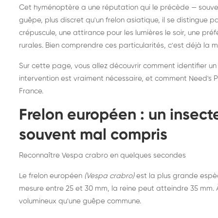
Destruction de nid de
Dé
Cet hyménoptère a une réputation qui le précède — souvent
frelons asiatiques :
du
guêpe, plus discret qu'un frelon asiatique, il se distingue 
intervention partout en
so
crépuscule, une attirance pour les lumières le soir, une pr
rurales. Bien comprendre ces particularités, c'est déjà la 
France
Sur cette page, vous allez découvrir comment identifier un
intervention est vraiment nécessaire, et comment Need's Pr
France.
Frelon européen : un insec
souvent mal compris
Reconnaître Vespa crabro en quelques secondes
Le frelon européen
(Vespa crabro)
est la plus grande espè
mesure entre 25 et 30 mm, la reine peut atteindre 35 mm. À 
volumineux qu'une guêpe commune.