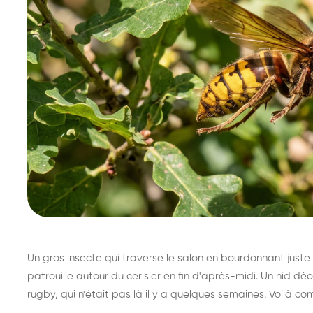
Un gros insecte qui traverse le salon en bourdonnant juste 
patrouille autour du cerisier en fin d'après-midi. Un nid 
rugby, qui n'était pas là il y a quelques semaines. Voilà co