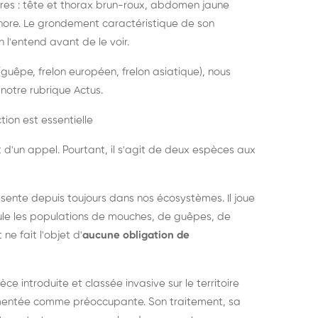
es : tête et thorax brun-roux, abdomen jaune
onore. Le grondement caractéristique de son
l'entend avant de le voir.
guêpe, frelon européen, frelon asiatique), nous
notre rubrique Actus.
tion est essentielle
 d'un appel. Pourtant, il s'agit de deux espèces aux
ésente depuis toujours dans nos écosystèmes. Il joue
égule les populations de mouches, de guêpes, de
 ne fait l'objet d'
aucune obligation de
pèce introduite et classée invasive sur le territoire
cumentée comme préoccupante. Son traitement, sa