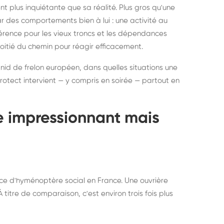
ratisation : éliminer
Traitemen
 plus inquiétante que sa réalité. Plus gros qu'une
rablement rats et
de lit : de
par des comportements bien à lui : une activité au
uris, partout en France
partout e
éférence pour les vieux troncs et les dépendances
moitié du chemin pour réagir efficacement.
 nid de frelon européen, dans quelles situations une
otect intervient — y compris en soirée — partout en
te impressionnant mais
ce d'hyménoptère social en France. Une ouvrière
titre de comparaison, c'est environ trois fois plus