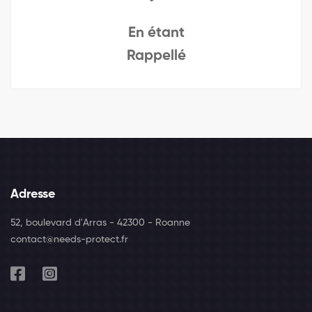
En étant
Rappellé
Adresse
52, boulevard d'Arras - 42300 - Roanne
contact@needs-protect.fr