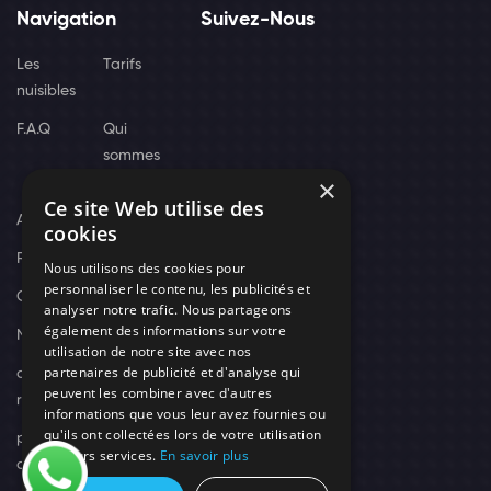
Navigation
Suivez-Nous
Les
Tarifs
nuisibles
F.A.Q
Qui
sommes
×
nous
Ce site Web utilise des
Actus
cookies
Recrutement
Nous utilisons des cookies pour
personnaliser le contenu, les publicités et
Contact
analyser notre trafic. Nous partageons
également des informations sur votre
Nos techniciens
utilisation de notre site avec nos
partenaires de publicité et d'analyse qui
campagne-
peuvent les combiner avec d'autres
recrutement
informations que vous leur avez fournies ou
qu'ils ont collectées lors de votre utilisation
politique de
de leurs services.
En savoir plus
confidentialité