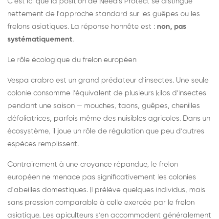
C'est ici que la position de Need's Protect se distingue
nettement de l'approche standard sur les guêpes ou les
frelons asiatiques. La réponse honnête est :
non, pas
systématiquement
.
Le rôle écologique du frelon européen
Vespa crabro est un grand prédateur d'insectes. Une seule
colonie consomme l'équivalent de plusieurs kilos d'insectes
pendant une saison — mouches, taons, guêpes, chenilles
défoliatrices, parfois même des nuisibles agricoles. Dans un
écosystème, il joue un rôle de régulation que peu d'autres
espèces remplissent.
Contrairement à une croyance répandue, le frelon
européen ne menace pas significativement les colonies
d'abeilles domestiques. Il prélève quelques individus, mais
sans pression comparable à celle exercée par le frelon
asiatique. Les apiculteurs s'en accommodent généralement