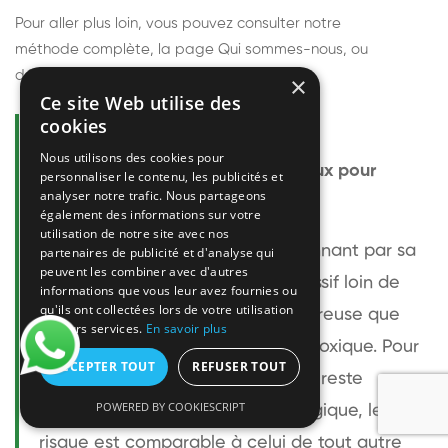
Pour aller plus loin, vous pouvez consulter notre
méthode complète
, la page
Qui sommes-nous
, ou
découvrir
nos techniciens
.
×
Ce site Web utilise des
cookies
Questions fréquentes
Nous utilisons des cookies pour
Le frelon européen est-il dangereux pour
personnaliser le contenu, les publicités et
analyser notre trafic. Nous partageons
l'homme ?
également des informations sur votre
utilisation de notre site avec nos
Le frelon européen est impressionnant par sa
partenaires de publicité et d'analyse qui
peuvent les combiner avec d'autres
taille mais relativement peu agressif loin de
informations que vous leur avez fournies ou
qu'ils ont collectées lors de votre utilisation
son nid. Sa piqûre est plus douloureuse que
de leurs services.
En savoir plus
celle d'une guêpe sans être plus toxique. Pour
ACCEPTER TOUT
REFUSER TOUT
une personne non allergique, elle reste
POWERED BY COOKIESCRIPT
bénigne. Pour une personne allergique, le
risque est comparable à celui de tout autre