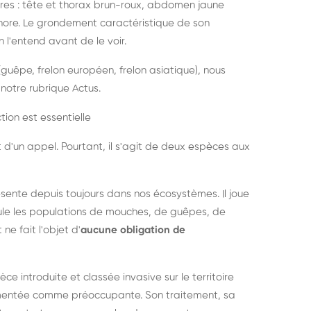
es : tête et thorax brun-roux, abdomen jaune
onore. Le grondement caractéristique de son
l'entend avant de le voir.
guêpe, frelon européen, frelon asiatique), nous
notre rubrique Actus.
tion est essentielle
 d'un appel. Pourtant, il s'agit de deux espèces aux
ésente depuis toujours dans nos écosystèmes. Il joue
égule les populations de mouches, de guêpes, de
 ne fait l'objet d'
aucune obligation de
pèce introduite et classée invasive sur le territoire
cumentée comme préoccupante. Son traitement, sa