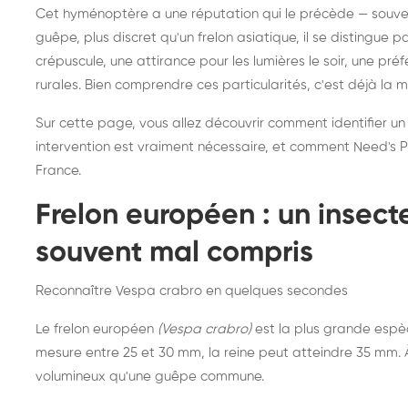
Destruction de nid de
Dé
Cet hyménoptère a une réputation qui le précède — souvent
frelons asiatiques :
du
guêpe, plus discret qu'un frelon asiatique, il se distingue 
intervention partout en
so
crépuscule, une attirance pour les lumières le soir, une pr
rurales. Bien comprendre ces particularités, c'est déjà la 
France
Sur cette page, vous allez découvrir comment identifier un
intervention est vraiment nécessaire, et comment Need's Pr
France.
Frelon européen : un insec
souvent mal compris
Reconnaître Vespa crabro en quelques secondes
Le frelon européen
(Vespa crabro)
est la plus grande espè
mesure entre 25 et 30 mm, la reine peut atteindre 35 mm. À 
volumineux qu'une guêpe commune.