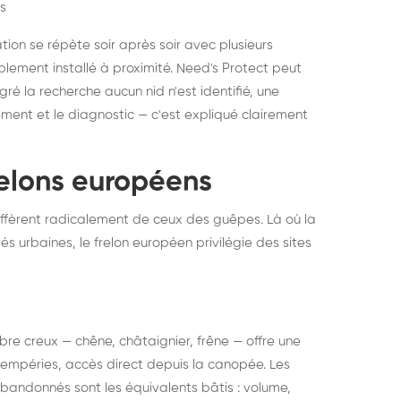
s
ation se répète soir après soir avec plusieurs
ablement installé à proximité. Need's Protect peut
algré la recherche aucun nid n'est identifié, une
ment et le diagnostic — c'est expliqué clairement
frelons européens
ffèrent radicalement de ceux des guêpes. Là où la
tés urbaines, le frelon européen privilégie des sites
 arbre creux — chêne, châtaignier, frêne — offre une
intempéries, accès direct depuis la canopée. Les
abandonnés sont les équivalents bâtis : volume,