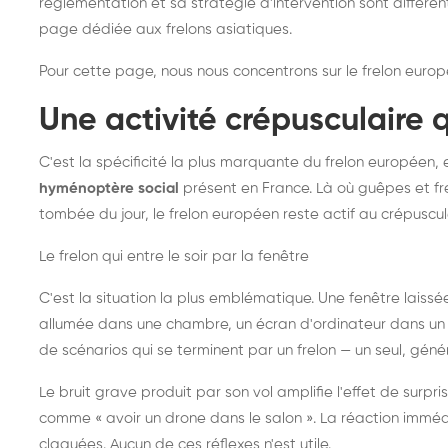
réglementation et sa stratégie d'intervention sont différe
page dédiée aux frelons asiatiques
.
Pour cette page, nous nous concentrons sur le frelon europ
Une activité crépusculaire 
C'est la spécificité la plus marquante du frelon européen, 
hyménoptère social
présent en France. Là où guêpes et fre
tombée du jour, le frelon européen reste actif au crépuscul
Le frelon qui entre le soir par la fenêtre
C'est la situation la plus emblématique. Une fenêtre laiss
allumée dans une chambre, un écran d'ordinateur dans un 
de scénarios qui se terminent par un frelon — un seul, gé
Le bruit grave produit par son vol amplifie l'effet de surp
comme « avoir un drone dans le salon ». La réaction immédi
claquées. Aucun de ces réflexes n'est utile.