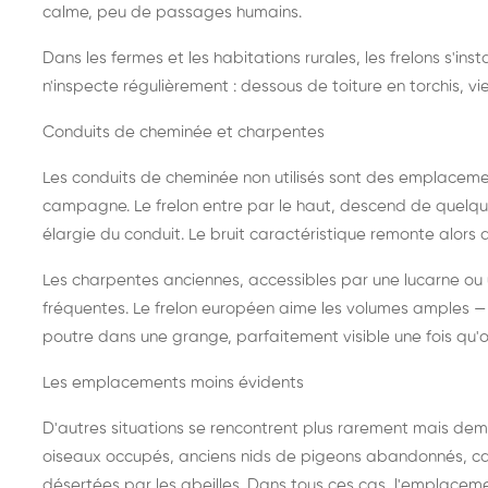
calme, peu de passages humains.
Dans les fermes et les habitations rurales, les frelons s'i
n'inspecte régulièrement : dessous de toiture en torchis, vie
Conduits de cheminée et charpentes
Les conduits de cheminée non utilisés sont des emplaceme
campagne. Le frelon entre par le haut, descend de quelque
élargie du conduit. Le bruit caractéristique remonte alors d
Les charpentes anciennes, accessibles par une lucarne ou
fréquentes. Le frelon européen aime les volumes amples — i
poutre dans une grange, parfaitement visible une fois qu'o
Les emplacements moins évidents
D'autres situations se rencontrent plus rarement mais dema
oiseaux occupés, anciens nids de pigeons abandonnés, cab
désertées par les abeilles. Dans tous ces cas, l'emplace