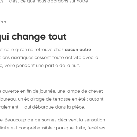
nts — c'est ce que nous abordons sur notre
éen.
qui change tout
et celle qu'on ne retrouve chez
aucun autre
lons asiatiques cessent toute activité avec la
e, voire pendant une partie de la nuit.
ée ouverte en fin de journée, une lampe de chevet
bureau, un éclairage de terrasse en été : autant
néralement — qui débarque dans la pièce.
rise. Beaucoup de personnes décrivent la sensation
ate est compréhensible : panique, fuite, fenêtres