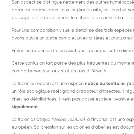
Son aspect se distingue nettement des autres hyménoptèr
barré de bandes brun-roux, légère pilosité, vol lourd et s
passage est probablement le critère le plus immédiat — on 
Pour une comparaison visuelle détaillée des trois espèces (
avons publié un guide complet avec critères et photos sur 
Frelon européen ou frelon asiatique : pourquoi cette distinc
Cette confusion fait partie des plus fréquentes au moment
comportements et aux statuts très différents.
Le frelon européen est une espèce
native du territoire
, pr
un rôle écologique réel : grand prédateur d'insectes, il r
chenilles défoliatrices. Il n'est pas classé espèce invasive et
signalement
.
Le frelon asiatique
(Vespa velutina)
, à l'inverse, est une es
européen. Sa pression sur les colonies d'abeilles est do