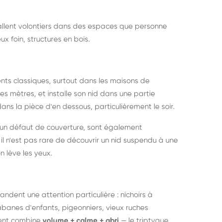
nstallent volontiers dans des espaces que personne
ux foin, structures en bois.
nts classiques, surtout dans les maisons de
s mètres, et installe son nid dans une partie
ans la pièce d'en dessous, particulièrement le soir.
 un défaut de couverture, sont également
l n'est pas rare de découvrir un nid suspendu à une
n lève les yeux.
ndent une attention particulière : nichoirs à
anes d'enfants, pigeonniers, vieux ruches
ment combine
volume + calme + abri
— le triptyque