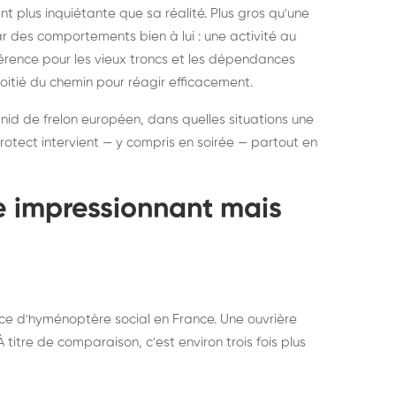
ratisation : éliminer
Traitemen
 plus inquiétante que sa réalité. Plus gros qu'une
rablement rats et
de lit : de
par des comportements bien à lui : une activité au
uris, partout en France
partout e
éférence pour les vieux troncs et les dépendances
moitié du chemin pour réagir efficacement.
 nid de frelon européen, dans quelles situations une
otect intervient — y compris en soirée — partout en
te impressionnant mais
ce d'hyménoptère social en France. Une ouvrière
titre de comparaison, c'est environ trois fois plus