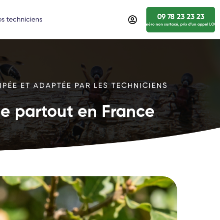
09 78 23 23 23
s techniciens
numéro non surtaxé, prix d’un appel LOCA
IPÉE ET ADAPTÉE PAR LES TECHNICIENS
ide partout en France