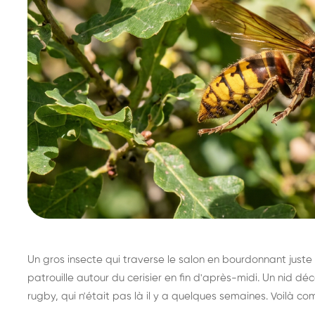
Un gros insecte qui traverse le salon en bourdonnant juste 
patrouille autour du cerisier en fin d'après-midi. Un nid 
rugby, qui n'était pas là il y a quelques semaines. Voilà co