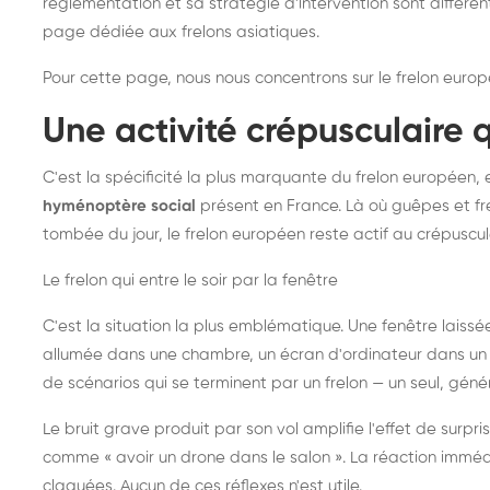
réglementation et sa stratégie d'intervention sont différe
page dédiée aux frelons asiatiques
.
Pour cette page, nous nous concentrons sur le frelon europ
Une activité crépusculaire 
C'est la spécificité la plus marquante du frelon européen, 
hyménoptère social
présent en France. Là où guêpes et fre
tombée du jour, le frelon européen reste actif au crépuscul
Le frelon qui entre le soir par la fenêtre
C'est la situation la plus emblématique. Une fenêtre laiss
allumée dans une chambre, un écran d'ordinateur dans un 
de scénarios qui se terminent par un frelon — un seul, gé
Le bruit grave produit par son vol amplifie l'effet de surp
comme « avoir un drone dans le salon ». La réaction immédi
claquées. Aucun de ces réflexes n'est utile.