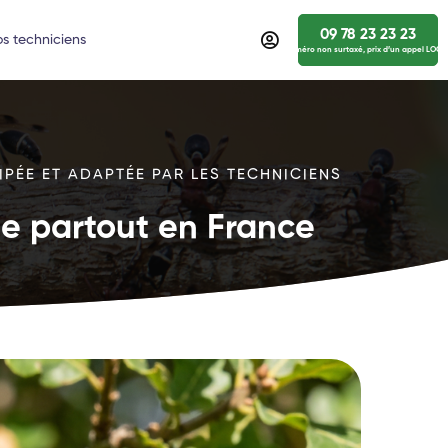
09 78 23 23 23
s techniciens
numéro non surtaxé, prix d’un appel LOCA
IPÉE ET ADAPTÉE PAR LES TECHNICIENS
ide partout en France