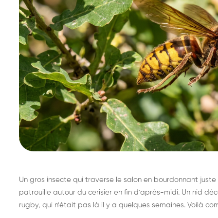
Un gros insecte qui traverse le salon en bourdonnant juste 
patrouille autour du cerisier en fin d'après-midi. Un nid 
rugby, qui n'était pas là il y a quelques semaines. Voilà co