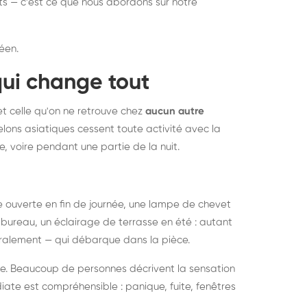
nts — c'est ce que nous abordons sur notre
éen.
qui change tout
et celle qu'on ne retrouve chez
aucun autre
lons asiatiques cessent toute activité avec la
e, voire pendant une partie de la nuit.
ée ouverte en fin de journée, une lampe de chevet
bureau, un éclairage de terrasse en été : autant
néralement — qui débarque dans la pièce.
rise. Beaucoup de personnes décrivent la sensation
ate est compréhensible : panique, fuite, fenêtres