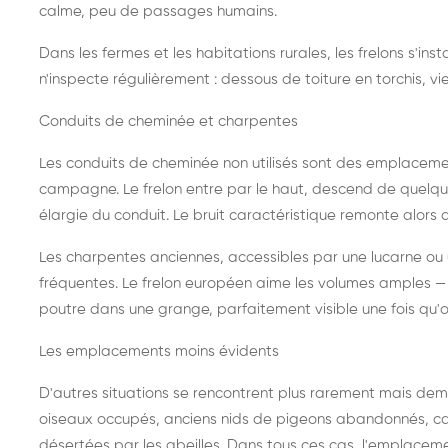
calme, peu de passages humains.
Dans les fermes et les habitations rurales, les frelons s'i
n'inspecte régulièrement : dessous de toiture en torchis, vie
Conduits de cheminée et charpentes
Les conduits de cheminée non utilisés sont des emplaceme
campagne. Le frelon entre par le haut, descend de quelque
élargie du conduit. Le bruit caractéristique remonte alors d
Les charpentes anciennes, accessibles par une lucarne ou
fréquentes. Le frelon européen aime les volumes amples — i
poutre dans une grange, parfaitement visible une fois qu'o
Les emplacements moins évidents
D'autres situations se rencontrent plus rarement mais dema
oiseaux occupés, anciens nids de pigeons abandonnés, cab
désertées par les abeilles. Dans tous ces cas, l'emplace