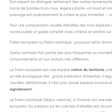
Son aspect se distingue nettement des autres hyménoptèr
barré de bandes brun-roux, légère pilosité, vol lourd et s
passage est probablement le critère le plus immédiat — on 
Pour une comparaison visuelle détaillée des trois espèces (
avons publié un guide complet avec critères et photos sur 
Frelon européen ou frelon asiatique : pourquoi cette distinc
Cette confusion fait partie des plus fréquentes au moment
comportements et aux statuts très différents.
Le frelon européen est une espèce
native du territoire
, pr
un rôle écologique réel : grand prédateur d'insectes, il r
chenilles défoliatrices. Il n'est pas classé espèce invasive et
signalement
.
Le frelon asiatique
(Vespa velutina)
, à l'inverse, est une es
européen. Sa pression sur les colonies d'abeilles est do