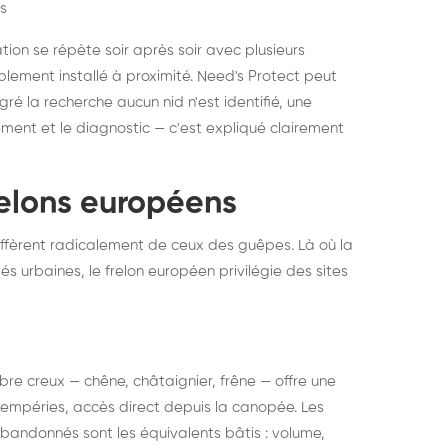
s
ation se répète soir après soir avec plusieurs
ablement installé à proximité. Need's Protect peut
algré la recherche aucun nid n'est identifié, une
ment et le diagnostic — c'est expliqué clairement
frelons européens
ffèrent radicalement de ceux des guêpes. Là où la
tés urbaines, le frelon européen privilégie des sites
 arbre creux — chêne, châtaignier, frêne — offre une
intempéries, accès direct depuis la canopée. Les
abandonnés sont les équivalents bâtis : volume,