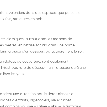
nstallent volontiers dans des espaces que personne
ux foin, structures en bois.
nts classiques, surtout dans les maisons de
s mètres, et installe son nid dans une partie
ans la pièce d'en dessous, particulièrement le soir.
 un défaut de couverture, sont également
l n'est pas rare de découvrir un nid suspendu à une
n lève les yeux.
ndent une attention particulière : nichoirs à
anes d'enfants, pigeonniers, vieux ruches
ment combine
volume + calme + abri
— le triptyque