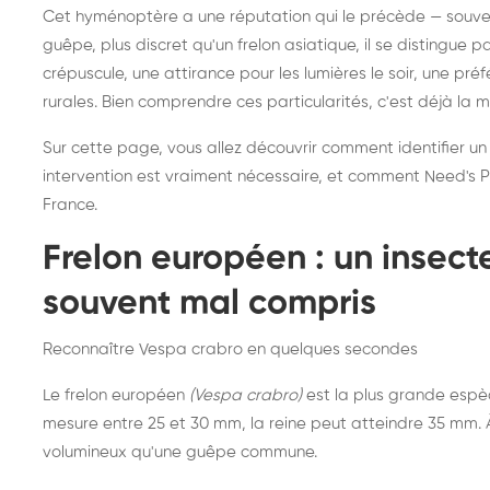
Destruction de nid de
Dé
Cet hyménoptère a une réputation qui le précède — souvent
frelons asiatiques :
du
guêpe, plus discret qu'un frelon asiatique, il se distingue 
intervention partout en
so
crépuscule, une attirance pour les lumières le soir, une pr
rurales. Bien comprendre ces particularités, c'est déjà la 
France
Sur cette page, vous allez découvrir comment identifier un
intervention est vraiment nécessaire, et comment Need's Pr
France.
Frelon européen : un insec
souvent mal compris
Reconnaître Vespa crabro en quelques secondes
Le frelon européen
(Vespa crabro)
est la plus grande espè
mesure entre 25 et 30 mm, la reine peut atteindre 35 mm. À 
volumineux qu'une guêpe commune.