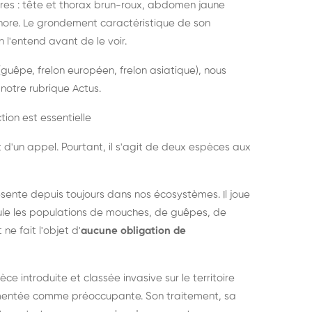
es : tête et thorax brun-roux, abdomen jaune
onore. Le grondement caractéristique de son
l'entend avant de le voir.
guêpe, frelon européen, frelon asiatique), nous
notre rubrique Actus.
tion est essentielle
 d'un appel. Pourtant, il s'agit de deux espèces aux
ésente depuis toujours dans nos écosystèmes. Il joue
égule les populations de mouches, de guêpes, de
 ne fait l'objet d'
aucune obligation de
pèce introduite et classée invasive sur le territoire
cumentée comme préoccupante. Son traitement, sa