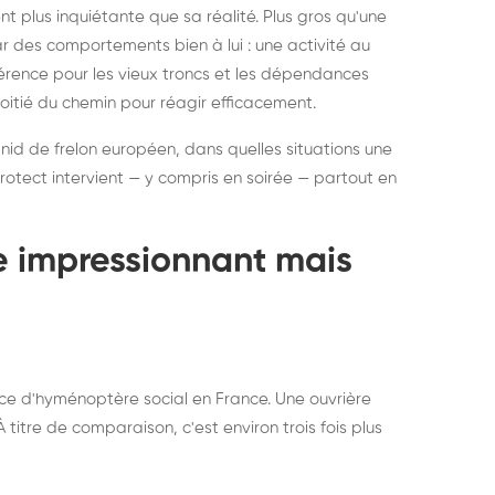
ratisation : éliminer
Traitemen
 plus inquiétante que sa réalité. Plus gros qu'une
rablement rats et
de lit : de
par des comportements bien à lui : une activité au
uris, partout en France
partout e
éférence pour les vieux troncs et les dépendances
moitié du chemin pour réagir efficacement.
 nid de frelon européen, dans quelles situations une
otect intervient — y compris en soirée — partout en
te impressionnant mais
ce d'hyménoptère social en France. Une ouvrière
titre de comparaison, c'est environ trois fois plus