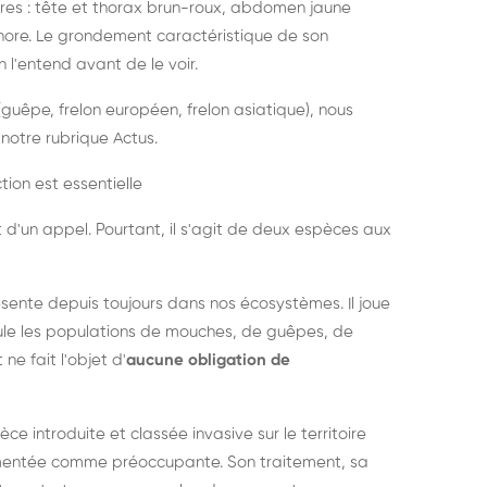
es : tête et thorax brun-roux, abdomen jaune
onore. Le grondement caractéristique de son
l'entend avant de le voir.
guêpe, frelon européen, frelon asiatique), nous
notre rubrique Actus.
tion est essentielle
 d'un appel. Pourtant, il s'agit de deux espèces aux
ésente depuis toujours dans nos écosystèmes. Il joue
égule les populations de mouches, de guêpes, de
 ne fait l'objet d'
aucune obligation de
pèce introduite et classée invasive sur le territoire
cumentée comme préoccupante. Son traitement, sa