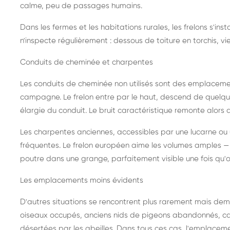
calme, peu de passages humains.
Dans les fermes et les habitations rurales, les frelons s'i
n'inspecte régulièrement : dessous de toiture en torchis, vie
Conduits de cheminée et charpentes
Les conduits de cheminée non utilisés sont des emplaceme
campagne. Le frelon entre par le haut, descend de quelque
élargie du conduit. Le bruit caractéristique remonte alors d
Les charpentes anciennes, accessibles par une lucarne ou
fréquentes. Le frelon européen aime les volumes amples — i
poutre dans une grange, parfaitement visible une fois qu'o
Les emplacements moins évidents
D'autres situations se rencontrent plus rarement mais dema
oiseaux occupés, anciens nids de pigeons abandonnés, cab
désertées par les abeilles. Dans tous ces cas, l'emplace