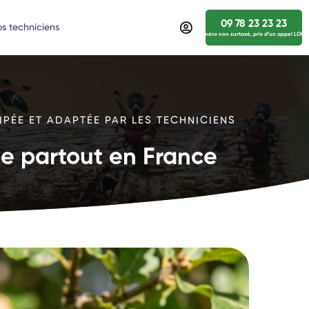
09 78 23 23 23
s techniciens
numéro non surtaxé, prix d’un appel LOCA
IPÉE ET ADAPTÉE PAR LES TECHNICIENS
ide partout en France