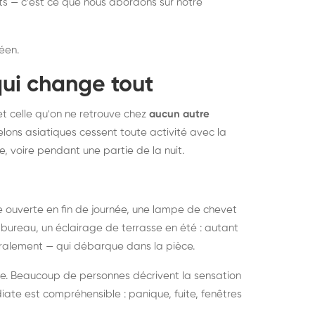
nts — c'est ce que nous abordons sur notre
éen.
qui change tout
et celle qu'on ne retrouve chez
aucun autre
lons asiatiques cessent toute activité avec la
e, voire pendant une partie de la nuit.
ée ouverte en fin de journée, une lampe de chevet
bureau, un éclairage de terrasse en été : autant
néralement — qui débarque dans la pièce.
rise. Beaucoup de personnes décrivent la sensation
ate est compréhensible : panique, fuite, fenêtres