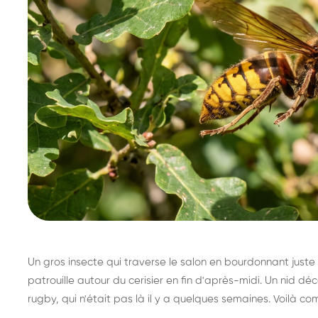
Un gros insecte qui traverse le salon en bourdonnant juste 
patrouille autour du cerisier en fin d'après-midi. Un nid 
rugby, qui n'était pas là il y a quelques semaines. Voilà co