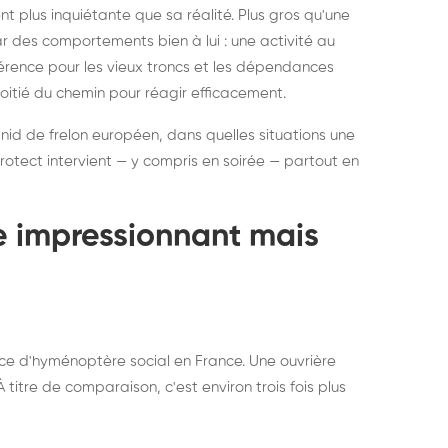
ratisation : éliminer
Traitemen
 plus inquiétante que sa réalité. Plus gros qu'une
rablement rats et
de lit : de
par des comportements bien à lui : une activité au
uris, partout en France
partout e
éférence pour les vieux troncs et les dépendances
moitié du chemin pour réagir efficacement.
 nid de frelon européen, dans quelles situations une
otect intervient — y compris en soirée — partout en
te impressionnant mais
ce d'hyménoptère social en France. Une ouvrière
titre de comparaison, c'est environ trois fois plus