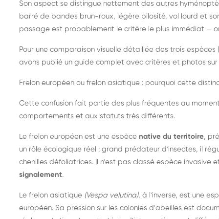
Son aspect se distingue nettement des autres hyménoptèr
barré de bandes brun-roux, légère pilosité, vol lourd et s
passage est probablement le critère le plus immédiat — on 
Pour une comparaison visuelle détaillée des trois espèces (
avons publié un guide complet avec critères et photos sur 
Frelon européen ou frelon asiatique : pourquoi cette distinc
Cette confusion fait partie des plus fréquentes au moment
comportements et aux statuts très différents.
Le frelon européen est une espèce
native du territoire
, pr
un rôle écologique réel : grand prédateur d'insectes, il r
chenilles défoliatrices. Il n'est pas classé espèce invasive et
signalement
.
Le frelon asiatique
(Vespa velutina)
, à l'inverse, est une es
européen. Sa pression sur les colonies d'abeilles est do