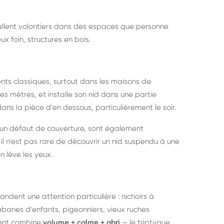
nstallent volontiers dans des espaces que personne
ux foin, structures en bois.
nts classiques, surtout dans les maisons de
s mètres, et installe son nid dans une partie
ans la pièce d'en dessous, particulièrement le soir.
 un défaut de couverture, sont également
l n'est pas rare de découvrir un nid suspendu à une
n lève les yeux.
ndent une attention particulière : nichoirs à
anes d'enfants, pigeonniers, vieux ruches
ment combine
volume + calme + abri
— le triptyque