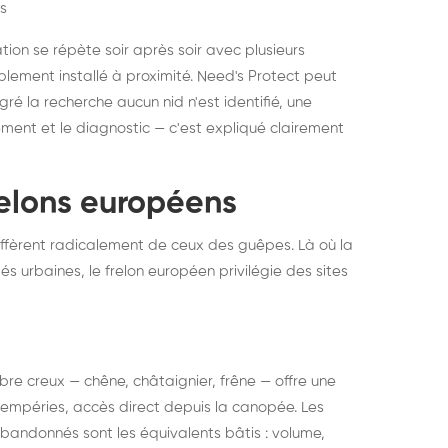
s
ation se répète soir après soir avec plusieurs
ablement installé à proximité. Need's Protect peut
algré la recherche aucun nid n'est identifié, une
ment et le diagnostic — c'est expliqué clairement
frelons européens
ffèrent radicalement de ceux des guêpes. Là où la
tés urbaines, le frelon européen privilégie des sites
 arbre creux — chêne, châtaignier, frêne — offre une
intempéries, accès direct depuis la canopée. Les
abandonnés sont les équivalents bâtis : volume,