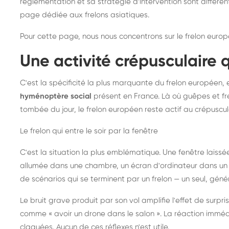
réglementation et sa stratégie d'intervention sont différe
page dédiée aux frelons asiatiques
.
Pour cette page, nous nous concentrons sur le frelon europ
Une activité crépusculaire 
C'est la spécificité la plus marquante du frelon européen, 
hyménoptère social
présent en France. Là où guêpes et fre
tombée du jour, le frelon européen reste actif au crépuscul
Le frelon qui entre le soir par la fenêtre
C'est la situation la plus emblématique. Une fenêtre laiss
allumée dans une chambre, un écran d'ordinateur dans un 
de scénarios qui se terminent par un frelon — un seul, gé
Le bruit grave produit par son vol amplifie l'effet de surp
comme « avoir un drone dans le salon ». La réaction immédi
claquées. Aucun de ces réflexes n'est utile.