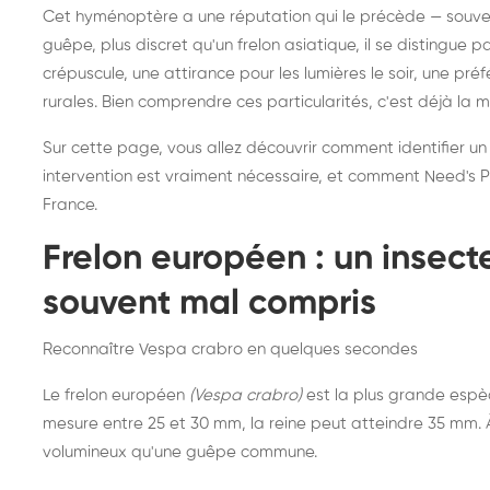
Destruction de nid de
Dé
Cet hyménoptère a une réputation qui le précède — souvent
frelons asiatiques :
du
guêpe, plus discret qu'un frelon asiatique, il se distingue 
intervention partout en
so
crépuscule, une attirance pour les lumières le soir, une pr
rurales. Bien comprendre ces particularités, c'est déjà la 
France
Sur cette page, vous allez découvrir comment identifier un
intervention est vraiment nécessaire, et comment Need's Pr
France.
Frelon européen : un insec
souvent mal compris
Reconnaître Vespa crabro en quelques secondes
Le frelon européen
(Vespa crabro)
est la plus grande espè
mesure entre 25 et 30 mm, la reine peut atteindre 35 mm. À 
volumineux qu'une guêpe commune.