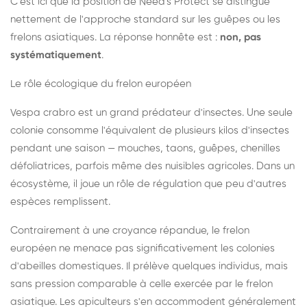
C'est ici que la position de Need's Protect se distingue
nettement de l'approche standard sur les guêpes ou les
frelons asiatiques. La réponse honnête est :
non, pas
systématiquement
.
Le rôle écologique du frelon européen
Vespa crabro est un grand prédateur d'insectes. Une seule
colonie consomme l'équivalent de plusieurs kilos d'insectes
pendant une saison — mouches, taons, guêpes, chenilles
défoliatrices, parfois même des nuisibles agricoles. Dans un
écosystème, il joue un rôle de régulation que peu d'autres
espèces remplissent.
Contrairement à une croyance répandue, le frelon
européen ne menace pas significativement les colonies
d'abeilles domestiques. Il prélève quelques individus, mais
sans pression comparable à celle exercée par le frelon
asiatique. Les apiculteurs s'en accommodent généralement